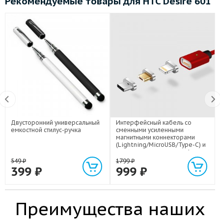
Рекомендуемые товары для HTC Desire 601
Двусторонний универсальный
Интерфейсный кабель со
емкостной стилус-ручка
сменными усиленными
магнитными коннекторами
(Lightning/MicroUSB/Type-C) и
световым индикатором 1м
549
₽
1799
₽
399
₽
999
₽
Преимущества наших