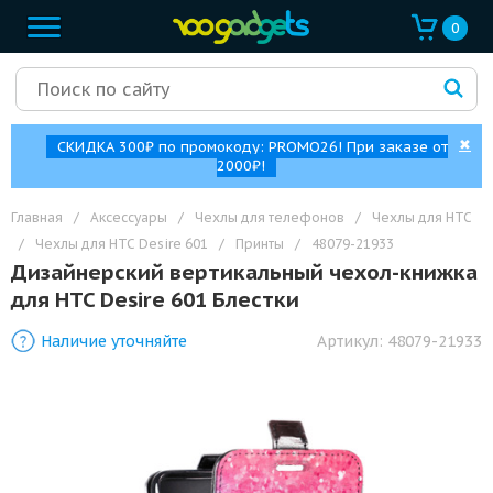
0
✖
СКИДКА 300₽ по промокоду: PROMO26! При заказе от
2000₽!
Главная
/
Аксессуары
/
Чехлы для телефонов
/
Чехлы для HTC
/
Чехлы для HTC Desire 601
/
Принты
/
48079-21933
Дизайнерский вертикальный чехол-книжка
для HTC Desire 601 Блестки
Наличие уточняйте
Артикул:
48079-21933