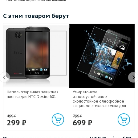
С этим товаром берут
Неполноэкранная защитная
Ультратонкое
пленка для HTC Desire 601
износоустойчивое
сколостойкое олеофобное
защитное стекло-пленка для
HTC Desire 601
499
₽
799
₽
299
₽
699
₽