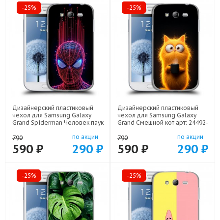
-25%
-25%
Дизайнерский пластиковый
Дизайнерский пластиковый
чехол для Samsung Galaxy
чехол для Samsung Galaxy
Grand Spiderman Человек паук
Grand Смешной кот арт: 24492-
арт: 24492-22598
22537
по акции
по акции
790
790
590 ₽
290 ₽
590 ₽
290 ₽
-25%
-25%