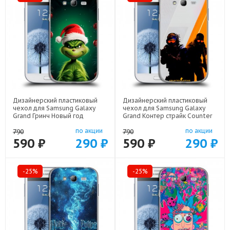
Дизайнерский пластиковый
Дизайнерский пластиковый
чехол для Samsung Galaxy
чехол для Samsung Galaxy
Grand Гринч Новый год
Grand Контер страйк Counter
Рождество арт: 24492-22808
strike арт: 24492-22285
по акции
по акции
790
790
590 ₽
290 ₽
590 ₽
290 ₽
-25%
-25%