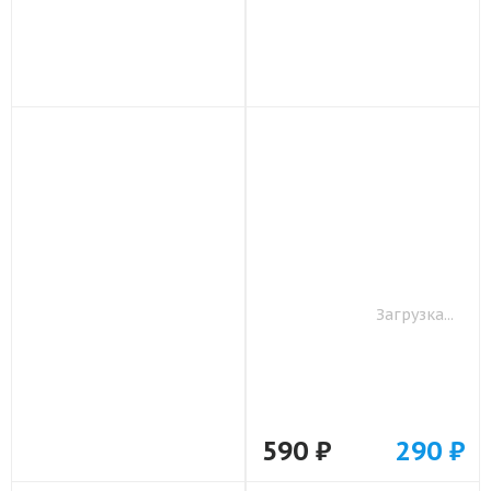
Дизайнерский пластиковый
Дизайнерский пластиковый
чехол для Samsung Galaxy
чехол для Samsung Galaxy
Grand Миньоны арт: 22342
Grand Король лев арт: 22500
по акции
по акции
790
790
590 ₽
290 ₽
590 ₽
290 ₽
-25%
-25%
Дизайнерский пластиковый
Дизайнерский пластиковый
чехол для Samsung Galaxy
чехол для Samsung Galaxy
Grand Скелет карты арт: 21720
Grand Ретро Нокия арт: 21930
по акции
по акции
790
790