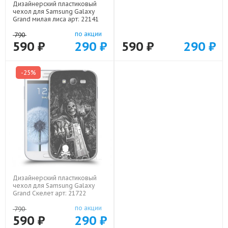
Дизайнерский пластиковый
Дизайнерский пластиковый
чехол для Samsung Galaxy
чехол для Samsung Galaxy
Grand милая лиса арт: 22141
Grand Manchester United арт:
22501
по акции
по акции
790
790
590 ₽
290 ₽
590 ₽
290 ₽
-25%
-25%
Дизайнерский пластиковый
Дизайнерский пластиковый
чехол для Samsung Galaxy
чехол для Samsung Galaxy
Grand Скелет арт: 21722
Grand Миньоны арт: 22609
по акции
по акции
790
790
590 ₽
290 ₽
590 ₽
290 ₽