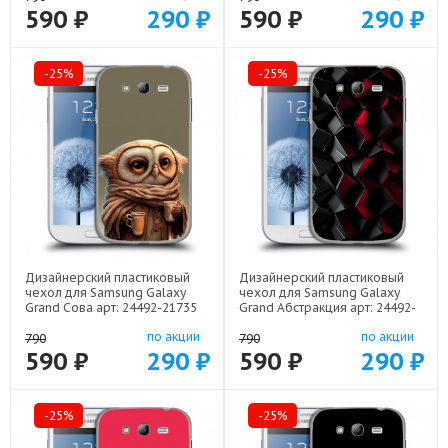
590 ₽
290 ₽
590 ₽
290 ₽
-25%
-25%
Дизайнерский пластиковый
Дизайнерский пластиковый
чехол для Samsung Galaxy
чехол для Samsung Galaxy
Grand Сова арт: 24492-21735
Grand Абстракция арт: 24492-
21830
по акции
по акции
790
790
590 ₽
290 ₽
590 ₽
290 ₽
-25%
-25%