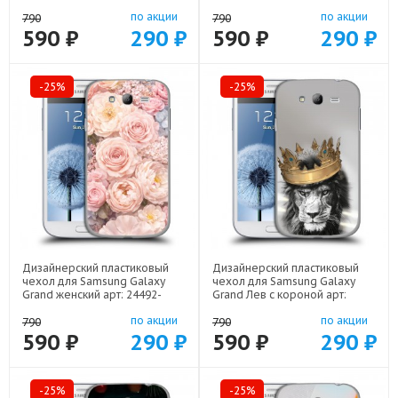
24492-22504
24492-21936
по акции
по акции
790
790
590 ₽
290 ₽
590 ₽
290 ₽
-25%
-25%
Дизайнерский пластиковый
Дизайнерский пластиковый
чехол для Samsung Galaxy
чехол для Samsung Galaxy
Grand женский арт: 24492-
Grand Лев с короной арт:
22921
24492-21640
по акции
по акции
790
790
590 ₽
290 ₽
590 ₽
290 ₽
-25%
-25%