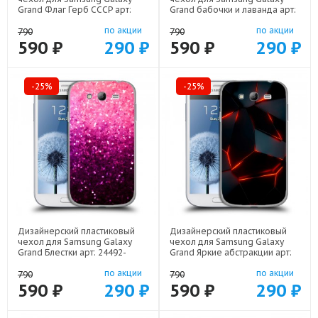
Grand Флаг Герб СССР арт:
Grand бабочки и лаванда арт:
24492-22570
24492-22154
по акции
по акции
790
790
590 ₽
290 ₽
590 ₽
290 ₽
-25%
-25%
Дизайнерский пластиковый
Дизайнерский пластиковый
чехол для Samsung Galaxy
чехол для Samsung Galaxy
Grand Блестки арт: 24492-
Grand Яркие абстракции арт:
21933
24492-21616
по акции
по акции
790
790
590 ₽
290 ₽
590 ₽
290 ₽