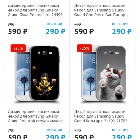
Дизайнерский пластиковый
Дизайнерский пластиковый
чехол для Samsung Galaxy
чехол для Samsung Galaxy
Grand Флаг России арт: 24492-
Grand One Piece Ван Пис арт:
22530
24492-22506
по акции
по акции
790
790
590 ₽
290 ₽
590 ₽
290 ₽
-25%
-25%
Дизайнерский пластиковый
Дизайнерский пластиковый
чехол для Samsung Galaxy
чехол для Samsung Galaxy
Grand Золотой скрудж макдак
Grand Коты арт: 24492-21702
арт: 24492-21941
по акции
по акции
790
790
590 ₽
290 ₽
590 ₽
290 ₽