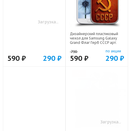
Дизайнерский пластиковый
Дизайнерский пластиковый
чехол для Samsung Galaxy
чехол для Samsung Galaxy
Grand Hello Kitty Хелоу Кити
Grand Naruto Наруто арт:
арт: 22252
22513
по акции
по акции
790
790
590 ₽
290 ₽
590 ₽
290 ₽
-25%
-25%