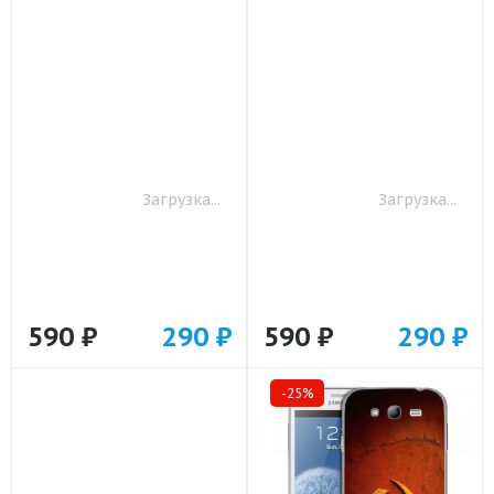
590 ₽
290 ₽
590 ₽
290 ₽
-25%
-25%
Дизайнерский пластиковый
Дизайнерский пластиковый
чехол для Samsung Galaxy
чехол для Samsung Galaxy
Grand Герб России арт: 21607
Grand Утка арт: 21813
по акции
по акции
790
790
590 ₽
290 ₽
590 ₽
290 ₽
-25%
-25%