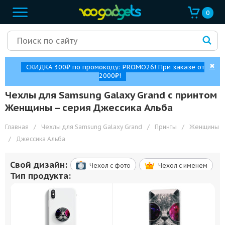
0
✖
СКИДКА 300₽ по промокоду: PROMO26! При заказе от
2000₽!
Чехлы для Samsung Galaxy Grand с принтом
Женщины – cерия Джессика Альба
Главная
/
Чехлы для Samsung Galaxy Grand
/
Принты
/
Женщины
/
Джессика Альба
Свой дизайн:
Чехол c фото
Чехол c именем
Тип продукта: