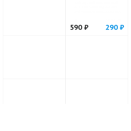
Дизайнерский пластиковый
Дизайнерский пластиковый
чехол для Samsung Galaxy
чехол для Samsung Galaxy
Grand Дональд Дак Деньги
Grand Флаг Герб СССР арт:
арт: 22137
22607
по акции
по акции
790
790
590 ₽
290 ₽
590 ₽
290 ₽
-25%
-25%
Дизайнерский пластиковый
Дизайнерский пластиковый
чехол для Samsung Galaxy
чехол для Samsung Galaxy
Grand Death note Тетрадь
Grand Черные кристаллы арт:
смерти арт: 22524
21551