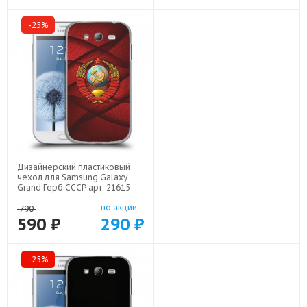
-25%
-25%
Дизайнерский пластиковый
Дизайнерский пластиковый
чехол для Samsung Galaxy
чехол для Samsung Galaxy
Grand Герб СССР арт: 21615
Grand Герб России золотой
арт: 21817
по акции
по акции
790
790
590 ₽
290 ₽
590 ₽
290 ₽
-25%
-25%