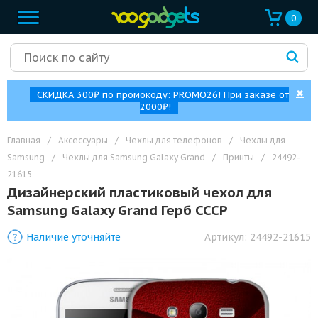
0
✖
СКИДКА 300₽ по промокоду: PROMO26! При заказе от
2000₽!
Главная
/
Аксессуары
/
Чехлы для телефонов
/
Чехлы для
Samsung
/
Чехлы для Samsung Galaxy Grand
/
Принты
/
24492-
21615
Дизайнерский пластиковый чехол для
Samsung Galaxy Grand Герб СССР
Наличие уточняйте
Артикул:
24492-21615