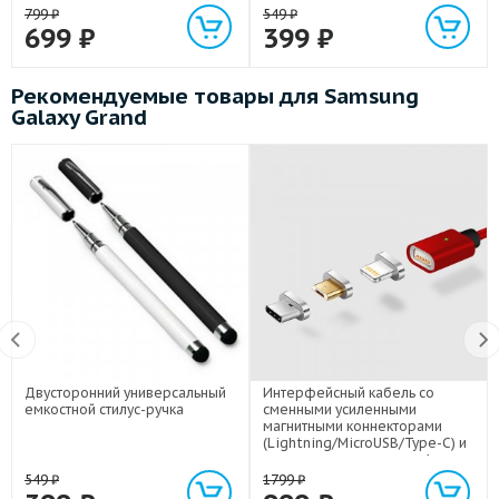
799
₽
549
₽
699
₽
399
₽
Рекомендуемые товары для Samsung
Galaxy Grand
Двусторонний универсальный
Интерфейсный кабель со
емкостной стилус-ручка
сменными усиленными
магнитными коннекторами
(Lightning/MicroUSB/Type-C) и
световым индикатором 1м
549
₽
1799
₽