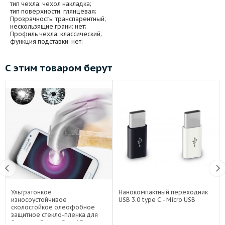
тип чехла
: чехол накладка;
тип поверхности
: глянцевая;
Прозрачность
: транспарентный;
нескользящие грани
: нет;
Профиль чехла
: классический;
функция подставки
: нет;
С этим товаром берут
Ультратонкое
Нанокомпактный переходник
износоустойчивое
USB 3.0 type C - Micro USB
сколостойкое олеофобное
защитное стекло-пленка для
Samsung Galaxy Grand Duos