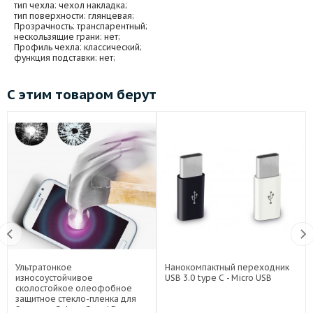
тип чехла
: чехол накладка;
тип поверхности
: глянцевая;
Прозрачность
: транспарентный;
нескользящие грани
: нет;
Профиль чехла
: классический;
функция подставки
: нет;
С этим товаром берут
Ультратонкое
Нанокомпактный переходник
износоустойчивое
USB 3.0 type C - Micro USB
сколостойкое олеофобное
защитное стекло-пленка для
Samsung Galaxy Grand Duos