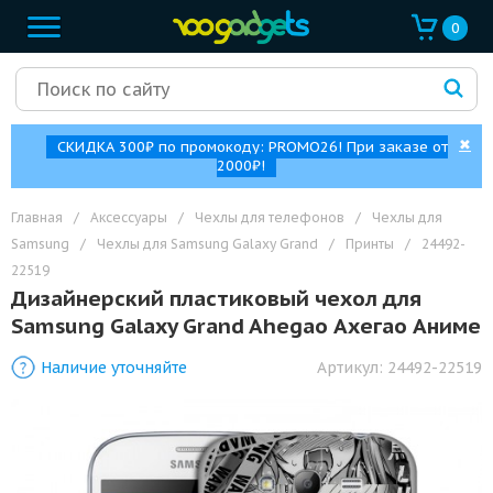
0
✖
СКИДКА 300₽ по промокоду: PROMO26! При заказе от
2000₽!
Главная
/
Аксессуары
/
Чехлы для телефонов
/
Чехлы для
Samsung
/
Чехлы для Samsung Galaxy Grand
/
Принты
/
24492-
22519
Дизайнерский пластиковый чехол для
Samsung Galaxy Grand Ahegao Ахегао Аниме
Наличие уточняйте
Артикул:
24492-22519