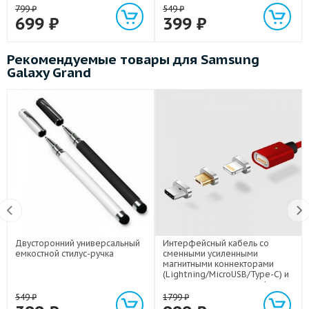
799
₽
549
₽
699
₽
399
₽
Рекомендуемые товары для Samsung
Galaxy Grand
Двусторонний универсальный
Интерфейсный кабель со
емкостной стилус-ручка
сменными усиленными
магнитными коннекторами
(Lightning/MicroUSB/Type-C) и
световым индикатором 1м
549
₽
1799
₽