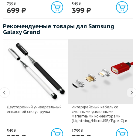
799
₽
549
₽
699
₽
399
₽
Рекомендуемые товары для Samsung
Galaxy Grand
Двусторонний универсальный
Интерфейсный кабель со
емкостной стилус-ручка
сменными усиленными
магнитными коннекторами
(Lightning/MicroUSB/Type-C) и
световым индикатором 1м
549
₽
1799
₽