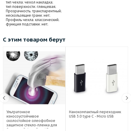
тип чехла
: чехол накладка;
тип поверхности
: глянцевая;
Прозрачность
: транспарентный;
нескользящие грани
: нет;
Профиль чехла
: классический;
функция подставки
: нет;
С этим товаром берут
Ультратонкое
Нанокомпактный переходник
износоустойчивое
USB 3.0 type C - Micro USB
сколостойкое олеофобное
защитное стекло-пленка для
Samsung Galaxy Grand Duos