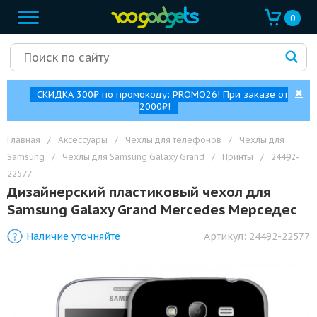
0
✖
СКИДКА 300₽ по промокоду: PROMO26! При заказе от
2000₽!
Главная
/
Аксессуары
/
Чехлы для телефонов
/
Чехлы для
Samsung
/
Чехлы для Samsung Galaxy Grand
/
Принты
/
24492-
22577
Дизайнерский пластиковый чехол для
Samsung Galaxy Grand Mercedes Мерседес
Наличие уточняйте
Артикул:
24492-22577