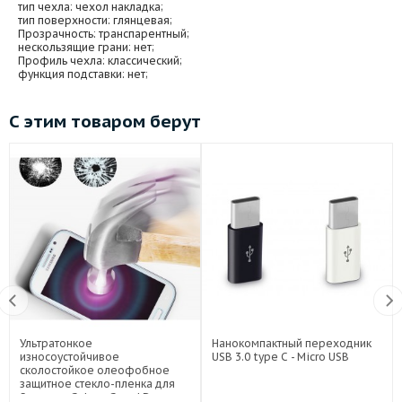
тип чехла
: чехол накладка;
тип поверхности
: глянцевая;
Прозрачность
: транспарентный;
нескользящие грани
: нет;
Профиль чехла
: классический;
функция подставки
: нет;
С этим товаром берут
Ультратонкое
Нанокомпактный переходник
износоустойчивое
USB 3.0 type C - Micro USB
сколостойкое олеофобное
защитное стекло-пленка для
Samsung Galaxy Grand Duos