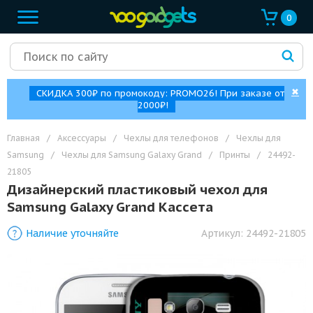
0
✖
СКИДКА 300₽ по промокоду: PROMO26! При заказе от
2000₽!
Главная
/
Аксессуары
/
Чехлы для телефонов
/
Чехлы для
Samsung
/
Чехлы для Samsung Galaxy Grand
/
Принты
/
24492-
21805
Дизайнерский пластиковый чехол для
Samsung Galaxy Grand Кассета
Наличие уточняйте
Артикул:
24492-21805