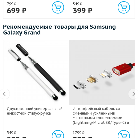
799
₽
549
₽
699
₽
399
₽
Рекомендуемые товары для Samsung
Galaxy Grand
Двусторонний универсальный
Интерфейсный кабель со
емкостной стилус-ручка
сменными усиленными
магнитными коннекторами
(Lightning/MicroUSB/Type-C) и
световым индикатором 1м
549
₽
1799
₽