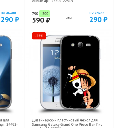
Аниме арт: 24492-22519
по акции
по акции
790
-200
290 ₽
290 ₽
590 ₽
или
-25%
л для
Дизайнерский пластиковый чехол для
рт: 24492-
Samsung Galaxy Grand One Piece Ван Пис