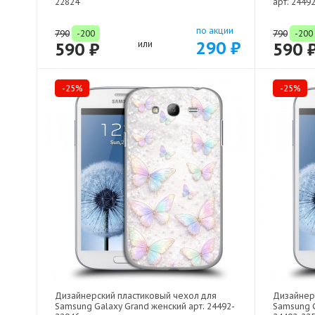
22824
арт: 2449
по акции
790
-200
790
-200
290 ₽
590 ₽
или
590 
-25%
-25%
Дизайнерский пластиковый чехол для
Дизайнер
Samsung Galaxy Grand женский арт: 24492-
Samsung G