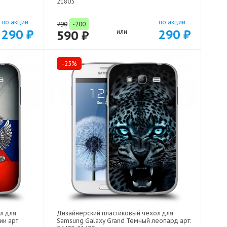
21805
по акции
по акции
790
-200
290 ₽
290 ₽
590 ₽
или
-25%
л для
Дизайнерский пластиковый чехол для
ии арт:
Samsung Galaxy Grand Темный леопард арт: