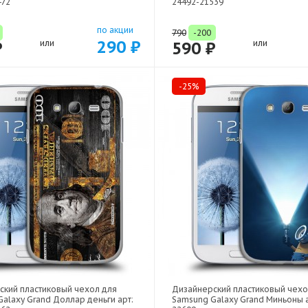
472
24492-21539
по акции
790
-200
290 ₽
₽
или
590 ₽
или
-25%
ский пластиковый чехол для
Дизайнерский пластиковый чехо
alaxy Grand Доллар деньги арт:
Samsung Galaxy Grand Миньоны а