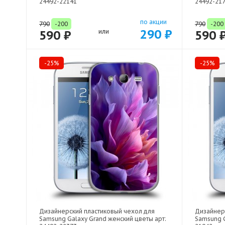
24492-22141
24492-21
по акции
790
-200
790
-200
290 ₽
590 ₽
или
590 
-25%
-25%
Дизайнерский пластиковый чехол для
Дизайнер
Samsung Galaxy Grand женский цветы арт:
Samsung G