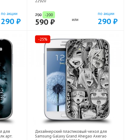
22920
по акции
по акции
790
-200
290 ₽
290 ₽
590 ₽
или
-25%
л для
Дизайнерский пластиковый чехол для
лк арт:
Samsung Galaxy Grand Ahegao Ахегао