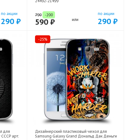
24492-21499
по акции
по акции
790
-200
290 ₽
290 ₽
590 ₽
или
-25%
л для
Дизайнерский пластиковый чехол для
 СССР арт:
Samsung Galaxy Grand Дональд Дак Деньги