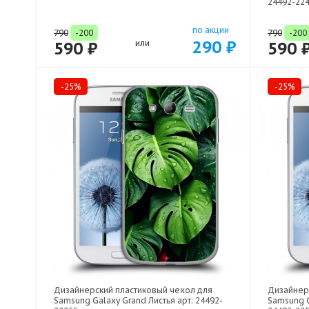
24492-22
по акции
790
-200
790
-200
290 ₽
590 ₽
или
590 
-25%
-25%
Дизайнерский пластиковый чехол для
Дизайнер
Samsung Galaxy Grand Листья арт: 24492-
Samsung G