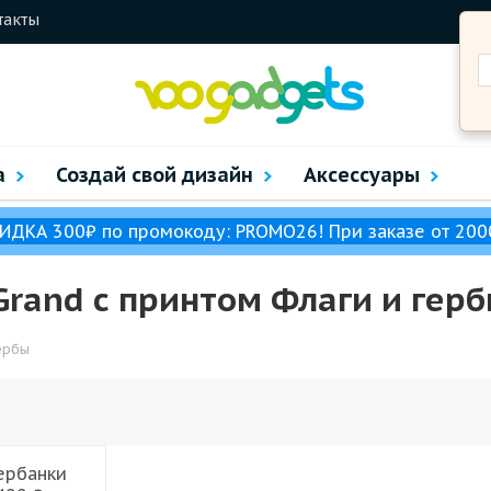
такты
а
Создай свой дизайн
Аксессуары
ИДКА 300₽ по промокоду: PROMO26! При заказе от 200
Grand с принтом Флаги и гер
ербы
ербанки