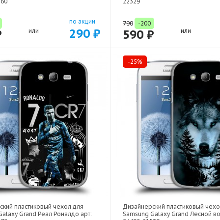
560
22329
по акции
790
-200
290 ₽
₽
или
590 ₽
или
-25%
ский пластиковый чехол для
Дизайнерский пластиковый чехо
alaxy Grand Реал Роналдо арт:
Samsung Galaxy Grand Лесной во