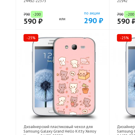
24492-22373
21942
по акции
790
-200
790
-200
290 ₽
590 ₽
или
590 
-25%
-25%
Дизайнерский пластиковый чехол для
Дизайнер
Samsung Galaxy Grand Hello Kitty Хелоу
Samsung G