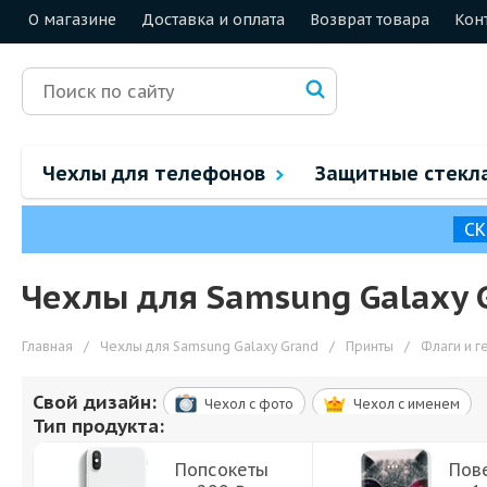
О магазине
Доставка и оплата
Возврат товара
Кон
Чехлы для телефонов
Защитные стекл
СК
Чехлы для Samsung Galaxy 
Главная
/
Чехлы для Samsung Galaxy Grand
/
Принты
/
Флаги и г
Свой дизайн:
Чехол c фото
Чехол c именем
Тип продукта:
Попсокеты
Пов