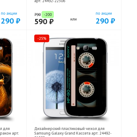
арт: 24492-22506
по акции
по акции
790
-200
290 ₽
290 ₽
590 ₽
или
-25%
л для
Дизайнерский пластиковый чехол для
ракон арт:
Samsung Galaxy Grand Кассета арт: 24492-