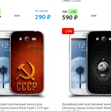
24492-22530
по акции
790
-200
290 ₽
₽
или
590 ₽
или
-25%
ский пластиковый чехол для
Дизайнерский пластиковый чехо
alaxy Grand Флаг Герб СССР арт:
Samsung Galaxy Grand Герб Флаг