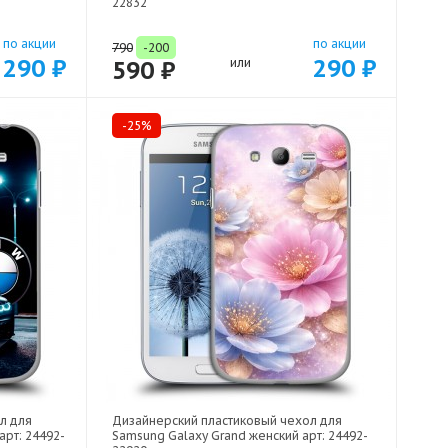
22832
по акции
по акции
790
-200
290 ₽
290 ₽
590 ₽
или
-25%
л для
Дизайнерский пластиковый чехол для
рт: 24492-
Samsung Galaxy Grand женский арт: 24492-