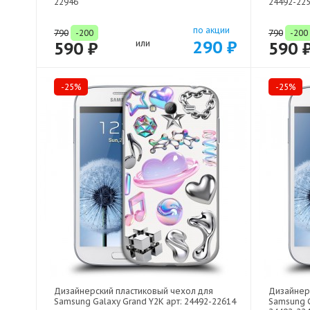
22946
24492-22
по акции
790
-200
790
-200
290 ₽
590 ₽
или
590 
-25%
-25%
Дизайнерский пластиковый чехол для
Дизайнер
Samsung Galaxy Grand Y2K арт: 24492-22614
Samsung G