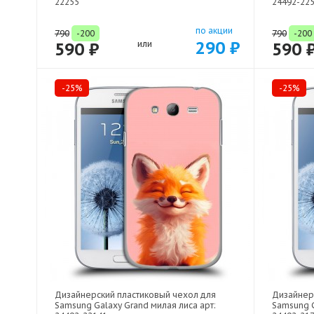
22255
24492-22
по акции
790
-200
790
-200
290 ₽
590 ₽
или
590 
-25%
-25%
Дизайнерский пластиковый чехол для
Дизайнер
Samsung Galaxy Grand милая лиса арт:
Samsung G