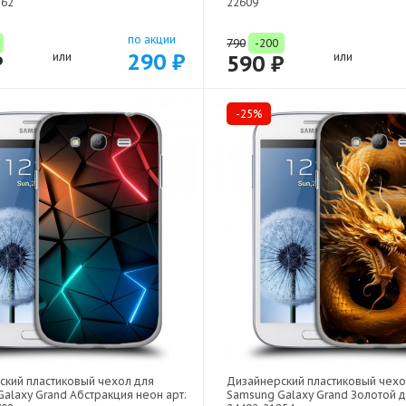
562
22609
по акции
790
-200
290 ₽
₽
или
590 ₽
или
-25%
ский пластиковый чехол для
Дизайнерский пластиковый чехо
alaxy Grand Абстракция неон арт:
Samsung Galaxy Grand Золотой д