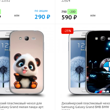
2-22332
22924
по акции
790
-200
290 ₽
₽
или
590 ₽
или
-25%
ский пластиковый чехол для
Дизайнерский пластиковый чехо
alaxy Grand милая панда арт:
Samsung Galaxy Grand БМВ BMW а