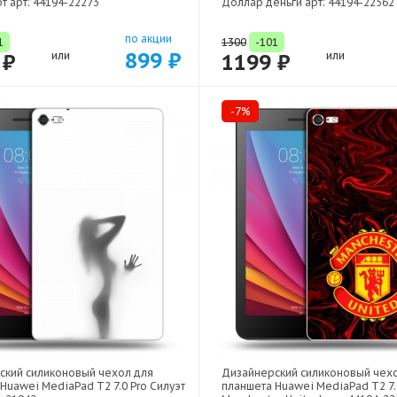
 арт: 44194-22273
Доллар деньги арт: 44194-22562
по акции
1
1300
-101
899 ₽
 ₽
или
1199 ₽
или
-7%
ский силиконовый чехол для
Дизайнерский силиконовый чех
Huawei MediaPad T2 7.0 Pro Силуэт
планшета Huawei MediaPad T2 7.