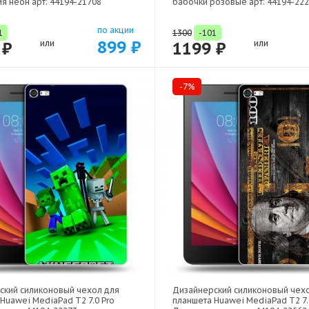
я неон арт: 44194-21708
бабочки розовые арт: 44194-22
по акции
1
1300
-101
899 ₽
 ₽
или
1199 ₽
или
-7%
ский силиконовый чехол для
Дизайнерский силиконовый чех
Huawei MediaPad T2 7.0 Pro
планшета Huawei MediaPad T2 7.