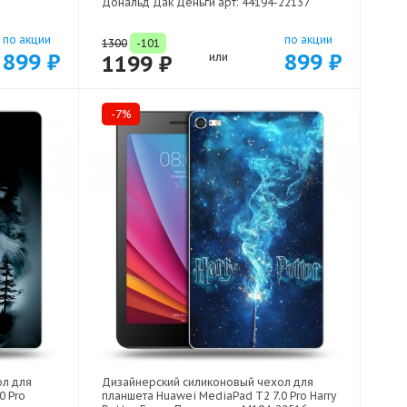
Дональд Дак Деньги арт: 44194-22137
по акции
по акции
1300
-101
899 ₽
899 ₽
1199 ₽
или
-7%
ол для
Дизайнерский силиконовый чехол для
0 Pro
планшета Huawei MediaPad T2 7.0 Pro Harry