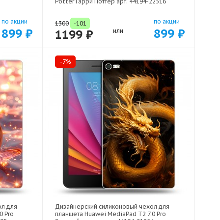
Potter Гарри Поттер арт: 44194-22516
по акции
по акции
1300
-101
899 ₽
899 ₽
1199 ₽
или
-7%
ол для
Дизайнерский силиконовый чехол для
0 Pro
планшета Huawei MediaPad T2 7.0 Pro