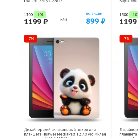
год арт: 44194-22824
Барселона
по акции
1300
-101
1300
-10
899 ₽
1199 ₽
или
1199
-7%
-7%
Дизайнерский силиконовый чехол для
Дизайнер
планшета Huawei MediaPad T2 7.0 Pro милая
планшета 