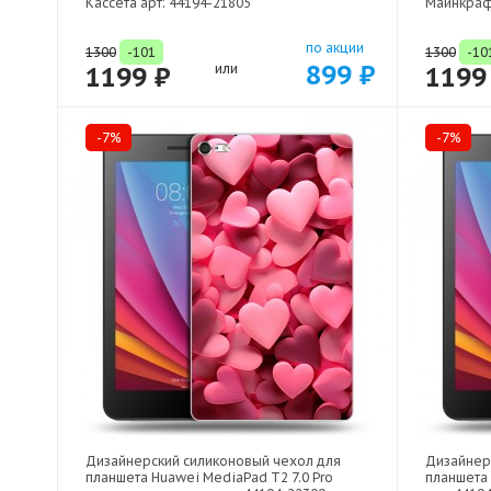
Кассета арт: 44194-21805
Майнкрафт
по акции
1300
-101
1300
-10
899 ₽
1199 ₽
или
1199
-7%
-7%
Дизайнерский силиконовый чехол для
Дизайнер
планшета Huawei MediaPad T2 7.0 Pro
планшета 