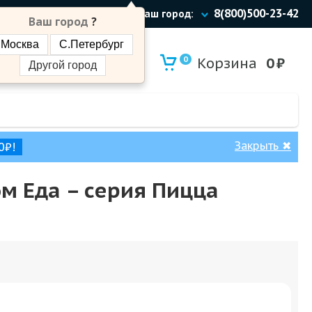
8(800)500-23-42
Ваш город:
Ваш город
?
Москва
С.Петербург
0
Корзина
0
₽
Другой город
Закрыть
✖
0₽!
ом Еда – cерия Пицца