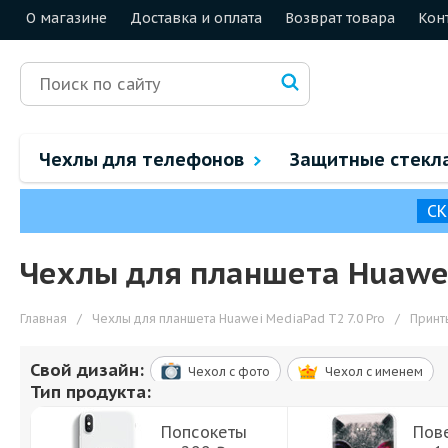
О магазине
Доставка и оплата
Возврат товара
Кон
Чехлы для телефонов
Защитные стекл
СК
Чехлы для планшета Huawei 
Главная
/
Чехлы для планшета Huawei MediaPad T2 7.0 Pro
/
Принт
Свой дизайн:
Чехол c фото
Чехол c именем
Тип продукта:
Попсокеты
Пов