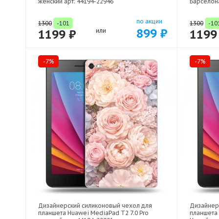
женский арт: 44194-22946
Барселона
по акции
1300
-101
1300
-10
899 ₽
1199 ₽
или
1199
-7%
-7%
Дизайнерский силиконовый чехол для
Дизайнер
планшета Huawei MediaPad T2 7.0 Pro
планшета 