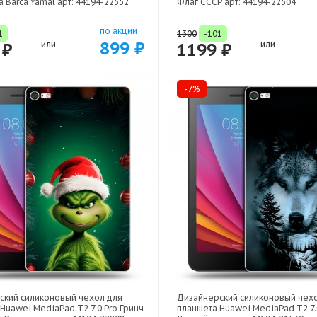
 Barca Yamal арт: 44194-22552
Флаг СССР арт: 44194-22504
по акции
1
1300
-101
899 ₽
 ₽
или
1199 ₽
или
-7%
ский силиконовый чехол для
Дизайнерский силиконовый чех
Huawei MediaPad T2 7.0 Pro Гринч
планшета Huawei MediaPad T2 7.