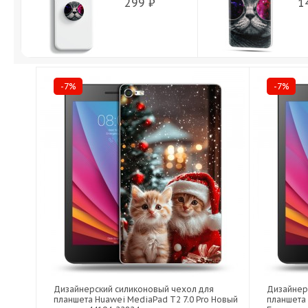
299 ₽
1
-7%
-7%
Дизайнерский силиконовый чехол для
Дизайнер
планшета Huawei MediaPad T2 7.0 Pro Новый
планшета 