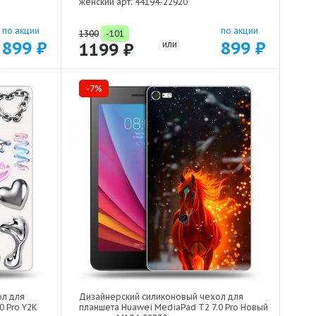
женский арт: 44194-22920
по акции
по акции
1300
-101
899 ₽
899 ₽
1199 ₽
или
-7%
ол для
Дизайнерский силиконовый чехол для
0 Pro Y2K
планшета Huawei MediaPad T2 7.0 Pro Новый