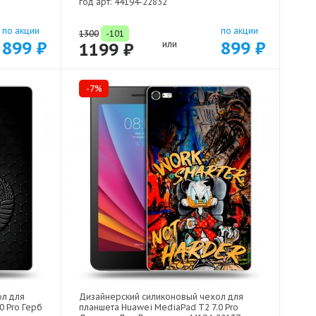
год арт: 44194-22832
по акции
по акции
1300
-101
899 ₽
899 ₽
1199 ₽
или
-7%
ол для
Дизайнерский силиконовый чехол для
0 Pro Герб
планшета Huawei MediaPad T2 7.0 Pro