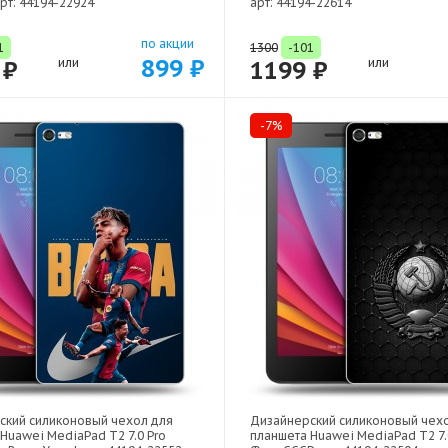
рт: 44194-22924
арт: 44194-22614
по акции
1
1300
-101
899 ₽
 ₽
или
1199 ₽
или
-7%
ский силиконовый чехол для
Дизайнерский силиконовый чех
Huawei MediaPad T2 7.0 Pro
планшета Huawei MediaPad T2 7.