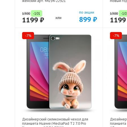
женский арт: 44194-22921
Новый год
по акции
1300
-101
1300
-10
899 ₽
1199 ₽
или
1199
-7%
-7%
Дизайнерский силиконовый чехол для
Дизайнер
планшета Huawei MediaPad T2 7.0 Pro
планшета 