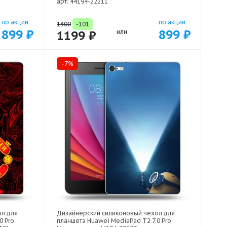
арт: 44194-22211
по акции
по акции
1300
-101
899 ₽
899 ₽
1199 ₽
или
-7%
ол для
Дизайнерский силиконовый чехол для
0 Pro
планшета Huawei MediaPad T2 7.0 Pro