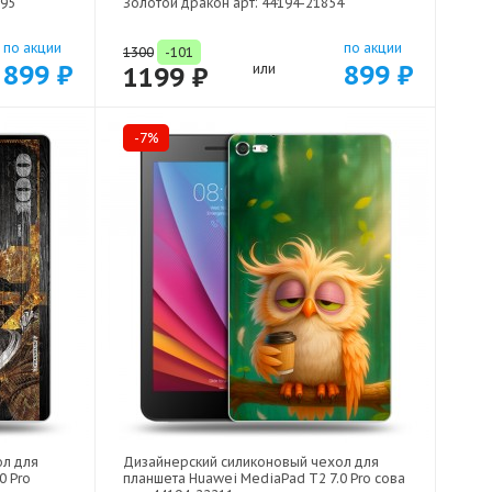
295
Золотой дракон арт: 44194-21854
по акции
по акции
1300
-101
899 ₽
899 ₽
1199 ₽
или
-7%
ол для
Дизайнерский силиконовый чехол для
0 Pro
планшета Huawei MediaPad T2 7.0 Pro сова