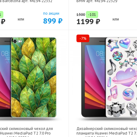
 Barcelona арт: 44194-22332
BMW арт: 44194-22329
по акции
1
1300
-101
899 ₽
 ₽
или
1199 ₽
или
-7%
ский силиконовый чехол для
Дизайнерский силиконовый чех
Huawei MediaPad T2 7.0 Pro
планшета Huawei MediaPad T2 7.