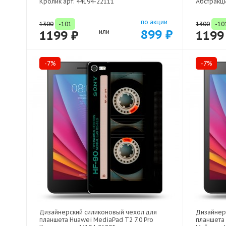
Кролик арт: 44194-22111
Абстракци
по акции
1300
-101
1300
-10
899 ₽
1199 ₽
или
1199
-7%
-7%
Дизайнерский силиконовый чехол для
Дизайнер
планшета Huawei MediaPad T2 7.0 Pro
планшета 