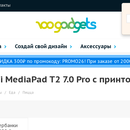
такты
а
Создай свой дизайн
Аксессуары
ИДКА 300₽ по промокоду: PROMO26! При заказе от 200
MediaPad T2 7.0 Pro с принт
ы
/
Еда
/
Пицца
ербанки