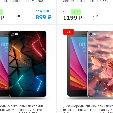
 Рождество арт: 44194-22808
Лесной волк арт: 44194-21539
по акции
1
1300
-101
899 ₽
 ₽
или
1199 ₽
или
-7%
ский силиконовый чехол для
Дизайнерский силиконовый чех
Huawei MediaPad T2 7.0 Pro
планшета Huawei MediaPad T2 7.