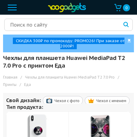
0
✖
СКИДКА 300₽ по промокоду: PROMO26! При заказе от
2000₽!
Чехлы для планшета Huawei MediaPad T2
7.0 Pro с принтом Еда
Главная
/
Чехлы для планшета Huawei MediaPad T2 7.0 Pro
/
Принты
/
Еда
Свой дизайн:
Чехол c фото
Чехол c именем
Тип продукта: