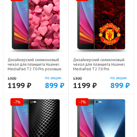
Дизайнерский силиконовый
Дизайнерский силиконовый
чехол для планшета Huawei
чехол для планшета Huawei
MediaPad T2 7.0 Pro розовые
MediaPad T2 7.0 Pro
сердечки арт: 44194-22309
Manchester United арт: 44194-
по акции
по акции
22501
1300
1300
1199 ₽
899 ₽
1199 ₽
899 ₽
-7%
-7%