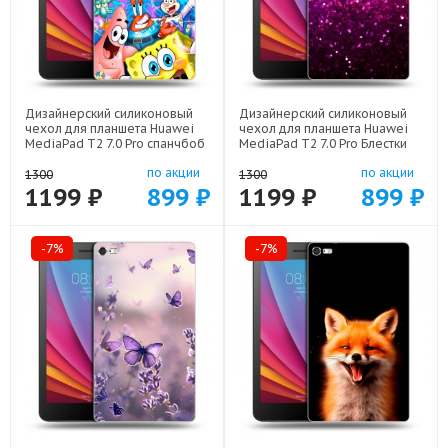
Дизайнерский силиконовый
Дизайнерский силиконовый
чехол для планшета Huawei
чехол для планшета Huawei
MediaPad T2 7.0 Pro спанчбоб
MediaPad T2 7.0 Pro Блестки
спанч боб арт: 44194-22291
арт: 44194-21933
по акции
по акции
1300
1300
1199 ₽
899 ₽
1199 ₽
899 ₽
-7%
-7%