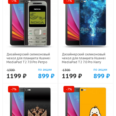
-7%
-7%
Дизайнерский силиконовый
Дизайнерский силиконовый
чехол для планшета Huawei
чехол для планшета Huawei
MediaPad T2 7.0 Pro Ретро
MediaPad T2 7.0 Pro Harry
Нокия арт: 21930
Potter Гарри Поттер арт: 22516
по акции
по акции
1300
1300
1199 ₽
899 ₽
1199 ₽
899 ₽
-7%
-7%