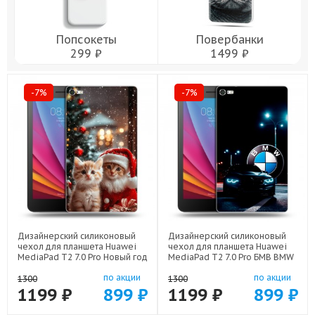
Попсокеты
Повербанки
299 ₽
1499 ₽
-7%
-7%
Дизайнерский силиконовый
Дизайнерский силиконовый
чехол для планшета Huawei
чехол для планшета Huawei
MediaPad T2 7.0 Pro Новый год
MediaPad T2 7.0 Pro БМВ BMW
арт: 44194-22824
арт: 44194-22329
по акции
по акции
1300
1300
1199 ₽
899 ₽
1199 ₽
899 ₽