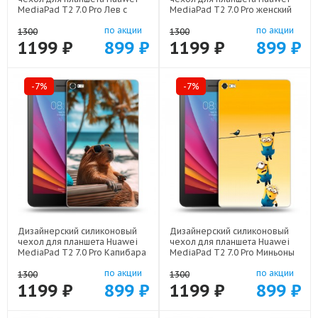
MediaPad T2 7.0 Pro Лев с
MediaPad T2 7.0 Pro женский
короной арт: 44194-21640
арт: 44194-22942
по акции
по акции
1300
1300
1199 ₽
899 ₽
1199 ₽
899 ₽
-7%
-7%
Дизайнерский силиконовый
Дизайнерский силиконовый
чехол для планшета Huawei
чехол для планшета Huawei
MediaPad T2 7.0 Pro Капибара
MediaPad T2 7.0 Pro Миньоны
арт: 44194-22263
арт: 44194-22342
по акции
по акции
1300
1300
1199 ₽
899 ₽
1199 ₽
899 ₽