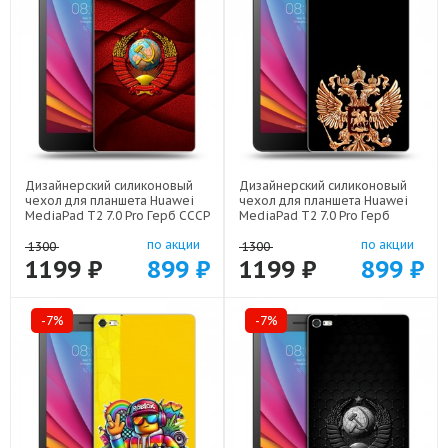
Дизайнерский силиконовый
Дизайнерский силиконовый
чехол для планшета Huawei
чехол для планшета Huawei
MediaPad T2 7.0 Pro Герб СССР
MediaPad T2 7.0 Pro Герб
арт: 21615
России золотой арт: 21817
по акции
по акции
1300
1300
1199 ₽
899 ₽
1199 ₽
899 ₽
-7%
-7%