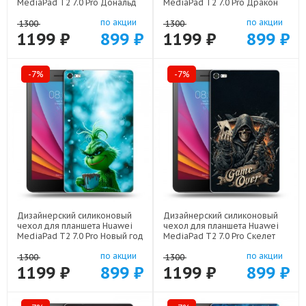
MediaPad T2 7.0 Pro Дональд
MediaPad T2 7.0 Pro Дракон
Дак Деньги арт: 22137
Японский арт: 22602
по акции
по акции
1300
1300
1199 ₽
899 ₽
1199 ₽
899 ₽
-7%
-7%
Дизайнерский силиконовый
Дизайнерский силиконовый
чехол для планшета Huawei
чехол для планшета Huawei
MediaPad T2 7.0 Pro Новый год
MediaPad T2 7.0 Pro Скелет
гринч арт: 22810
карты арт: 21720
по акции
по акции
1300
1300
1199 ₽
899 ₽
1199 ₽
899 ₽