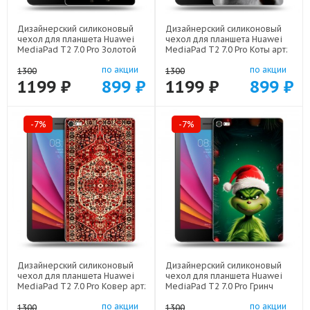
Дизайнерский силиконовый
Дизайнерский силиконовый
чехол для планшета Huawei
чехол для планшета Huawei
MediaPad T2 7.0 Pro Золотой
MediaPad T2 7.0 Pro Коты арт:
скрудж макдак арт: 44194-
44194-21702
по акции
по акции
21941
1300
1300
1199 ₽
899 ₽
1199 ₽
899 ₽
-7%
-7%
Дизайнерский силиконовый
Дизайнерский силиконовый
чехол для планшета Huawei
чехол для планшета Huawei
MediaPad T2 7.0 Pro Ковер арт:
MediaPad T2 7.0 Pro Гринч
44194-21846
Новый год Рождество арт:
по акции
по акции
44194-22808
1300
1300