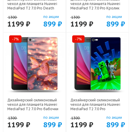
чехол для планшета Huawei
чехол для планшета Huawei
MediaPad T2 7.0 Pro Death
MediaPad T2 7.0 Pro Кролик
note Тетрадь смерти арт:
арт: 22111
по акции
по акции
22524
1300
1300
1199 ₽
899 ₽
1199 ₽
899 ₽
-7%
-7%
Дизайнерский силиконовый
Дизайнерский силиконовый
чехол для планшета Huawei
чехол для планшета Huawei
MediaPad T2 7.0 Pro бабочки
MediaPad T2 7.0 Pro
розовые арт: 22295
Майнкрафт арт: 22273
по акции
по акции
1300
1300
1199 ₽
899 ₽
1199 ₽
899 ₽