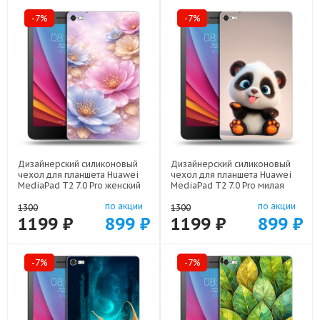
-7%
-7%
Дизайнерский силиконовый
Дизайнерский силиконовый
чехол для планшета Huawei
чехол для планшета Huawei
MediaPad T2 7.0 Pro женский
MediaPad T2 7.0 Pro милая
арт: 44194-22920
панда арт: 44194-22560
по акции
по акции
1300
1300
1199 ₽
899 ₽
1199 ₽
899 ₽
-7%
-7%