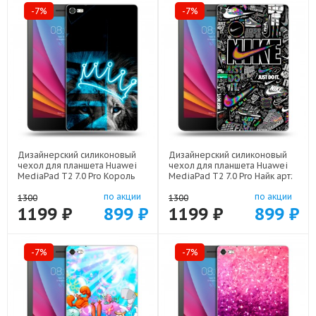
-7%
-7%
Дизайнерский силиконовый
Дизайнерский силиконовый
чехол для планшета Huawei
чехол для планшета Huawei
MediaPad T2 7.0 Pro Король
MediaPad T2 7.0 Pro Найк арт:
лев арт: 44194-22500
44194-21989
по акции
по акции
1300
1300
1199 ₽
899 ₽
1199 ₽
899 ₽
-7%
-7%