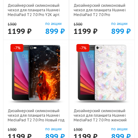
Дизайнерский силиконовый
Дизайнерский силиконовый
чехол для планшета Huawei
чехол для планшета Huawei
MediaPad T2 7.0 Pro Y2K арт:
MediaPad T2 7.0 Pro
44194-22614
Барселона Barcelona арт:
по акции
по акции
44194-22332
1300
1300
1199 ₽
899 ₽
1199 ₽
899 ₽
-7%
-7%
Дизайнерский силиконовый
Дизайнерский силиконовый
чехол для планшета Huawei
чехол для планшета Huawei
MediaPad T2 7.0 Pro Новый год
MediaPad T2 7.0 Pro женский
арт: 44194-22832
арт: 44194-22946
по акции
по акции
1300
1300
1199 ₽
899 ₽
1199 ₽
899 ₽