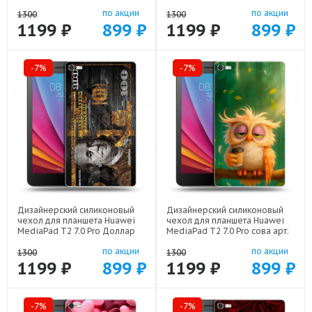
Майнкрафт арт: 44194-22273
44194-21798
по акции
по акции
1300
1300
1199 ₽
899 ₽
1199 ₽
899 ₽
-7%
-7%
Дизайнерский силиконовый
Дизайнерский силиконовый
чехол для планшета Huawei
чехол для планшета Huawei
MediaPad T2 7.0 Pro Доллар
MediaPad T2 7.0 Pro сова арт:
деньги арт: 44194-22562
44194-22211
по акции
по акции
1300
1300
1199 ₽
899 ₽
1199 ₽
899 ₽
-7%
-7%