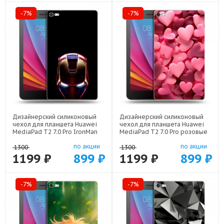
-7%
-7%
Дизайнерский силиконовый
Дизайнерский силиконовый
чехол для планшета Huawei
чехол для планшета Huawei
MediaPad T2 7.0 Pro IronMan
MediaPad T2 7.0 Pro розовые
Железный человек арт: 22578
сердечки арт: 22309
по акции
по акции
1300
1300
1199 ₽
899 ₽
1199 ₽
899 ₽
-7%
-7%