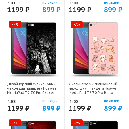
по акции
по акции
1300
1300
1199 ₽
899 ₽
1199 ₽
899 ₽
-7%
-7%
Дизайнерский силиконовый
Дизайнерский силиконовый
чехол для планшета Huawei
чехол для планшета Huawei
MediaPad T2 7.0 Pro Скелет
MediaPad T2 7.0 Pro Hello
арт: 21722
Kitty Хелоу Кити арт: 22252
по акции
по акции
1300
1300
1199 ₽
899 ₽
1199 ₽
899 ₽
-7%
-7%