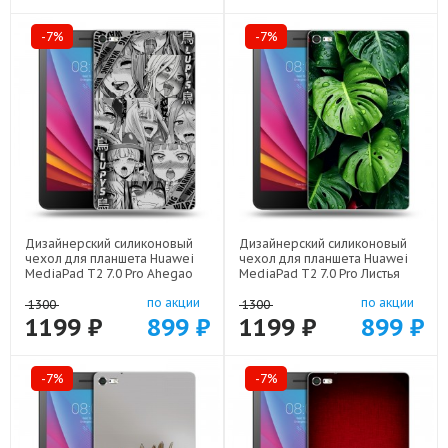
-7%
-7%
Дизайнерский силиконовый
Дизайнерский силиконовый
чехол для планшета Huawei
чехол для планшета Huawei
MediaPad T2 7.0 Pro Ahegao
MediaPad T2 7.0 Pro Листья
Ахегао Аниме арт: 22519
арт: 22255
по акции
по акции
1300
1300
1199 ₽
899 ₽
1199 ₽
899 ₽
-7%
-7%