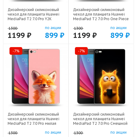
Дизайнерский силиконовый
Дизайнерский силиконовый
чехол для планшета Huawei
чехол для планшета Huawei
MediaPad T2 7.0 Pro Y2K
MediaPad T2 7.0 Pro One Piece
сердечки арт: 22615
Ван Пис арт: 22506
по акции
по акции
1300
1300
1199 ₽
899 ₽
1199 ₽
899 ₽
-7%
-7%
Дизайнерский силиконовый
Дизайнерский силиконовый
чехол для планшета Huawei
чехол для планшета Huawei
MediaPad T2 7.0 Pro милая
MediaPad T2 7.0 Pro Смешной
лиса арт: 22141
кот арт: 22537
по акции
по акции
1300
1300