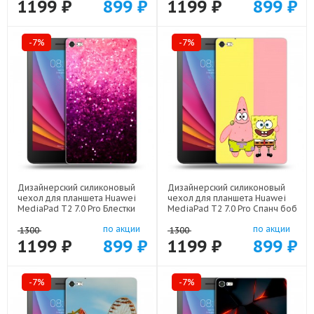
1199 ₽
899 ₽
1199 ₽
899 ₽
-7%
-7%
Дизайнерский силиконовый
Дизайнерский силиконовый
чехол для планшета Huawei
чехол для планшета Huawei
MediaPad T2 7.0 Pro Блестки
MediaPad T2 7.0 Pro Спанч боб
арт: 21933
Спанчбоб арт: 22526
по акции
по акции
1300
1300
1199 ₽
899 ₽
1199 ₽
899 ₽
-7%
-7%