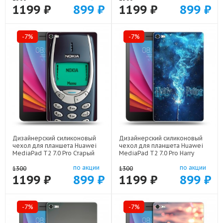
1199 ₽
899 ₽
1199 ₽
899 ₽
-7%
-7%
Дизайнерский силиконовый
Дизайнерский силиконовый
чехол для планшета Huawei
чехол для планшета Huawei
MediaPad T2 7.0 Pro Старый
MediaPad T2 7.0 Pro Harry
телефон арт: 44194-21800
Potter Гарри Поттер арт:
по акции
по акции
44194-22516
1300
1300
1199 ₽
899 ₽
1199 ₽
899 ₽
-7%
-7%