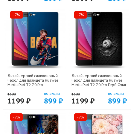
-7%
-7%
Дизайнерский силиконовый
Дизайнерский силиконовый
чехол для планшета Huawei
чехол для планшета Huawei
MediaPad T2 7.0 Pro
MediaPad T2 7.0 Pro Герб Флаг
Барселона Barca Yamal арт:
СССР арт: 44194-22504
по акции
по акции
44194-22552
1300
1300
1199 ₽
899 ₽
1199 ₽
899 ₽
-7%
-7%