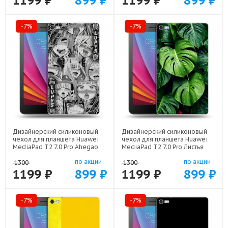
1199 ₽
899 ₽
1199 ₽
899 ₽
-7%
-7%
Дизайнерский силиконовый
Дизайнерский силиконовый
чехол для планшета Huawei
чехол для планшета Huawei
MediaPad T2 7.0 Pro Ahegao
MediaPad T2 7.0 Pro Листья
Ахегао Аниме арт: 22519
арт: 22255
по акции
по акции
1300
1300
1199 ₽
899 ₽
1199 ₽
899 ₽
-7%
-7%