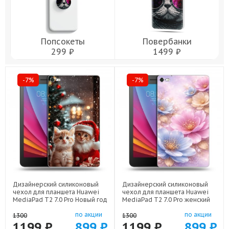
Попсокеты
Повербанки
299 ₽
1499 ₽
-7%
-7%
Дизайнерский силиконовый
Дизайнерский силиконовый
чехол для планшета Huawei
чехол для планшета Huawei
MediaPad T2 7.0 Pro Новый год
MediaPad T2 7.0 Pro женский
арт: 44194-22824
арт: 44194-22920
по акции
по акции
1300
1300
1199 ₽
899 ₽
1199 ₽
899 ₽