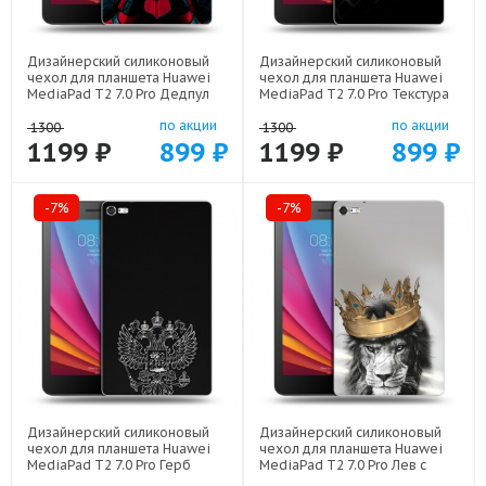
Дизайнерский силиконовый
Дизайнерский силиконовый
чехол для планшета Huawei
чехол для планшета Huawei
MediaPad T2 7.0 Pro Дедпул
MediaPad T2 7.0 Pro Текстура
Deadpool арт: 22559
металла арт: 21936
по акции
по акции
1300
1300
1199 ₽
899 ₽
1199 ₽
899 ₽
-7%
-7%
Дизайнерский силиконовый
Дизайнерский силиконовый
чехол для планшета Huawei
чехол для планшета Huawei
MediaPad T2 7.0 Pro Герб
MediaPad T2 7.0 Pro Лев с
России арт: 21974
короной арт: 21640