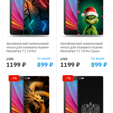
Дизайнерский силиконовый
Дизайнерский силиконовый
чехол для планшета Huawei
чехол для планшета Huawei
MediaPad T2 7.0 Pro
MediaPad T2 7.0 Pro Гринч
Абстракция неон арт: 44194-
Новый год Рождество арт:
по акции
по акции
21708
44194-22808
1300
1300
1199 ₽
899 ₽
1199 ₽
899 ₽
-7%
-7%