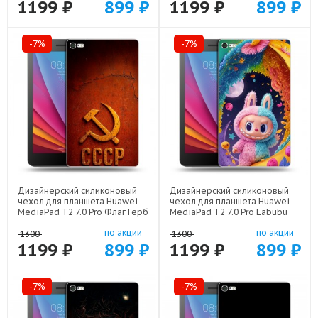
1199 ₽
899 ₽
1199 ₽
899 ₽
-7%
-7%
Дизайнерский силиконовый
Дизайнерский силиконовый
чехол для планшета Huawei
чехол для планшета Huawei
MediaPad T2 7.0 Pro Флаг Герб
MediaPad T2 7.0 Pro Labubu
СССР арт: 22607
Лабубу арт: 22595
по акции
по акции
1300
1300
1199 ₽
899 ₽
1199 ₽
899 ₽
-7%
-7%