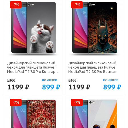
-7%
-7%
Дизайнерский силиконовый
Дизайнерский силиконовый
чехол для планшета Huawei
чехол для планшета Huawei
MediaPad T2 7.0 Pro Коты арт:
MediaPad T2 7.0 Pro Batman
44194-21702
Бэтмен арт: 44194-22523
по акции
по акции
1300
1300
1199 ₽
899 ₽
1199 ₽
899 ₽
-7%
-7%