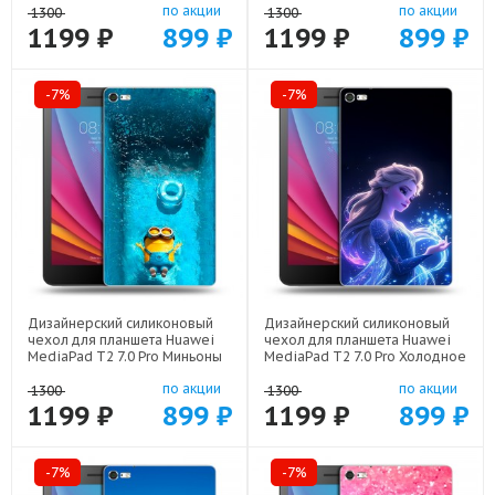
по акции
по акции
1300
1300
1199 ₽
899 ₽
1199 ₽
899 ₽
-7%
-7%
Дизайнерский силиконовый
Дизайнерский силиконовый
чехол для планшета Huawei
чехол для планшета Huawei
MediaPad T2 7.0 Pro Миньоны
MediaPad T2 7.0 Pro Холодное
арт: 22528
сердце Frozen арт: 22522
по акции
по акции
1300
1300
1199 ₽
899 ₽
1199 ₽
899 ₽
-7%
-7%