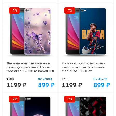
-7%
-7%
Дизайнерский силиконовый
Дизайнерский силиконовый
чехол для планшета Huawei
чехол для планшета Huawei
MediaPad T2 7.0 Pro бабочки и
MediaPad T2 7.0 Pro
лаванда арт: 44194-22154
Барселона Barca Yamal арт:
по акции
по акции
44194-22552
1300
1300
1199 ₽
899 ₽
1199 ₽
899 ₽
-7%
-7%