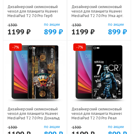
Дизайнерский силиконовый
Дизайнерский силиконовый
чехол для планшета Huawei
чехол для планшета Huawei
MediaPad T2 7.0 Pro Герб
MediaPad T2 7.0 Pro Утка арт:
России арт: 21607
21813
по акции
по акции
1300
1300
1199 ₽
899 ₽
1199 ₽
899 ₽
-7%
-7%
Дизайнерский силиконовый
Дизайнерский силиконовый
чехол для планшета Huawei
чехол для планшета Huawei
MediaPad T2 7.0 Pro Дональд
MediaPad T2 7.0 Pro Реал
Дак Доллар арт: 22603
Роналдо арт: 22472
по акции
по акции
1300
1300