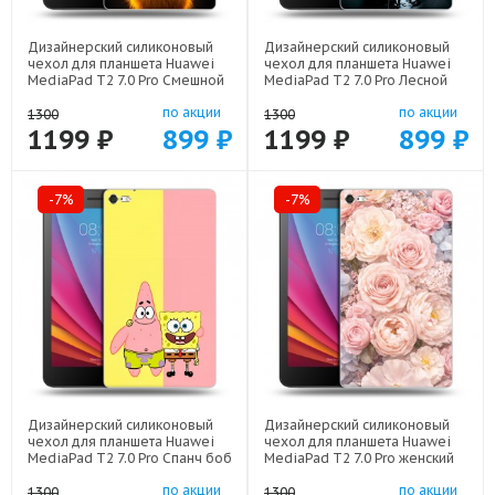
Дизайнерский силиконовый
Дизайнерский силиконовый
чехол для планшета Huawei
чехол для планшета Huawei
MediaPad T2 7.0 Pro Смешной
MediaPad T2 7.0 Pro Лесной
кот арт: 44194-22537
волк арт: 44194-21539
по акции
по акции
1300
1300
1199 ₽
899 ₽
1199 ₽
899 ₽
-7%
-7%
Дизайнерский силиконовый
Дизайнерский силиконовый
чехол для планшета Huawei
чехол для планшета Huawei
MediaPad T2 7.0 Pro Спанч боб
MediaPad T2 7.0 Pro женский
Спанчбоб арт: 44194-22526
арт: 44194-22921
по акции
по акции
1300
1300