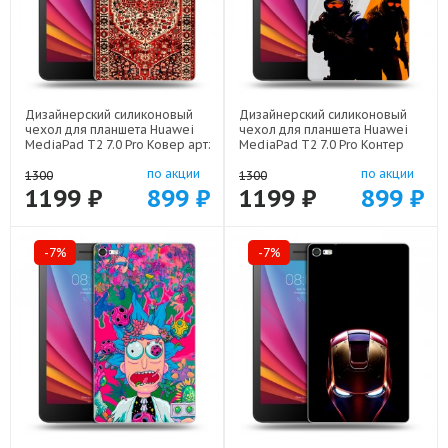
Дизайнерский силиконовый
Дизайнерский силиконовый
чехол для планшета Huawei
чехол для планшета Huawei
MediaPad T2 7.0 Pro Ковер арт:
MediaPad T2 7.0 Pro Контер
44194-21846
страйк Counter strike арт:
по акции
по акции
44194-22285
1300
1300
1199 ₽
899 ₽
1199 ₽
899 ₽
-7%
-7%