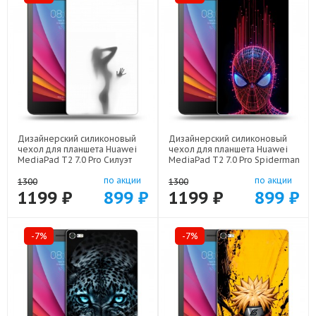
Дизайнерский силиконовый
Дизайнерский силиконовый
чехол для планшета Huawei
чехол для планшета Huawei
MediaPad T2 7.0 Pro Силуэт
MediaPad T2 7.0 Pro Spiderman
арт: 44194-21942
Человек паук арт: 44194-22598
по акции
по акции
1300
1300
1199 ₽
899 ₽
1199 ₽
899 ₽
-7%
-7%