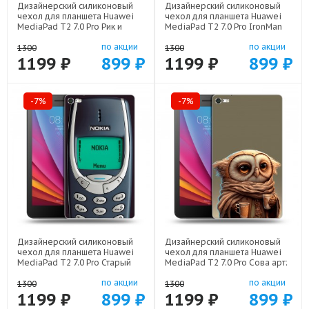
Дизайнерский силиконовый
Дизайнерский силиконовый
чехол для планшета Huawei
чехол для планшета Huawei
MediaPad T2 7.0 Pro Рик и
MediaPad T2 7.0 Pro IronMan
Морти Rick Morty арт: 44194-
Железный человек арт: 44194-
по акции
по акции
22316
22578
1300
1300
1199 ₽
899 ₽
1199 ₽
899 ₽
-7%
-7%
Дизайнерский силиконовый
Дизайнерский силиконовый
чехол для планшета Huawei
чехол для планшета Huawei
MediaPad T2 7.0 Pro Старый
MediaPad T2 7.0 Pro Сова арт:
телефон арт: 44194-21800
44194-21735
по акции
по акции
1300
1300
1199 ₽
899 ₽
1199 ₽
899 ₽