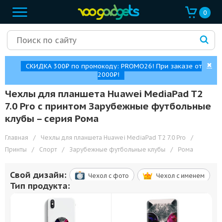
0
✖
СКИДКА 300₽ по промокоду: PROMO26! При заказе от
2000₽!
Чехлы для планшета Huawei MediaPad T2
7.0 Pro с принтом Зарубежные футбольные
клубы – cерия Рома
Главная
/
Чехлы для планшета Huawei MediaPad T2 7.0 Pro
/
Принты
/
Спорт
/
Зарубежные футбольные клубы
/
Рома
Свой дизайн:
Чехол c фото
Чехол c именем
Тип продукта: