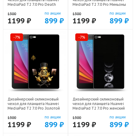
MediaPad T2 7.0 Pro Death
MediaPad T2 7.0 Pro Миньоны
note Тетрадь смерти арт:
арт: 44194-22609
по акции
по акции
44194-22524
1300
1300
1199 ₽
899 ₽
1199 ₽
899 ₽
-7%
-7%
Дизайнерский силиконовый
Дизайнерский силиконовый
чехол для планшета Huawei
чехол для планшета Huawei
MediaPad T2 7.0 Pro Золотой
MediaPad T2 7.0 Pro женский
скрудж макдак арт: 44194-
арт: 44194-22942
по акции
по акции
21941
1300
1300
1199 ₽
899 ₽
1199 ₽
899 ₽