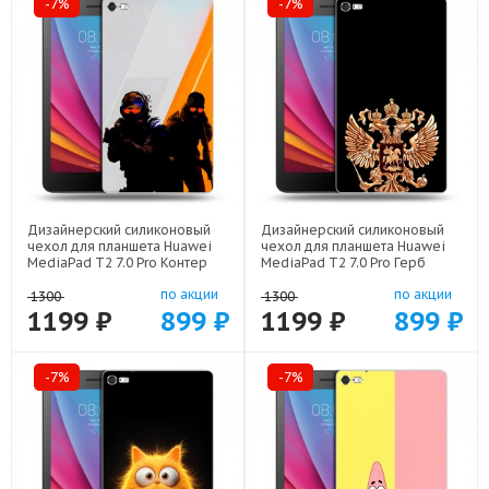
-7%
-7%
Дизайнерский силиконовый
Дизайнерский силиконовый
чехол для планшета Huawei
чехол для планшета Huawei
MediaPad T2 7.0 Pro Контер
MediaPad T2 7.0 Pro Герб
страйк Counter strike арт:
России золотой арт: 21817
по акции
по акции
22285
1300
1300
1199 ₽
899 ₽
1199 ₽
899 ₽
-7%
-7%