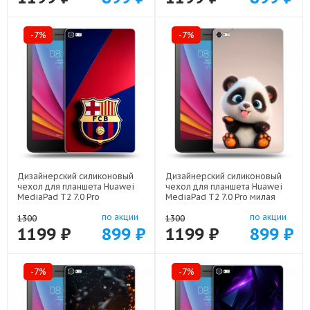
-7%
-7%
Дизайнерский силиконовый
Дизайнерский силиконовый
чехол для планшета Huawei
чехол для планшета Huawei
MediaPad T2 7.0 Pro
MediaPad T2 7.0 Pro милая
Барселона Barcelona арт:
панда арт: 44194-22560
по акции
по акции
44194-22332
1300
1300
1199 ₽
899 ₽
1199 ₽
899 ₽
-7%
-7%