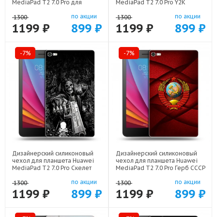
MediaPad T2 7.0 Pro для
MediaPad T2 7.0 Pro Y2K
девочек арт: 22376
сердечки арт: 22615
по акции
по акции
1300
1300
1199 ₽
899 ₽
1199 ₽
899 ₽
-7%
-7%
Дизайнерский силиконовый
Дизайнерский силиконовый
чехол для планшета Huawei
чехол для планшета Huawei
MediaPad T2 7.0 Pro Скелет
MediaPad T2 7.0 Pro Герб СССР
арт: 21722
арт: 21615
по акции
по акции
1300
1300
1199 ₽
899 ₽
1199 ₽
899 ₽