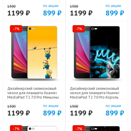
арт: 44194-21805
арт: 44194-22258
по акции
по акции
1300
1300
1199 ₽
899 ₽
1199 ₽
899 ₽
-7%
-7%
Дизайнерский силиконовый
Дизайнерский силиконовый
чехол для планшета Huawei
чехол для планшета Huawei
MediaPad T2 7.0 Pro Миньоны
MediaPad T2 7.0 Pro Король
арт: 44194-22342
лев арт: 44194-22500
по акции
по акции
1300
1300
1199 ₽
899 ₽
1199 ₽
899 ₽
-7%
-7%