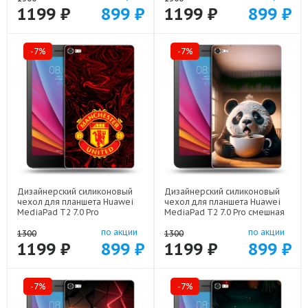
1199 ₽
899 ₽
1199 ₽
899 ₽
-7%
-7%
Дизайнерский силиконовый
Дизайнерский силиконовый
чехол для планшета Huawei
чехол для планшета Huawei
MediaPad T2 7.0 Pro
MediaPad T2 7.0 Pro смешная
Manchester United арт: 44194-
панда арт: 44194-22591
по акции
по акции
22501
1300
1300
1199 ₽
899 ₽
1199 ₽
899 ₽
-7%
-7%