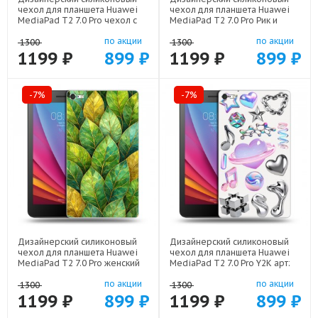
чехол для планшета Huawei
чехол для планшета Huawei
MediaPad T2 7.0 Pro чехол с
MediaPad T2 7.0 Pro Рик и
фото арт: 22801
Морти Rick Morty арт: 22316
по акции
по акции
1300
1300
1199 ₽
899 ₽
1199 ₽
899 ₽
-7%
-7%
Дизайнерский силиконовый
Дизайнерский силиконовый
чехол для планшета Huawei
чехол для планшета Huawei
MediaPad T2 7.0 Pro женский
MediaPad T2 7.0 Pro Y2K арт:
арт: 22924
22614
по акции
по акции
1300
1300
1199 ₽
899 ₽
1199 ₽
899 ₽