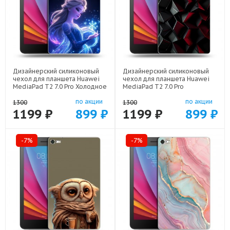
Дизайнерский силиконовый
Дизайнерский силиконовый
чехол для планшета Huawei
чехол для планшета Huawei
MediaPad T2 7.0 Pro Холодное
MediaPad T2 7.0 Pro
сердце Frozen арт: 44194-
Абстракция арт: 44194-21830
по акции
по акции
22522
1300
1300
1199 ₽
899 ₽
1199 ₽
899 ₽
-7%
-7%