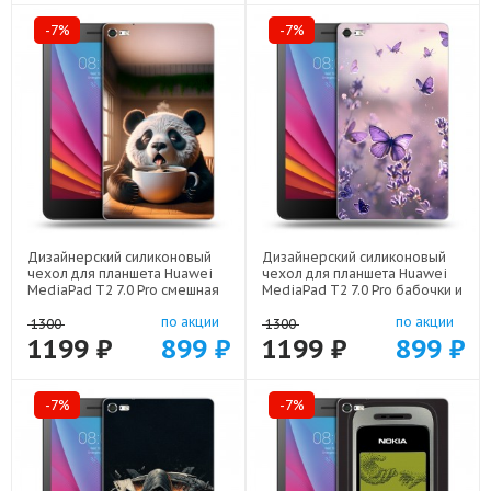
-7%
-7%
Дизайнерский силиконовый
Дизайнерский силиконовый
чехол для планшета Huawei
чехол для планшета Huawei
MediaPad T2 7.0 Pro смешная
MediaPad T2 7.0 Pro бабочки и
панда арт: 22591
лаванда арт: 22154
по акции
по акции
1300
1300
1199 ₽
899 ₽
1199 ₽
899 ₽
-7%
-7%