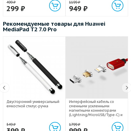
499
₽
1199
₽
299
₽
949
₽
Рекомендуемые товары для Huawei
MediaPad T2 7.0 Pro
Двусторонний универсальный
Интерфейсный кабель со
емкостной стилус-ручка
сменными усиленными
магнитными коннекторами
(Lightning/MicroUSB/Type-C) и
световым индикатором 1м
549
₽
1799
₽
399
₽
999
₽