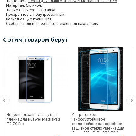
Тип товара:
Чехлы для планшета Huawei MediaPad T2 7.0 Pro
Материал
: Силикон;
Тип чехла
: чехол накладка;
Прозрачность
: полупрозрачный;
нескользящие грани
: нет;
Особые свойства чехла
: со стеклянной накладкой;
С этим товаром берут
Неполноэкранная защитная
Ультратонкое
пленка для Huawei MediaPad
износоустойчивое
T2 7.0 Pro
сколостойкое олеофобное
защитное стекло-пленка для
Huawei MediaPad T2 7.0 Pro