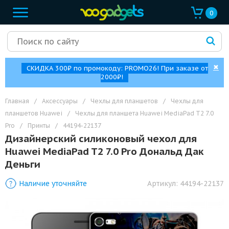
0
✖
СКИДКА 300₽ по промокоду: PROMO26! При заказе от
2000₽!
Главная
/
Аксессуары
/
Чехлы для планшетов
/
Чехлы для
планшетов Huawei
/
Чехлы для планшета Huawei MediaPad T2 7.0
Pro
/
Принты
/
44194-22137
Дизайнерский силиконовый чехол для
Huawei MediaPad T2 7.0 Pro Дональд Дак
Деньги
Наличие уточняйте
Артикул:
44194-22137