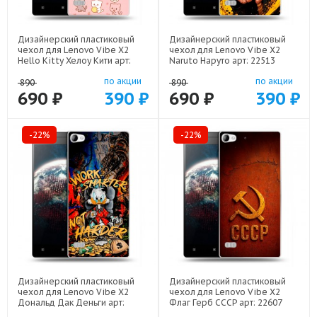
Дизайнерский пластиковый
Дизайнерский пластиковый
чехол для Lenovo Vibe X2
чехол для Lenovo Vibe X2
Hello Kitty Хелоу Кити арт:
Naruto Наруто арт: 22513
22252
по акции
по акции
890
890
690 ₽
390 ₽
690 ₽
390 ₽
-22%
-22%
Дизайнерский пластиковый
Дизайнерский пластиковый
чехол для Lenovo Vibe X2
чехол для Lenovo Vibe X2
Дональд Дак Деньги арт:
Флаг Герб СССР арт: 22607
22137