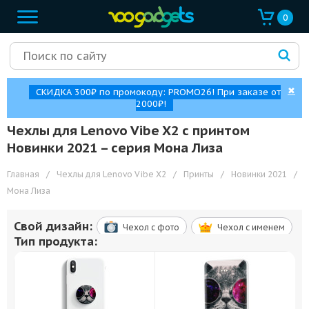
0
✖
СКИДКА 300₽ по промокоду: PROMO26! При заказе от
2000₽!
Чехлы для Lenovo Vibe X2 с принтом
Новинки 2021 – cерия Мона Лиза
Главная
/
Чехлы для Lenovo Vibe X2
/
Принты
/
Новинки 2021
/
Мона Лиза
Свой дизайн:
Чехол c фото
Чехол c именем
Тип продукта: