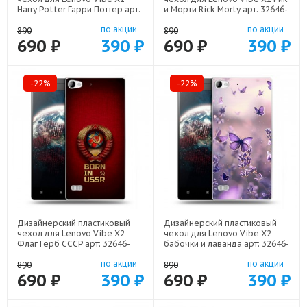
Harry Potter Гарри Поттер арт:
и Морти Rick Morty арт: 32646-
32646-22516
22316
по акции
по акции
890
890
690 ₽
390 ₽
690 ₽
390 ₽
-22%
-22%
Дизайнерский пластиковый
Дизайнерский пластиковый
чехол для Lenovo Vibe X2
чехол для Lenovo Vibe X2
Флаг Герб СССР арт: 32646-
бабочки и лаванда арт: 32646-
22570
22154
по акции
по акции
890
890
690 ₽
390 ₽
690 ₽
390 ₽