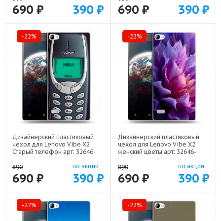
690 ₽
390 ₽
690 ₽
390 ₽
-22%
-22%
Дизайнерский пластиковый
Дизайнерский пластиковый
чехол для Lenovo Vibe X2
чехол для Lenovo Vibe X2
Старый телефон арт: 32646-
женский цветы арт: 32646-
21800
22373
по акции
по акции
890
890
690 ₽
390 ₽
690 ₽
390 ₽
-22%
-22%