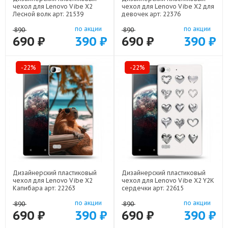
чехол для Lenovo Vibe X2
чехол для Lenovo Vibe X2 для
Лесной волк арт: 21539
девочек арт: 22376
по акции
по акции
890
890
690 ₽
390 ₽
690 ₽
390 ₽
-22%
-22%
Дизайнерский пластиковый
Дизайнерский пластиковый
чехол для Lenovo Vibe X2
чехол для Lenovo Vibe X2 Y2K
Капибара арт: 22263
сердечки арт: 22615
по акции
по акции
890
890
690 ₽
390 ₽
690 ₽
390 ₽