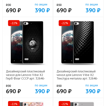
по акции
по акции
890
890
690 ₽
390 ₽
690 ₽
390 ₽
-22%
-22%
Дизайнерский пластиковый
Дизайнерский пластиковый
чехол для Lenovo Vibe X2
чехол для Lenovo Vibe X2
Герб Флаг СССР арт: 32646-
Текстура металла арт: 32646-
22504
21936
по акции
по акции
890
890
690 ₽
390 ₽
690 ₽
390 ₽
-22%
-22%