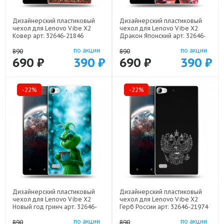
Дизайнерский пластиковый
Дизайнерский пластиковый
чехол для Lenovo Vibe X2
чехол для Lenovo Vibe X2
Ковер арт: 32646-21846
Дракон Японский арт: 32646-
22602
по акции
по акции
890
890
690 ₽
390 ₽
690 ₽
390 ₽
-22%
-22%
Дизайнерский пластиковый
Дизайнерский пластиковый
чехол для Lenovo Vibe X2
чехол для Lenovo Vibe X2
Новый год гринч арт: 32646-
Герб России арт: 32646-21974
22810
по акции
по акции
890
890