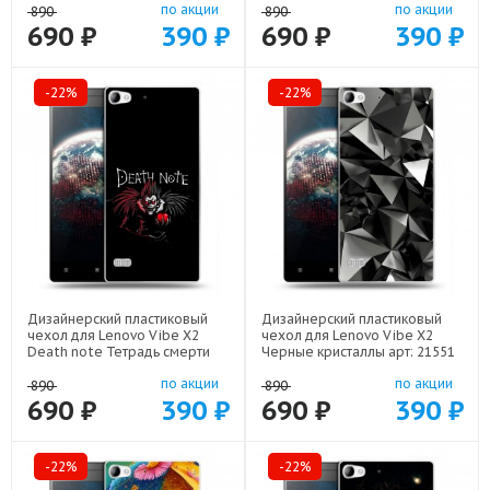
по акции
по акции
890
890
690 ₽
390 ₽
690 ₽
390 ₽
-22%
-22%
Дизайнерский пластиковый
Дизайнерский пластиковый
чехол для Lenovo Vibe X2
чехол для Lenovo Vibe X2
Death note Тетрадь смерти
Черные кристаллы арт: 21551
арт: 22524
по акции
по акции
890
890
690 ₽
390 ₽
690 ₽
390 ₽
-22%
-22%