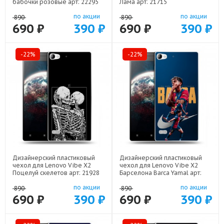
бабочки розовые арт: 22295
Лама арт: 21715
по акции
по акции
890
890
690 ₽
390 ₽
690 ₽
390 ₽
-22%
-22%
Дизайнерский пластиковый
Дизайнерский пластиковый
чехол для Lenovo Vibe X2
чехол для Lenovo Vibe X2
Поцелуй скелетов арт: 21928
Барселона Barca Yamal арт:
22552
по акции
по акции
890
890
690 ₽
390 ₽
690 ₽
390 ₽