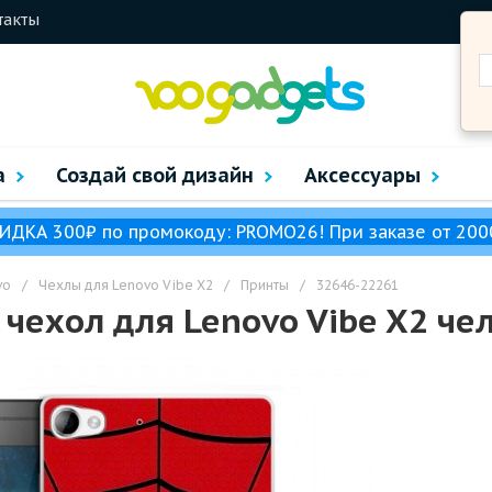
такты
а
Создай свой дизайн
Аксессуары
ИДКА 300₽ по промокоду: PROMO26! При заказе от 200
vo
/
Чехлы для Lenovo Vibe X2
/
Принты
/
32646-22261
чехол для Lenovo Vibe X2 чел