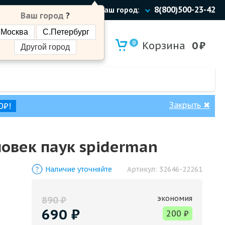
8(800)500-23-42
Ваш город:
Ваш город
?
Москва
С.Петербург
0
Корзина
0
₽
Другой город
Закрыть
✖
0₽!
овек паук spiderman
Наличие уточняйте
Артикул:
32646-22261
экономия
890
₽
690
₽
200
₽