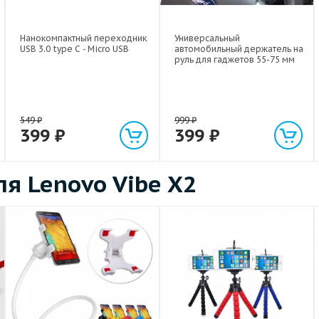
Нанокомпактный переходник
Универсальный
USB 3.0 type C - Micro USB
автомобильный держатель на
руль для гаджетов 55-75 мм
549
₽
999
₽
399
₽
399
₽
я Lenovo Vibe X2