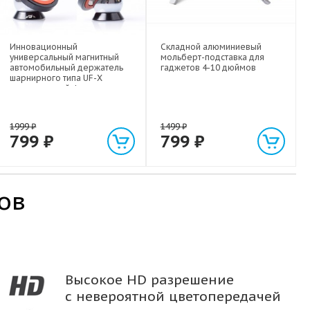
Инновационный
Складной алюминиевый
универсальный магнитный
мольберт-подставка для
автомобильный держатель
гаджетов 4-10 дюймов
шарнирного типа UF-X
экстрасильной фиксации для
любых гаджетов
(смартфонов, планшетов) до 1
кг
1999
₽
1499
₽
799
₽
799
₽
ов
Высокое HD разрешение
с невероятной цветопередачей