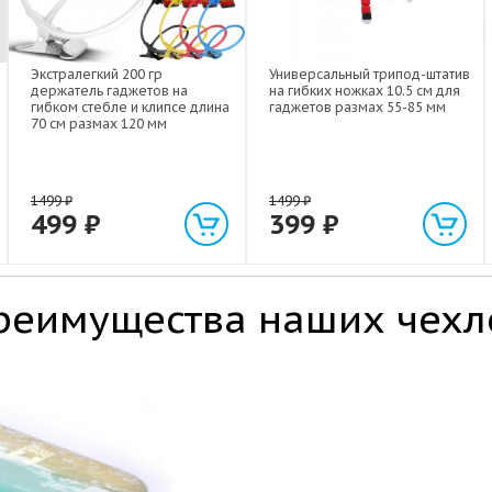
Экстралегкий 200 гр
Универсальный трипод-штатив
держатель гаджетов на
на гибких ножках 10.5 см для
гибком стебле и клипсе длина
гаджетов размах 55-85 мм
70 см размах 120 мм
1499
₽
1499
₽
499
₽
399
₽
реимущества наших чехл