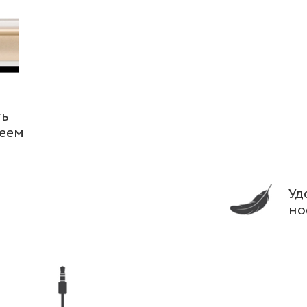
ть
леем
Уд
но