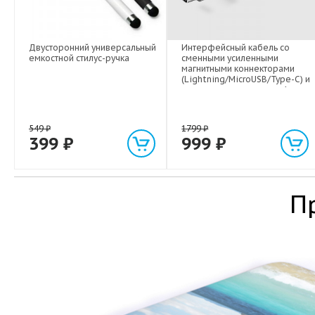
Двусторонний универсальный
Интерфейсный кабель со
емкостной стилус-ручка
сменными усиленными
магнитными коннекторами
(Lightning/MicroUSB/Type-C) и
световым индикатором 1м
549
₽
1799
₽
399
₽
999
₽
П