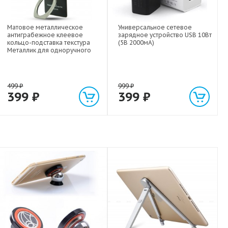
Матовое металлическое
Универсальное сетевое
антиграбежное клеевое
зарядное устройство USB 10Вт
кольцо-подставка текстура
(5В 2000мА)
Металлик для одноручного
управления гаджетом
499
₽
999
₽
399
₽
399
₽