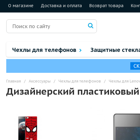
О магазине
Доставка и оплата
Возврат товара
Кон
Чехлы для телефонов
Защитные стекл
СК
Главная
/
Аксессуары
/
Чехлы для телефонов
/
Чехлы для Leno
Дизайнерский пластиковый 