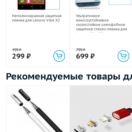
Неполноэкранная защитная
Ультратонкое
пленка для Lenovo Vibe X2
износоустойчивое
сколостойкое олеофобное
защитное стекло-пленка для
Lenovo Vibe X2
499
₽
799
₽
299
₽
699
₽
Рекомендуемые товары дл