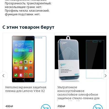
Прозрачность
: транспарентный;
нескользящие грани
: нет;
Профиль чехла
: классический;
функция подставки
: нет;
С этим товаром берут
Неполноэкранная защитная
Ультратонкое
пленка для Lenovo Vibe X2
износоустойчивое
сколостойкое олеофобное
защитное стекло-пленка для
Lenovo Vibe X2
499
₽
799
₽