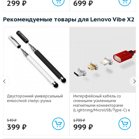
299
₽
699
₽
Рекомендуемые товары для Lenovo Vibe X2
Двусторонний универсальный
Интерфейсный кабель со
емкостной стилус-ручка
сменными усиленными
магнитными коннекторами
(Lightning/MicroUSB/Type-C) и
световым индикатором 1м
549
₽
1799
₽
399
₽
999
₽