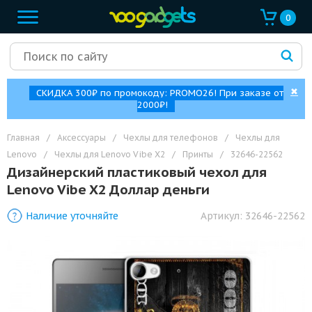
0
✖
СКИДКА 300₽ по промокоду: PROMO26! При заказе от
2000₽!
Главная
/
Аксессуары
/
Чехлы для телефонов
/
Чехлы для
Lenovo
/
Чехлы для Lenovo Vibe X2
/
Принты
/
32646-22562
Дизайнерский пластиковый чехол для
Lenovo Vibe X2 Доллар деньги
Наличие уточняйте
Артикул:
32646-22562