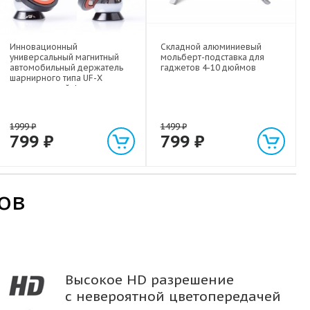
Инновационный
Складной алюминиевый
универсальный магнитный
мольберт-подставка для
автомобильный держатель
гаджетов 4-10 дюймов
шарнирного типа UF-X
экстрасильной фиксации для
любых гаджетов
(смартфонов, планшетов) до 1
кг
1999
₽
1499
₽
799
₽
799
₽
ов
Высокое HD разрешение
с невероятной цветопередачей