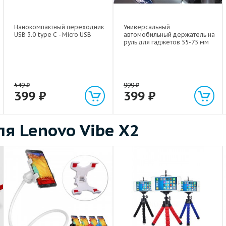
Нанокомпактный переходник
Универсальный
USB 3.0 type C - Micro USB
автомобильный держатель на
руль для гаджетов 55-75 мм
549
₽
999
₽
399
₽
399
₽
я Lenovo Vibe X2