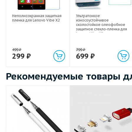
Неполноэкранная защитная
Ультратонкое
пленка для Lenovo Vibe X2
износоустойчивое
сколостойкое олеофобное
защитное стекло-пленка для
Lenovo Vibe X2
499
₽
799
₽
299
₽
699
₽
Рекомендуемые товары дл