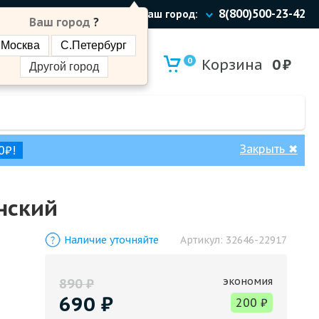
8(800)500-23-42
Ваш город:
Ваш город
?
Москва
С.Петербург
0
Корзина
0
₽
Другой город
Закрыть
✖
0₽!
нский
Наличие уточняйте
Артикул:
32646-22917
экономия
890
₽
690
₽
200
₽