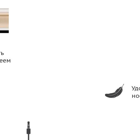
ть
леем
Уд
но