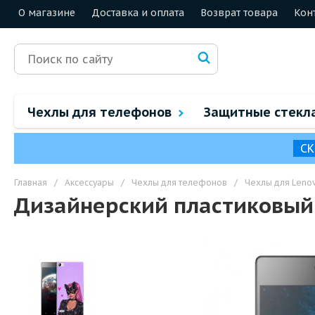
О магазине
Доставка и оплата
Возврат товара
Кон
Чехлы для телефонов
Защитные стекл
СК
Главная
/
Аксессуары
/
Чехлы для телефонов
/
Чехлы для Leno
Дизайнерский пластиковый 