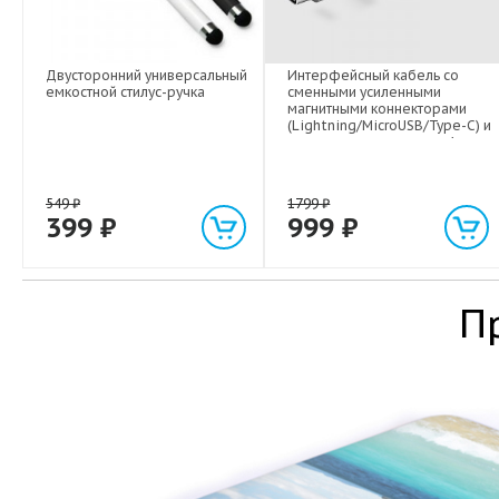
Двусторонний универсальный
Интерфейсный кабель со
емкостной стилус-ручка
сменными усиленными
магнитными коннекторами
(Lightning/MicroUSB/Type-C) и
световым индикатором 1м
549
₽
1799
₽
399
₽
999
₽
П