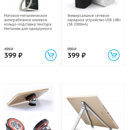
Матовое металлическое
Универсальное сетевое
антиграбежное клеевое
зарядное устройство USB 10Вт
кольцо-подставка текстура
(5В 2000мА)
Металлик для одноручного
управления гаджетом
499
₽
999
₽
399
₽
399
₽