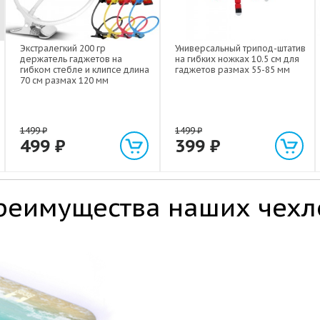
Экстралегкий 200 гр
Универсальный трипод-штатив
держатель гаджетов на
на гибких ножках 10.5 см для
гибком стебле и клипсе длина
гаджетов размах 55-85 мм
70 см размах 120 мм
1499
₽
1499
₽
499
₽
399
₽
реимущества наших чехл