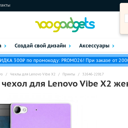
такты
а
Создай свой дизайн
Аксессуары
ИДКА 300₽ по промокоду: PROMO26! При заказе от 200
vo
/
Чехлы для Lenovo Vibe X2
/
Принты
/
32646-22917
чехол для Lenovo Vibe X2 же