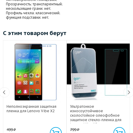
Прозрачность
: транспарентный;
нескользящие грани
: нет;
Профиль чехла
: классический;
функция подставки
: нет;
С этим товаром берут
Неполноэкранная защитная
Ультратонкое
пленка для Lenovo Vibe X2
износоустойчивое
сколостойкое олеофобное
защитное стекло-пленка для
Lenovo Vibe X2
499
₽
799
₽