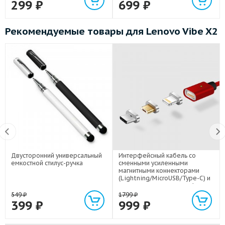
299
₽
699
₽
Рекомендуемые товары для Lenovo Vibe X2
Двусторонний универсальный
Интерфейсный кабель со
емкостной стилус-ручка
сменными усиленными
магнитными коннекторами
(Lightning/MicroUSB/Type-C) и
световым индикатором 1м
549
₽
1799
₽
399
₽
999
₽