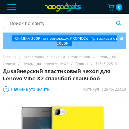
0
✖
СКИДКА 300₽ по промокоду: PROMO26! При заказе от
2000₽!
Главная
/
Аксессуары
/
Чехлы для телефонов
/
Чехлы для
Lenovo
/
Чехлы для Lenovo Vibe X2
/
Принты
/
32646-22319
Дизайнерский пластиковый чехол для
Lenovo Vibe X2 спанчбоб спанч боб
Наличие уточняйте
Артикул:
32646-22319