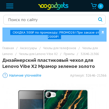
0
✖
СКИДКА 300₽ по промокоду: PROMO26! При заказе от
2000₽!
Главная
/
Аксессуары
/
Чехлы для телефонов
/
Чехлы для
Lenovo
/
Чехлы для Lenovo Vibe X2
/
Принты
/
32646-21366
Дизайнерский пластиковый чехол для
Lenovo Vibe X2 Мрамор зеленое золото
Наличие уточняйте
Артикул:
32646-21366