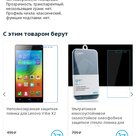
Прозрачность
: транспарентный;
нескользящие грани
: нет;
Профиль чехла
: классический;
функция подставки
: нет;
С этим товаром берут
Неполноэкранная защитная
Ультратонкое
пленка для Lenovo Vibe X2
износоустойчивое
сколостойкое олеофобное
защитное стекло-пленка для
Lenovo Vibe X2
499
₽
799
₽