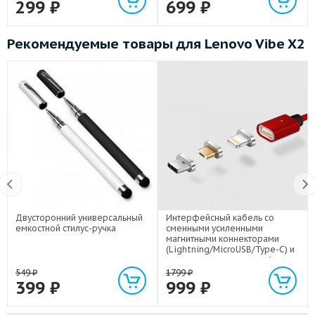
299
₽
699
₽
Рекомендуемые товары для Lenovo Vibe X2
Двусторонний универсальный
Интерфейсный кабель со
емкостной стилус-ручка
сменными усиленными
магнитными коннекторами
(Lightning/MicroUSB/Type-C) и
световым индикатором 1м
549
₽
1799
₽
399
₽
999
₽