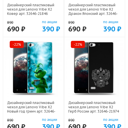
Дизайнерский пластиковый
Дизайнерский пластиковый
чехол для Lenovo Vibe X2
чехол для Lenovo Vibe X2
Ковер арт: 32646-21846
Дракон Японский арт: 32646-
22602
по акции
по акции
890
890
690 ₽
390 ₽
690 ₽
390 ₽
-22%
-22%
Дизайнерский пластиковый
Дизайнерский пластиковый
чехол для Lenovo Vibe X2
чехол для Lenovo Vibe X2
Новый год гринч арт: 32646-
Герб России арт: 32646-21974
22810
по акции
по акции
890
890
690 ₽
390 ₽
690 ₽
390 ₽