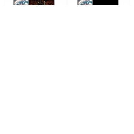
Дизайнерский пластиковый
Дизайнерский пластиковый
чехол для Lenovo Vibe X2
чехол для Lenovo Vibe X2
Batman Бэтмен арт: 22523
IronMan Железный человек
арт: 22578
по акции
по акции
890
890
690 ₽
390 ₽
690 ₽
390 ₽
-22%
-22%