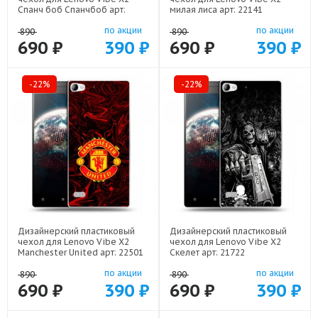
Спанч боб Спанчбоб арт:
милая лиса арт: 22141
22526
по акции
по акции
890
890
690 ₽
390 ₽
690 ₽
390 ₽
-22%
-22%
Дизайнерский пластиковый
Дизайнерский пластиковый
чехол для Lenovo Vibe X2
чехол для Lenovo Vibe X2
Manchester United арт: 22501
Скелет арт: 21722
по акции
по акции
890
890
690 ₽
390 ₽
690 ₽
390 ₽