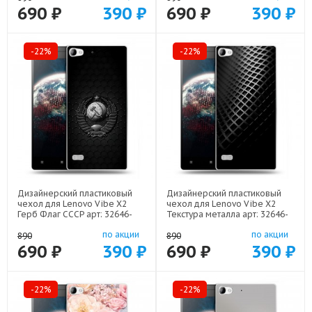
690 ₽
390 ₽
690 ₽
390 ₽
-22%
-22%
Дизайнерский пластиковый
Дизайнерский пластиковый
чехол для Lenovo Vibe X2
чехол для Lenovo Vibe X2
Герб Флаг СССР арт: 32646-
Текстура металла арт: 32646-
22504
21936
по акции
по акции
890
890
690 ₽
390 ₽
690 ₽
390 ₽
-22%
-22%