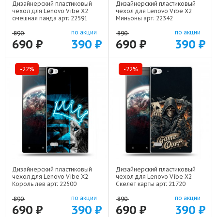
Дизайнерский пластиковый
Дизайнерский пластиковый
чехол для Lenovo Vibe X2
чехол для Lenovo Vibe X2
смешная панда арт: 22591
Миньоны арт: 22342
по акции
по акции
890
890
690 ₽
390 ₽
690 ₽
390 ₽
-22%
-22%
Дизайнерский пластиковый
Дизайнерский пластиковый
чехол для Lenovo Vibe X2
чехол для Lenovo Vibe X2
Король лев арт: 22500
Скелет карты арт: 21720
по акции
по акции
890
890
690 ₽
390 ₽
690 ₽
390 ₽