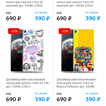
чехол для Lenovo Vibe X2
чехол для Lenovo Vibe X2
женский арт: 32646-22920
женский арт: 32646-22924
по акции
по акции
890
890
690 ₽
390 ₽
690 ₽
390 ₽
-22%
-22%
Дизайнерский пластиковый
Дизайнерский пластиковый
чехол для Lenovo Vibe X2 Y2K
чехол для Lenovo Vibe X2
арт: 32646-22614
Roblox Роблокс арт: 32646-
22613
по акции
по акции
890
890
690 ₽
390 ₽
690 ₽
390 ₽