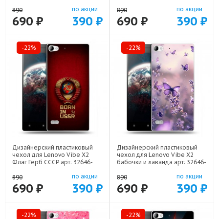
32646-22516
22316
по акции
по акции
890
890
690 ₽
390 ₽
690 ₽
390 ₽
-22%
-22%
Дизайнерский пластиковый
Дизайнерский пластиковый
чехол для Lenovo Vibe X2
чехол для Lenovo Vibe X2
Флаг Герб СССР арт: 32646-
бабочки и лаванда арт: 32646-
22570
22154
по акции
по акции
890
890
690 ₽
390 ₽
690 ₽
390 ₽
-22%
-22%