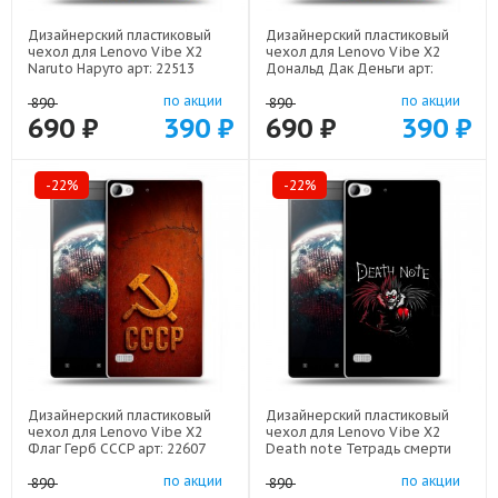
Дизайнерский пластиковый
Дизайнерский пластиковый
чехол для Lenovo Vibe X2
чехол для Lenovo Vibe X2
Naruto Наруто арт: 22513
Дональд Дак Деньги арт:
22137
по акции
по акции
890
890
690 ₽
390 ₽
690 ₽
390 ₽
-22%
-22%
Дизайнерский пластиковый
Дизайнерский пластиковый
чехол для Lenovo Vibe X2
чехол для Lenovo Vibe X2
Флаг Герб СССР арт: 22607
Death note Тетрадь смерти
арт: 22524
по акции
по акции
890
890