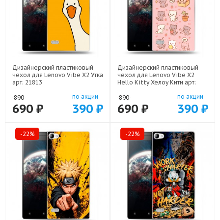
Дизайнерский пластиковый
Дизайнерский пластиковый
чехол для Lenovo Vibe X2 Утка
чехол для Lenovo Vibe X2
арт: 21813
Hello Kitty Хелоу Кити арт:
22252
по акции
по акции
890
890
690 ₽
390 ₽
690 ₽
390 ₽
-22%
-22%