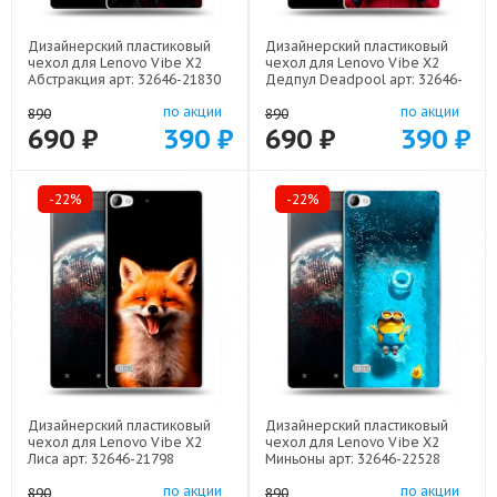
Дизайнерский пластиковый
Дизайнерский пластиковый
чехол для Lenovo Vibe X2
чехол для Lenovo Vibe X2
Абстракция арт: 32646-21830
Дедпул Deadpool арт: 32646-
22559
по акции
по акции
890
890
690 ₽
390 ₽
690 ₽
390 ₽
-22%
-22%
Дизайнерский пластиковый
Дизайнерский пластиковый
чехол для Lenovo Vibe X2
чехол для Lenovo Vibe X2
Лиса арт: 32646-21798
Миньоны арт: 32646-22528
по акции
по акции
890
890