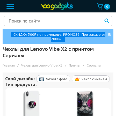
0
✖
СКИДКА 300₽ по промокоду: PROMO26! При заказе от
2000₽!
Чехлы для Lenovo Vibe X2 с принтом
Сериалы
Главная
/
Чехлы для Lenovo Vibe X2
/
Принты
/
Сериалы
Свой дизайн:
Чехол c фото
Чехол c именем
Тип продукта: