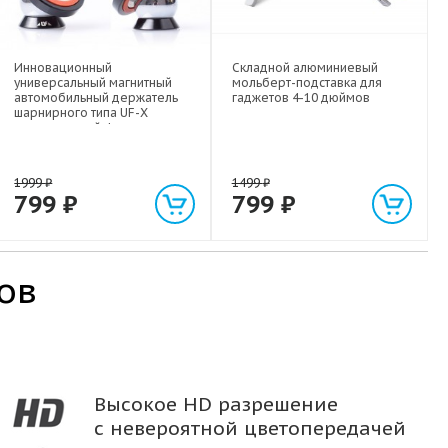
Инновационный
Складной алюминиевый
универсальный магнитный
мольберт-подставка для
автомобильный держатель
гаджетов 4-10 дюймов
шарнирного типа UF-X
экстрасильной фиксации для
любых гаджетов
(смартфонов, планшетов) до 1
кг
1999
₽
1499
₽
799
₽
799
₽
ов
Высокое HD разрешение
с невероятной цветопередачей