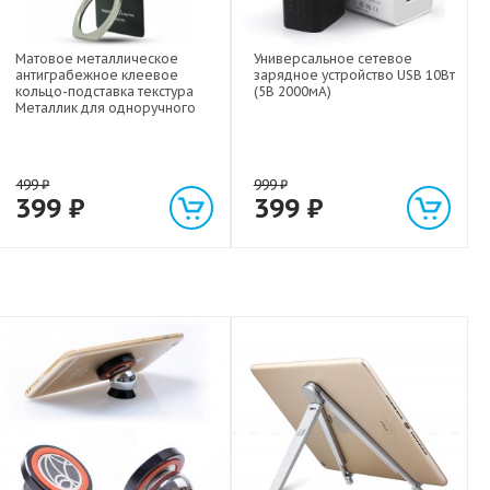
Матовое металлическое
Универсальное сетевое
антиграбежное клеевое
зарядное устройство USB 10Вт
кольцо-подставка текстура
(5В 2000мА)
Металлик для одноручного
управления гаджетом
499
₽
999
₽
399
₽
399
₽