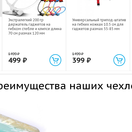
Экстралегкий 200 гр
Универсальный трипод-штатив
держатель гаджетов на
на гибких ножках 10.5 см для
гибком стебле и клипсе длина
гаджетов размах 55-85 мм
70 см размах 120 мм
1499
₽
1499
₽
499
₽
399
₽
реимущества наших чехл