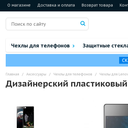
О магазине
Доставка и оплата
Возврат товара
Кон
Чехлы для телефонов
Защитные стекл
СК
Главная
/
Аксессуары
/
Чехлы для телефонов
/
Чехлы для Leno
Дизайнерский пластиковый 