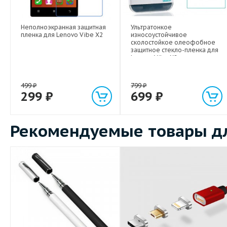
Неполноэкранная защитная
Ультратонкое
пленка для Lenovo Vibe X2
износоустойчивое
сколостойкое олеофобное
защитное стекло-пленка для
Lenovo Vibe X2
499
₽
799
₽
299
₽
699
₽
Рекомендуемые товары дл