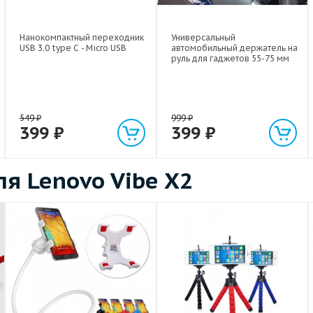
Нанокомпактный переходник
Универсальный
USB 3.0 type C - Micro USB
автомобильный держатель на
руль для гаджетов 55-75 мм
549
₽
999
₽
399
₽
399
₽
я Lenovo Vibe X2