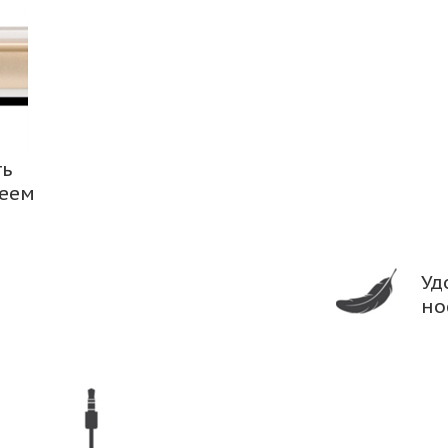
ть
леем
Уд
но