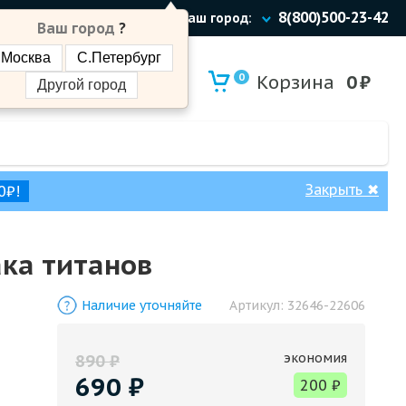
8(800)500-23-42
Ваш город:
Ваш город
?
Москва
С.Петербург
0
Корзина
0
₽
Другой город
Закрыть
✖
0₽!
ака титанов
Наличие уточняйте
Артикул:
32646-22606
экономия
890
₽
690
₽
200
₽