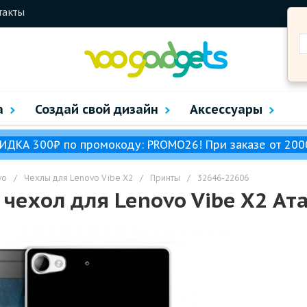
такты
а
Создай свой дизайн
Аксессуары
ИДКА 300₽ по промокоду: PROMO26! При заказе от 200
vo
/
Чехлы для Lenovo Vibe X2
/
Принты
/
32646-22606
чехол для Lenovo Vibe X2 Ат