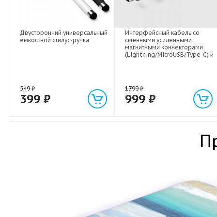
Двусторонний универсальный
Интерфейсный кабель со
емкостной стилус-ручка
сменными усиленными
магнитными коннекторами
(Lightning/MicroUSB/Type-C) и
световым индикатором 1м
549
₽
1799
₽
399
₽
999
₽
П