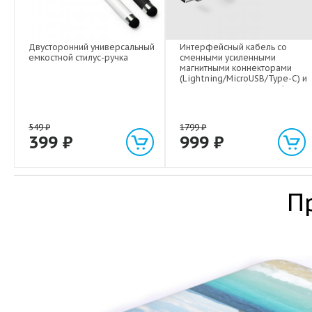
Двусторонний универсальный
Интерфейсный кабель со
емкостной стилус-ручка
сменными усиленными
магнитными коннекторами
(Lightning/MicroUSB/Type-C) и
световым индикатором 1м
549
₽
1799
₽
399
₽
999
₽
П