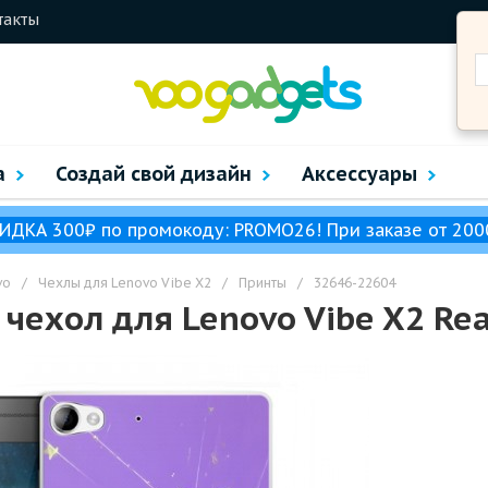
такты
а
Создай свой дизайн
Аксессуары
ИДКА 300₽ по промокоду: PROMO26! При заказе от 200
vo
/
Чехлы для Lenovo Vibe X2
/
Принты
/
32646-22604
чехол для Lenovo Vibe X2 Re