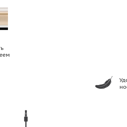
ть
леем
Уд
но