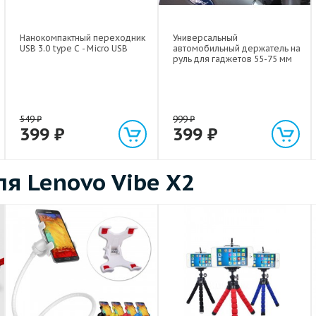
Нанокомпактный переходник
Универсальный
USB 3.0 type C - Micro USB
автомобильный держатель на
руль для гаджетов 55-75 мм
549
₽
999
₽
399
₽
399
₽
я Lenovo Vibe X2