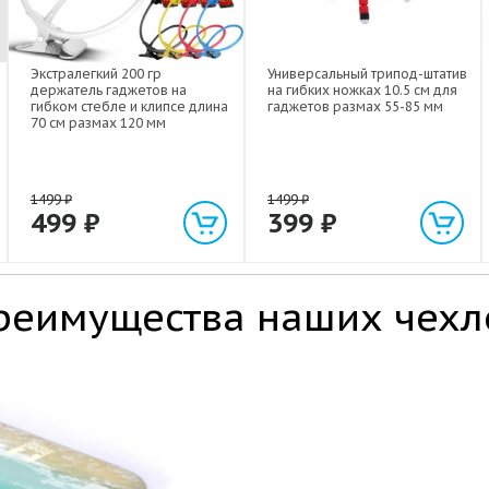
Экстралегкий 200 гр
Универсальный трипод-штатив
держатель гаджетов на
на гибких ножках 10.5 см для
гибком стебле и клипсе длина
гаджетов размах 55-85 мм
70 см размах 120 мм
1499
₽
1499
₽
499
₽
399
₽
реимущества наших чехл