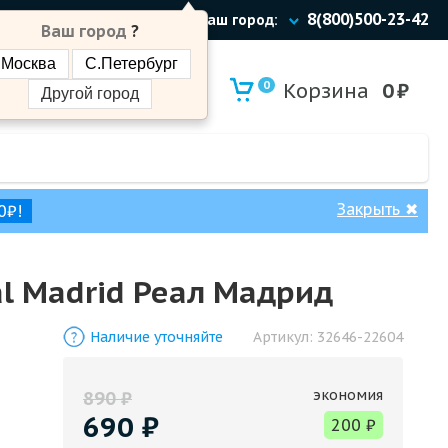
8(800)500-23-42
Ваш город:
Ваш город
?
Москва
С.Петербург
0
Корзина
0
₽
Другой город
Закрыть
✖
0₽!
al Madrid Реал Мадрид
Наличие уточняйте
Артикул:
32646-22604
экономия
890
₽
690
₽
200
₽