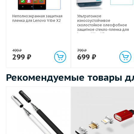
Неполноэкранная защитная
Ультратонкое
пленка для Lenovo Vibe X2
износоустойчивое
сколостойкое олеофобное
защитное стекло-пленка для
Lenovo Vibe X2
499
₽
799
₽
299
₽
699
₽
Рекомендуемые товары дл