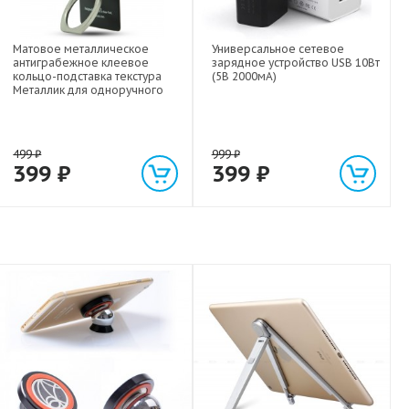
Матовое металлическое
Универсальное сетевое
антиграбежное клеевое
зарядное устройство USB 10Вт
кольцо-подставка текстура
(5В 2000мА)
Металлик для одноручного
управления гаджетом
499
₽
999
₽
399
₽
399
₽