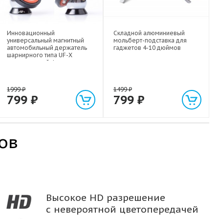
Инновационный
Складной алюминиевый
универсальный магнитный
мольберт-подставка для
автомобильный держатель
гаджетов 4-10 дюймов
шарнирного типа UF-X
экстрасильной фиксации для
любых гаджетов
(смартфонов, планшетов) до 1
кг
1999
₽
1499
₽
799
₽
799
₽
ов
Высокое HD разрешение
с невероятной цветопередачей