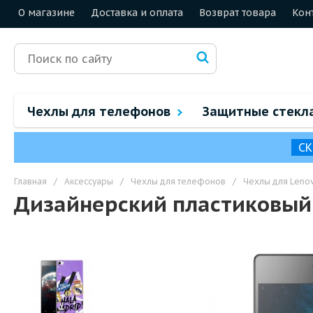
О магазине
Доставка и оплата
Возврат товара
Кон
Чехлы для телефонов
Защитные стекл
СК
Главная
/
Аксессуары
/
Чехлы для телефонов
/
Чехлы для Leno
Дизайнерский пластиковый 