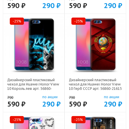
590 ₽
290 ₽
590 ₽
290 ₽
-25%
-25%
Дизайнерский пластиковый
Дизайнерский пластиковый
чехол для Huawei Honor View
чехол для Huawei Honor View
10 Король лев арт: 56860-
10 Герб СССР арт: 56860-21615
22500
по акции
по акции
790
790
590 ₽
290 ₽
590 ₽
290 ₽
-25%
-25%