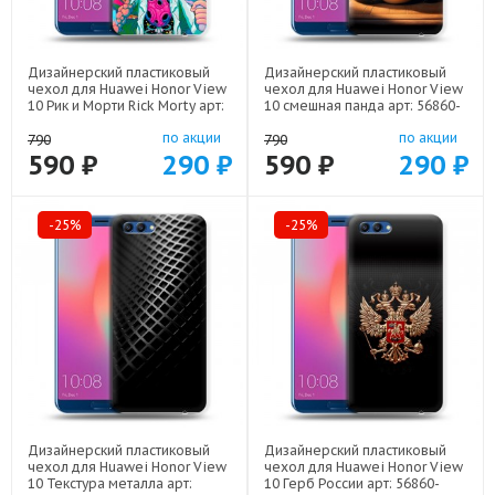
Дизайнерский пластиковый
Дизайнерский пластиковый
чехол для Huawei Honor View
чехол для Huawei Honor View
10 Рик и Морти Rick Morty арт:
10 смешная панда арт: 56860-
56860-22316
22591
по акции
по акции
790
790
590 ₽
290 ₽
590 ₽
290 ₽
-25%
-25%
Дизайнерский пластиковый
Дизайнерский пластиковый
чехол для Huawei Honor View
чехол для Huawei Honor View
10 Текстура металла арт:
10 Герб России арт: 56860-