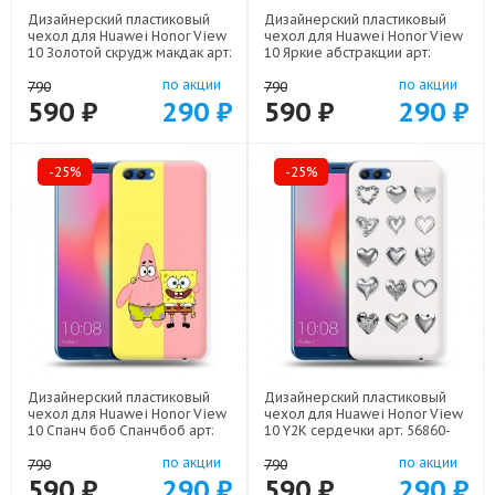
Дизайнерский пластиковый
Дизайнерский пластиковый
чехол для Huawei Honor View
чехол для Huawei Honor View
10 Золотой скрудж макдак арт:
10 Яркие абстракции арт:
56860-21941
56860-21616
по акции
по акции
790
790
590 ₽
290 ₽
590 ₽
290 ₽
-25%
-25%
Дизайнерский пластиковый
Дизайнерский пластиковый
чехол для Huawei Honor View
чехол для Huawei Honor View
10 Спанч боб Спанчбоб арт:
10 Y2K сердечки арт: 56860-
56860-22526
22615
по акции
по акции
790
790
590 ₽
290 ₽
590 ₽
290 ₽