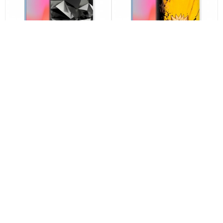
Дизайнерский пластиковый
Дизайнерский пластиковый
чехол для Huawei Honor View
чехол для Huawei Honor View
10 Черные кристаллы арт:
10 Naruto Наруто арт: 22513
21551
по акции
по акции
790
790
590 ₽
290 ₽
590 ₽
290 ₽
-25%
-25%