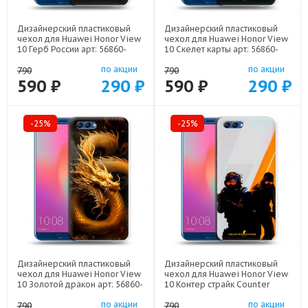
Дизайнерский пластиковый
Дизайнерский пластиковый
чехол для Huawei Honor View
чехол для Huawei Honor View
10 Герб России арт: 56860-
10 Скелет карты арт: 56860-
21974
21720
по акции
по акции
790
790
590 ₽
290 ₽
590 ₽
290 ₽
-25%
-25%
Дизайнерский пластиковый
Дизайнерский пластиковый
чехол для Huawei Honor View
чехол для Huawei Honor View
10 Золотой дракон арт: 56860-
10 Контер страйк Counter
21854
strike арт: 56860-22285
по акции
по акции
790
790