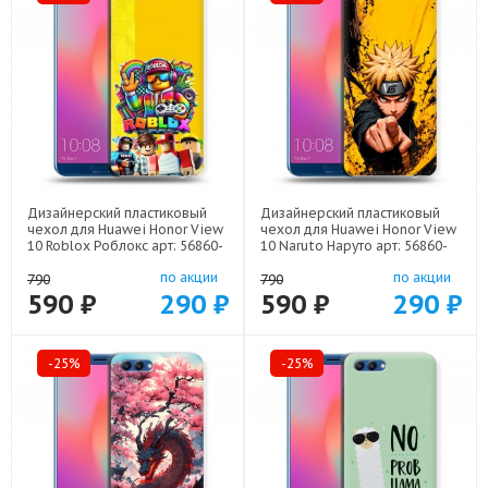
Дизайнерский пластиковый
Дизайнерский пластиковый
чехол для Huawei Honor View
чехол для Huawei Honor View
10 Roblox Роблокс арт: 56860-
10 Naruto Наруто арт: 56860-
22613
22513
по акции
по акции
790
790
590 ₽
290 ₽
590 ₽
290 ₽
-25%
-25%