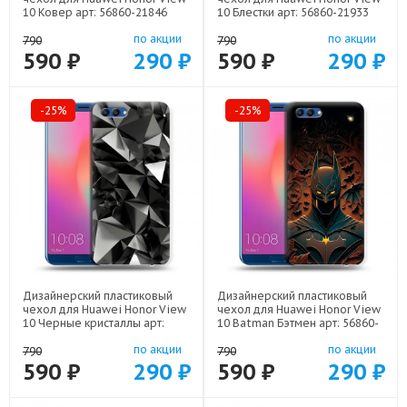
10 Ковер арт: 56860-21846
10 Блестки арт: 56860-21933
по акции
по акции
790
790
590 ₽
290 ₽
590 ₽
290 ₽
-25%
-25%
Дизайнерский пластиковый
Дизайнерский пластиковый
чехол для Huawei Honor View
чехол для Huawei Honor View
10 Черные кристаллы арт:
10 Batman Бэтмен арт: 56860-
56860-21551
22523
по акции
по акции
790
790
590 ₽
290 ₽
590 ₽
290 ₽