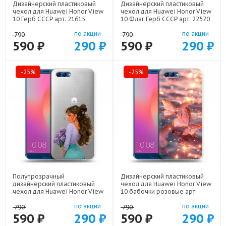
Дизайнерский пластиковый
Дизайнерский пластиковый
чехол для Huawei Honor View
чехол для Huawei Honor View
10 Герб СССР арт: 21615
10 Флаг Герб СССР арт: 22570
по акции
по акции
790
790
590 ₽
290 ₽
590 ₽
290 ₽
-25%
-25%
Полупрозрачный
Дизайнерский пластиковый
дизайнерский пластиковый
чехол для Huawei Honor View
чехол для Huawei Honor View
10 бабочки розовые арт:
10 девушка цветы арт: 22547
22295
по акции
по акции
790
790
590 ₽
290 ₽
590 ₽
290 ₽