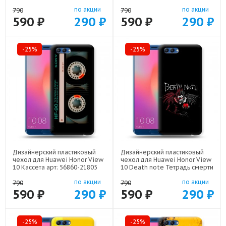
56860-21936
21607
по акции
по акции
790
790
590 ₽
290 ₽
590 ₽
290 ₽
-25%
-25%
Дизайнерский пластиковый
Дизайнерский пластиковый
чехол для Huawei Honor View
чехол для Huawei Honor View
10 Кассета арт: 56860-21805
10 Death note Тетрадь смерти
арт: 56860-22524
по акции
по акции
790
790
590 ₽
290 ₽
590 ₽
290 ₽
-25%
-25%