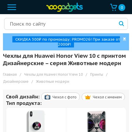
0
✖
СКИДКА 300₽ по промокоду: PROMO26! При заказе от
2000₽!
Чехлы для Huawei Honor View 10 с принтом
Дизайнерские – cерия Животные модерн
Главная
/
Чехлы для Huawei Honor View 10
/
Принты
/
Дизайнерские
/
Животные модерн
Свой дизайн:
Чехол c фото
Чехол c именем
Тип продукта: