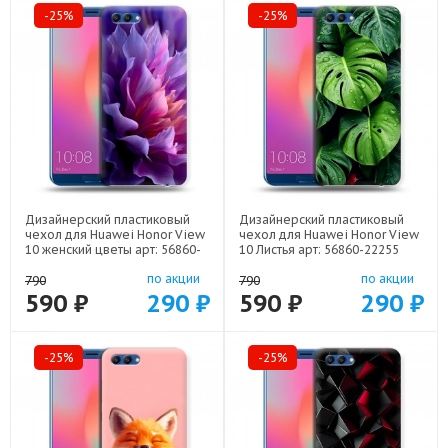
-25%
-25%
Дизайнерский пластиковый
Дизайнерский пластиковый
чехол для Huawei Honor View
чехол для Huawei Honor View
10 женский цветы арт: 56860-
10 Листья арт: 56860-22255
22373
по акции
по акции
790
790
590 ₽
290 ₽
590 ₽
290 ₽
-25%
-25%