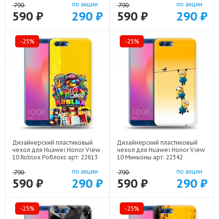
по акции
по акции
790
790
590 ₽
290 ₽
590 ₽
290 ₽
-25%
-25%
Дизайнерский пластиковый
Дизайнерский пластиковый
чехол для Huawei Honor View
чехол для Huawei Honor View
10 Roblox Роблокс арт: 22613
10 Миньоны арт: 22342
по акции
по акции
790
790
590 ₽
290 ₽
590 ₽
290 ₽
-25%
-25%