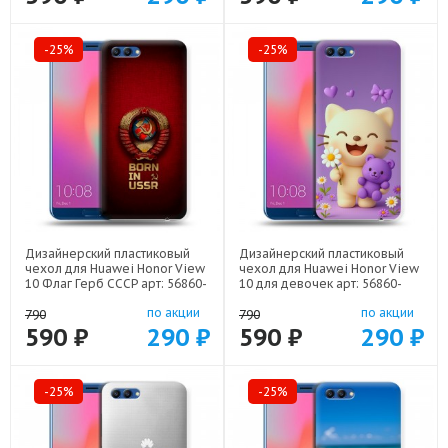
-25%
-25%
Дизайнерский пластиковый
Дизайнерский пластиковый
чехол для Huawei Honor View
чехол для Huawei Honor View
10 Флаг Герб СССР арт: 56860-
10 для девочек арт: 56860-
22570
22376
по акции
по акции
790
790
590 ₽
290 ₽
590 ₽
290 ₽
-25%
-25%