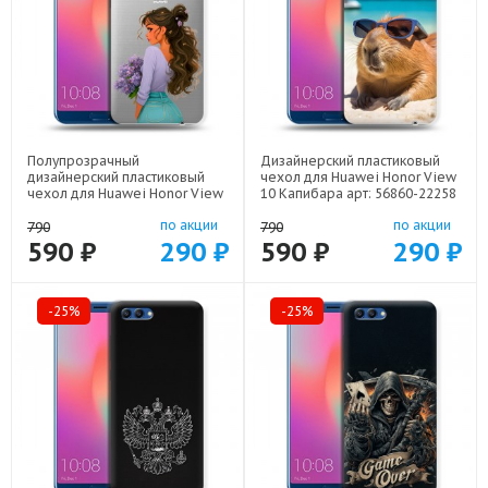
Полупрозрачный
Дизайнерский пластиковый
дизайнерский пластиковый
чехол для Huawei Honor View
чехол для Huawei Honor View
10 Капибара арт: 56860-22258
10 девушка цветы арт: 56860-
по акции
по акции
22547
790
790
590 ₽
290 ₽
590 ₽
290 ₽
-25%
-25%