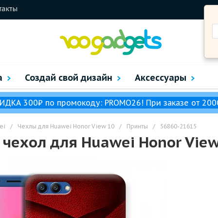
такты
а
Создай свой дизайн
Аксессуары
ИДКА 300₽ по промокоду: PROMO26! При заказе от 200
ei
/
Чехлы для Huawei Honor View 10
/
Принты
/
56860-21615
чехол для Huawei Honor View