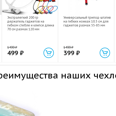
Экстралегкий 200 гр
Универсальный трипод-штатив
держатель гаджетов на
на гибких ножках 10.5 см для
гибком стебле и клипсе длина
гаджетов размах 55-85 мм
70 см размах 120 мм
1499
₽
1499
₽
499
₽
399
₽
реимущества наших чехл