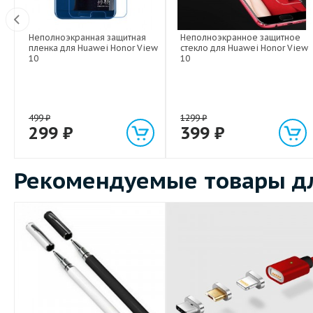
Неполноэкранная защитная
Неполноэкранное защитное
Вт
пленка для Huawei Honor View
стекло для Huawei Honor View
10
10
499
₽
1299
₽
299
₽
399
₽
Рекомендуемые товары дл