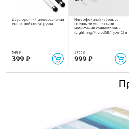
Двусторонний универсальный
Интерфейсный кабель со
емкостной стилус-ручка
сменными усиленными
магнитными коннекторами
(Lightning/MicroUSB/Type-C) и
световым индикатором 1м
549
₽
1799
₽
399
₽
999
₽
П