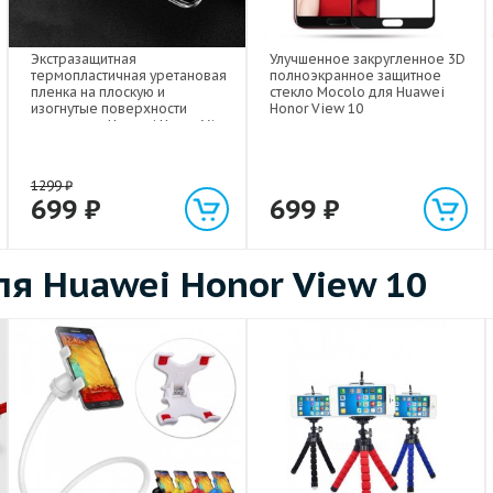
Экстразащитная
Улучшенное закругленное 3D
термопластичная уретановая
полноэкранное защитное
пленка на плоскую и
стекло Mocolo для Huawei
изогнутые поверхности
Honor View 10
экрана для Huawei Honor View
10
1299
₽
699
₽
699
₽
я Huawei Honor View 10