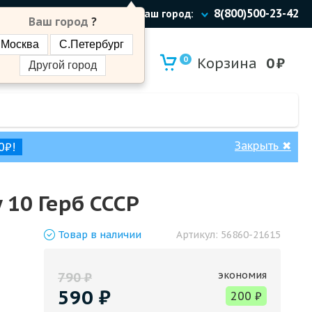
8(800)500-23-42
Ваш город:
Ваш город
?
Москва
С.Петербург
0
Корзина
0
₽
Другой город
Закрыть
✖
0₽!
 10 Герб СССР
Товар
в наличии
Артикул:
56860-21615
экономия
790
₽
590
₽
200
₽