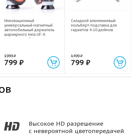
Инновационный
Складной алюминиевый
универсальный магнитный
мольберт-подставка для
автомобильный держатель
гаджетов 4-10 дюймов
шарнирного типа UF-X
экстрасильной фиксации для
любых гаджетов
(смартфонов, планшетов) до 1
кг
1999
₽
1499
₽
799
₽
799
₽
ов
Высокое HD разрешение
с невероятной цветопередачей