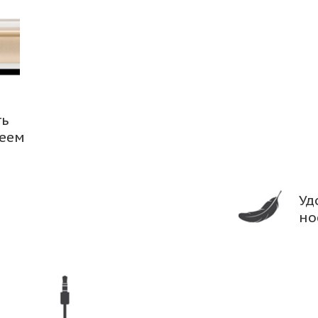
ть
леем
Уд
но