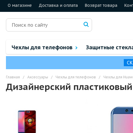
О магазине
Доставка и оплата
Возврат товара
Кон
Чехлы для телефонов
Защитные стекл
СК
Главная
/
Аксессуары
/
Чехлы для телефонов
/
Чехлы для Huaw
Дизайнерский пластиковый 