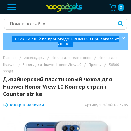
0
✖
СКИДКА 300₽ по промокоду: PROMO26! При заказе от
2000₽!
Главная
/
Аксессуары
/
Чехлы для телефонов
/
Чехлы для
Huawei
/
Чехлы для Huawei Honor View 10
/
Принты
/
56860-
22285
Дизайнерский пластиковый чехол для
Huawei Honor View 10 Контер страйк
Counter strike
Товар
в наличии
Артикул:
56860-22285