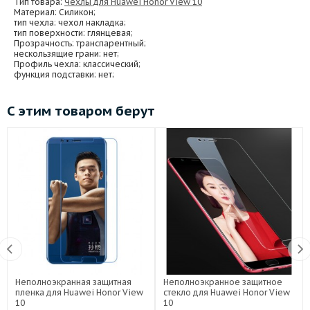
Тип товара:
Чехлы для Huawei Honor View 10
Материал
: Силикон;
тип чехла
: чехол накладка;
тип поверхности
: глянцевая;
Прозрачность
: транспарентный;
нескользящие грани
: нет;
Профиль чехла
: классический;
функция подставки
: нет;
С этим товаром берут
Неполноэкранная защитная
Неполноэкранное защитное
пленка для Huawei Honor View
стекло для Huawei Honor View
10
10