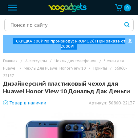
0
✖
СКИДКА 300₽ по промокоду: PROMO26! При заказе от
2000₽!
Главная
/
Аксессуары
/
Чехлы для телефонов
/
Чехлы для
Huawei
/
Чехлы для Huawei Honor View 10
/
Принты
/
56860-
22137
Дизайнерский пластиковый чехол для
Huawei Honor View 10 Дональд Дак Деньги
Товар
в наличии
Артикул:
56860-22137