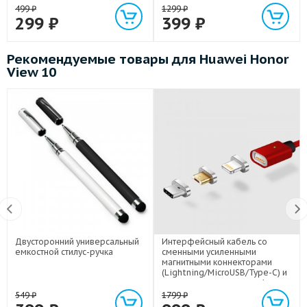
499
₽
1299
₽
299
₽
399
₽
Рекомендуемые товары для Huawei Honor
View 10
Двусторонний универсальный
Интерфейсный кабель со
емкостной стилус-ручка
сменными усиленными
магнитными коннекторами
(Lightning/MicroUSB/Type-C) и
световым индикатором 1м
549
₽
1799
₽