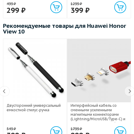
499
₽
1299
₽
299
₽
399
₽
Рекомендуемые товары для Huawei Honor
View 10
Двусторонний универсальный
Интерфейсный кабель со
емкостной стилус-ручка
сменными усиленными
магнитными коннекторами
(Lightning/MicroUSB/Type-C) и
световым индикатором 1м
549
₽
1799
₽