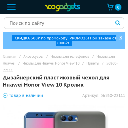
0
✖
СКИДКА 300₽ по промокоду: PROMO26! При заказе от
2000₽!
Главная
/
Аксессуары
/
Чехлы для телефонов
/
Чехлы для
Huawei
/
Чехлы для Huawei Honor View 10
/
Принты
/
56860-
22111
Дизайнерский пластиковый чехол для
Huawei Honor View 10 Кролик
Товар
в наличии
Артикул:
56860-22111