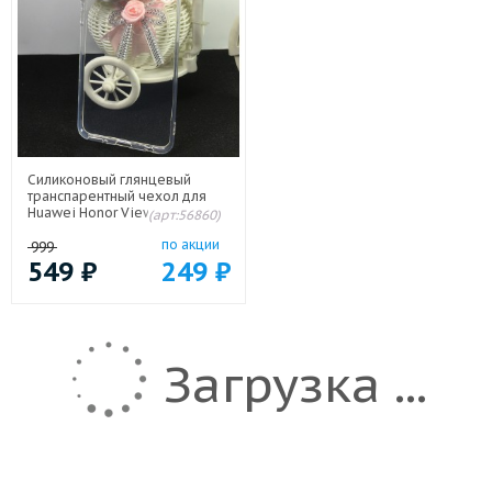
Силиконовый глянцевый
транспарентный чехол для
Huawei Honor View 10
(арт:56860)
по акции
999
549
₽
249
₽
Загрузка ...