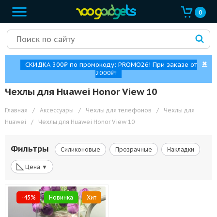
0
✖
СКИДКА 300₽ по промокоду: PROMO26! При заказе от
2000₽!
Чехлы для Huawei Honor View 10
Главная
/
Аксессуары
/
Чехлы для телефонов
/
Чехлы для
Huawei
/
Чехлы для Huawei Honor View 10
Фильтры
Силиконовые
Прозрачные
Накладки
◺
Цена ▼
-45%
Новинка
Хит