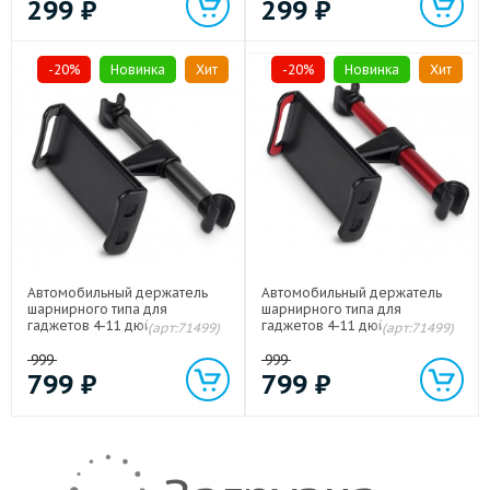
299
₽
299
₽
-20%
Новинка
Хит
-20%
Новинка
Хит
Автомобильный держатель
Автомобильный держатель
шарнирного типа для
шарнирного типа для
гаджетов 4-11 дюймов на
гаджетов 4-11 дюймов на
(арт:71499)
(арт:71499)
стойки подголовника Черный
стойки подголовника Красный
999
999
799
₽
799
₽