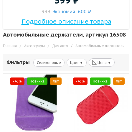
399
₽
999
Экономия: 600
₽
Подробное описание товара
Автомобильные держатели, артикул 16508
Главная
/
Аксессуары
/
Для авто
/
Автомобильные держатели
◺
Фильтры
Силиконовые
Цвет ▼
Цена ▼
-45%
Новинка
Хит
-45%
Новинка
Хит