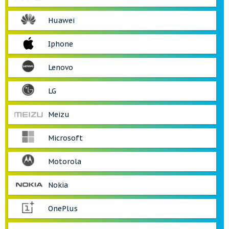
Huawei
Iphone
Lenovo
LG
Meizu
Microsoft
Motorola
Nokia
OnePlus