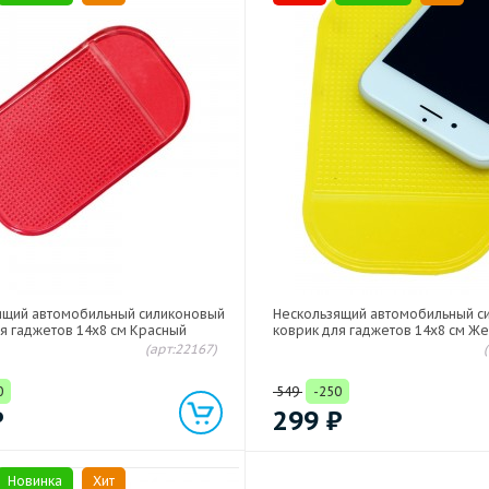
ящий автомобильный силиконовый
Нескользящий автомобильный с
я гаджетов 14х8 см Красный
коврик для гаджетов 14х8 см Ж
(арт:22167)
0
549
-250
₽
299
₽
Новинка
Хит