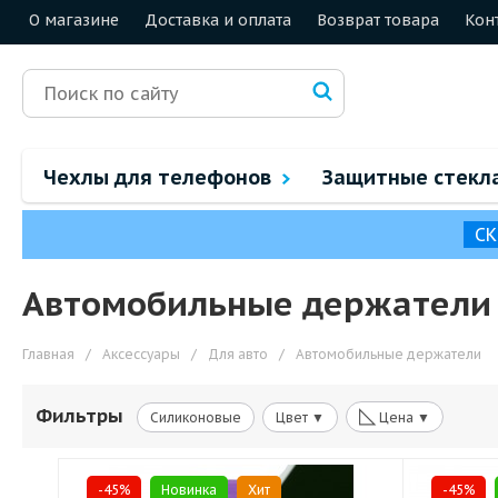
О магазине
Доставка и оплата
Возврат товара
Кон
Чехлы для телефонов
Защитные стекл
СК
Автомобильные держатели
Главная
/
Аксессуары
/
Для авто
/
Автомобильные держатели
◺
Фильтры
Силиконовые
Цвет ▼
Цена ▼
-45%
Новинка
Хит
-45%