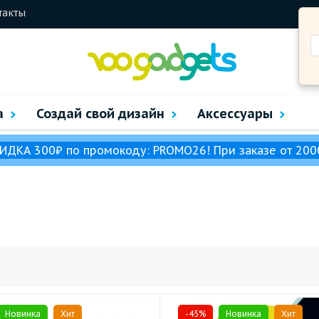
такты
а
Создай свой дизайн
Аксессуары
ИДКА 300₽ по промокоду: PROMO26! При заказе от 200
Новинка
Хит
-45%
Новинка
Хит