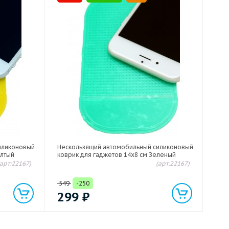
иликоновый
Нескользящий автомобильный силиконовый
елтый
коврик для гаджетов 14х8 см Зеленый
(арт:22167)
(арт:22167)
549
-250
299
₽