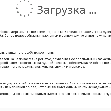
Загрузка ...
ность держать их в поле зрения, даже когда человек находится за рул
 Наиболее целесообразным вариантом в данном случае станет покупка а
щие виды по способу их крепления:
делей. Защелкивается на решетке, обхватывая ее подвижными «лапками»
борной панели с помощью вакуумной присоски, обеспечивая удобство поль
товленного из резины, силикона или других материалов.
ых держателей различного типа крепления. В каталоге данные аксессуа
ели на магнитной основе, которые являются одними из самых надежных н
етов», нужно воспользоваться «Корзиной» или позвонить по контактному 