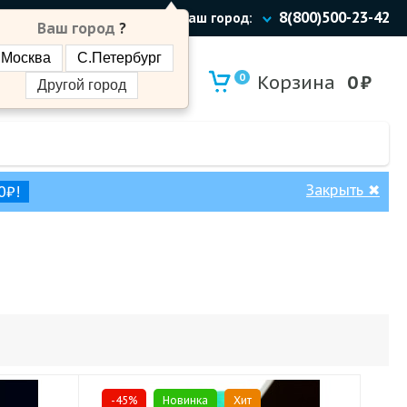
8(800)500-23-42
Ваш город:
Ваш город
?
Москва
С.Петербург
0
Корзина
0
₽
Другой город
Закрыть
✖
0₽!
-45%
Новинка
Хит