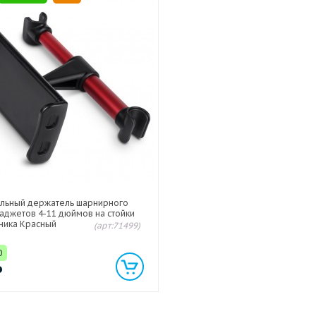
льный держатель шарнирного
гаджетов 4-11 дюймов на стойки
ника Красный
(арт:71499)
0
₽