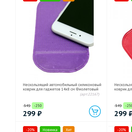
Нескользящий автомобильный силиконовый
Нескольз
коврик для гаджетов 14х8 см Фиолетовый
коврик дл
(арт:22167)
549
-250
549
-25
299
₽
299
-20%
Новинка
Хит
-20%