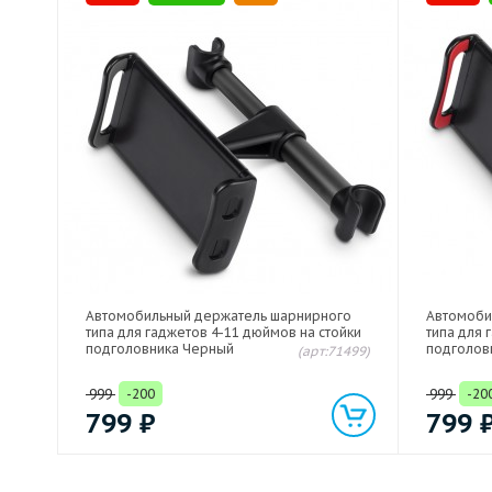
Автомобильный держатель шарнирного
Автомоби
типа для гаджетов 4-11 дюймов на стойки
типа для 
подголовника Черный
подголов
(арт:71499)
999
-200
999
-20
799
₽
799