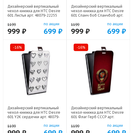
Дизайнерский вертикальный
Дизайнерский вертикальный
чехол-книжка для HTC Desire
чехол-книжка для HTC Desire
601 Листья арт: 48079-22255
601 Спанч боб Спанчбоб арт:
48079-22526
по акции
по акции
1199
1199
999 ₽
699 ₽
999 ₽
699 ₽
-16%
-16%
Дизайнерский вертикальный
Дизайнерский вертикальный
чехол-книжка для HTC Desire
чехол-книжка для HTC Desire
601 Y2K сердечки арт: 48079-
601 Флаг Герб СССР арт:
22615
48079-22570
по акции
по акции
1199
1199
999 ₽
699 ₽
999 ₽
699 ₽