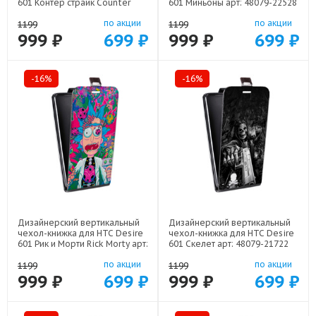
601 Контер страйк Counter
601 Миньоны арт: 48079-22528
strike арт: 48079-22285
по акции
по акции
1199
1199
999 ₽
699 ₽
999 ₽
699 ₽
-16%
-16%
Дизайнерский вертикальный
Дизайнерский вертикальный
чехол-книжка для HTC Desire
чехол-книжка для HTC Desire
601 Рик и Морти Rick Morty арт:
601 Скелет арт: 48079-21722
48079-22316
по акции
по акции
1199
1199
999 ₽
699 ₽
999 ₽
699 ₽