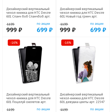
Дизайнерский вертикальный
Дизайнерский вертикальный
чехол-книжка для HTC Desire
чехол-книжка для HTC Desire
601 Спанч боб Спанчбоб арт:
601 Новый год гринч арт:
22526
22810
по акции
по акции
1199
1199
999 ₽
699 ₽
999 ₽
699 ₽
-16%
-16%
Дизайнерский вертикальный
Дизайнерский вертикальный
чехол-книжка для HTC Desire
чехол-книжка для HTC Desire
601 Поцелуй скелетов арт:
601 девушка цветы арт: 22547
21928
по акции
по акции
1199
1199