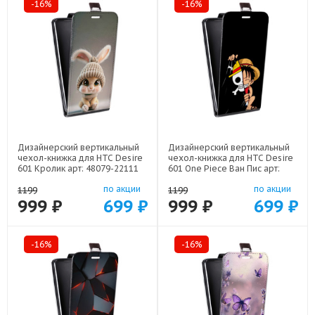
-16%
-16%
Дизайнерский вертикальный
Дизайнерский вертикальный
чехол-книжка для HTC Desire
чехол-книжка для HTC Desire
601 Кролик арт: 48079-22111
601 One Piece Ван Пис арт:
48079-22506
по акции
по акции
1199
1199
999 ₽
699 ₽
999 ₽
699 ₽
-16%
-16%