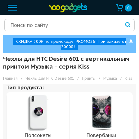
0
✖
СКИДКА 300₽ по промокоду: PROMO26! При заказе от
2000₽!
Чехлы для HTC Desire 601 с вертикальным
принтом Музыка – cерия Kiss
Главная
/
Чехлы для HTC Desire 601
/
Принты
/
Музыка
/
Kiss
Тип продукта:
Попсокеты
Повербанки