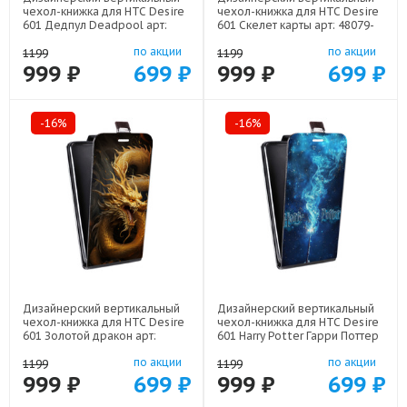
чехол-книжка для HTC Desire
чехол-книжка для HTC Desire
601 Дедпул Deadpool арт:
601 Скелет карты арт: 48079-
48079-22559
21720
по акции
по акции
1199
1199
999 ₽
699 ₽
999 ₽
699 ₽
-16%
-16%
Дизайнерский вертикальный
Дизайнерский вертикальный
чехол-книжка для HTC Desire
чехол-книжка для HTC Desire
601 Золотой дракон арт:
601 Harry Potter Гарри Поттер
48079-21854
арт: 48079-22516
по акции
по акции
1199
1199
999 ₽
699 ₽
999 ₽
699 ₽