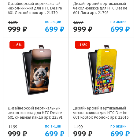
Дизайнерский вертикальный
Дизайнерский вертикальный
чехол-книжка для HTC Desire
чехол-книжка для HTC Desire
601 Лесной волк арт: 21539
601 Лиса арт: 21798
по акции
по акции
1199
1199
999 ₽
699 ₽
999 ₽
699 ₽
-16%
-16%
Дизайнерский вертикальный
Дизайнерский вертикальный
чехол-книжка для HTC Desire
чехол-книжка для HTC Desire
601 смешная панда арт: 22591
601 Roblox Роблокс арт: 22613
по акции
по акции
1199
1199
999 ₽
699 ₽
999 ₽
699 ₽