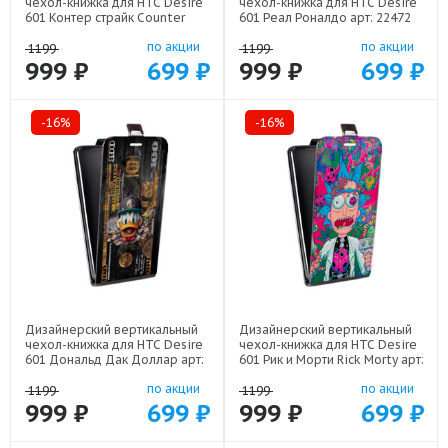
чехол-книжка для HTC Desire
чехол-книжка для HTC Desire
601 Контер страйк Counter
601 Реал Роналдо арт: 22472
strike арт: 22285
по акции
по акции
1199
1199
999 ₽
699 ₽
999 ₽
699 ₽
-16%
-16%
Дизайнерский вертикальный
Дизайнерский вертикальный
чехол-книжка для HTC Desire
чехол-книжка для HTC Desire
601 Дональд Дак Доллар арт:
601 Рик и Морти Rick Morty арт:
22603
22316
по акции
по акции
1199
1199
999 ₽
699 ₽
999 ₽
699 ₽