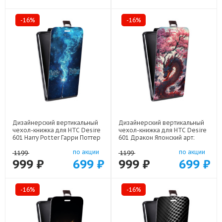
-16%
-16%
Дизайнерский вертикальный
Дизайнерский вертикальный
чехол-книжка для HTC Desire
чехол-книжка для HTC Desire
601 Harry Potter Гарри Поттер
601 Дракон Японский арт:
арт: 22516
22602
по акции
по акции
1199
1199
999 ₽
699 ₽
999 ₽
699 ₽
-16%
-16%