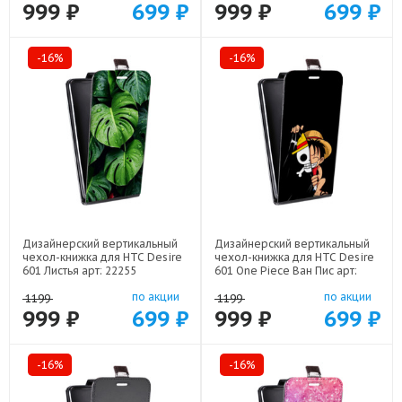
999 ₽
699 ₽
999 ₽
699 ₽
-16%
-16%
Дизайнерский вертикальный
Дизайнерский вертикальный
чехол-книжка для HTC Desire
чехол-книжка для HTC Desire
601 Листья арт: 22255
601 One Piece Ван Пис арт:
22506
по акции
по акции
1199
1199
999 ₽
699 ₽
999 ₽
699 ₽
-16%
-16%