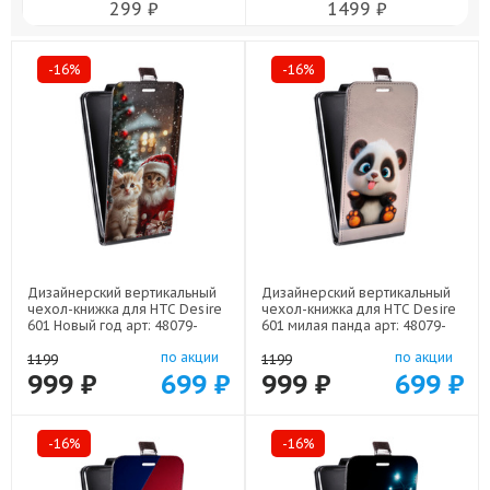
299 ₽
1499 ₽
-16%
-16%
Дизайнерский вертикальный
Дизайнерский вертикальный
чехол-книжка для HTC Desire
чехол-книжка для HTC Desire
601 Новый год арт: 48079-
601 милая панда арт: 48079-
22824
22560
по акции
по акции
1199
1199
999 ₽
699 ₽
999 ₽
699 ₽
-16%
-16%