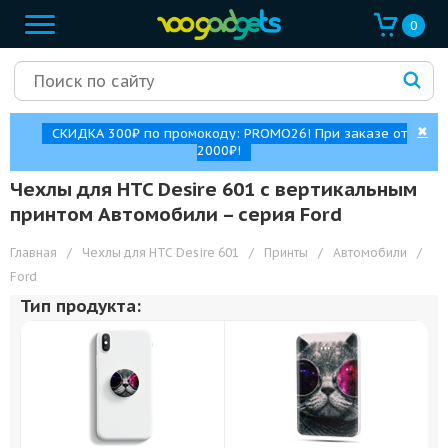
0
✖
СКИДКА 300₽ по промокоду: PROMO26! При заказе от
2000₽!
Чехлы для HTC Desire 601 с вертикальным
принтом Автомобили – cерия Ford
Главная
/
Чехлы для HTC Desire 601
/
Принты
/
Автомобили
/
Ford
Тип продукта: