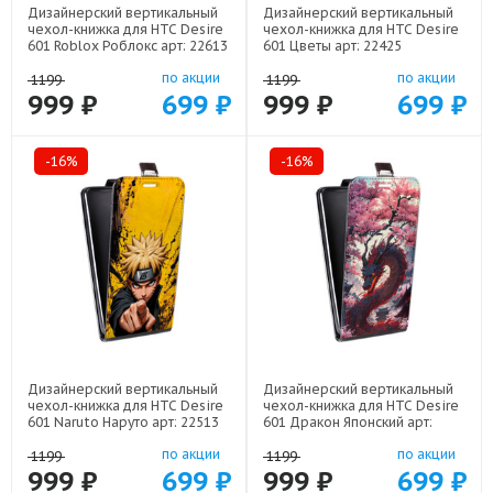
Дизайнерский вертикальный
Дизайнерский вертикальный
чехол-книжка для HTC Desire
чехол-книжка для HTC Desire
601 Roblox Роблокс арт: 22613
601 Цветы арт: 22425
по акции
по акции
1199
1199
999 ₽
699 ₽
999 ₽
699 ₽
-16%
-16%
Дизайнерский вертикальный
Дизайнерский вертикальный
чехол-книжка для HTC Desire
чехол-книжка для HTC Desire
601 Naruto Наруто арт: 22513
601 Дракон Японский арт:
22602
по акции
по акции
1199
1199
999 ₽
699 ₽
999 ₽
699 ₽