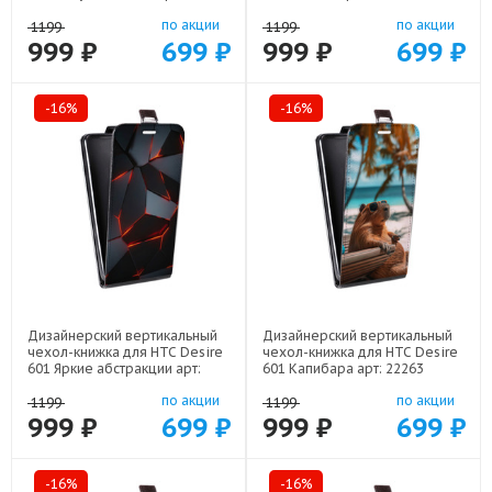
по акции
по акции
1199
1199
999 ₽
699 ₽
999 ₽
699 ₽
-16%
-16%
Дизайнерский вертикальный
Дизайнерский вертикальный
чехол-книжка для HTC Desire
чехол-книжка для HTC Desire
601 Яркие абстракции арт:
601 Капибара арт: 22263
21616
по акции
по акции
1199
1199
999 ₽
699 ₽
999 ₽
699 ₽
-16%
-16%