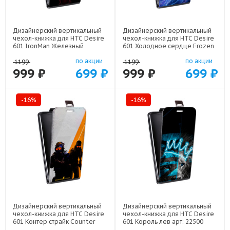
Дизайнерский вертикальный
Дизайнерский вертикальный
чехол-книжка для HTC Desire
чехол-книжка для HTC Desire
601 IronMan Железный
601 Холодное сердце Frozen
человек арт: 22578
арт: 22522
по акции
по акции
1199
1199
999 ₽
699 ₽
999 ₽
699 ₽
-16%
-16%
Дизайнерский вертикальный
Дизайнерский вертикальный
чехол-книжка для HTC Desire
чехол-книжка для HTC Desire
601 Контер страйк Counter
601 Король лев арт: 22500
strike арт: 22285