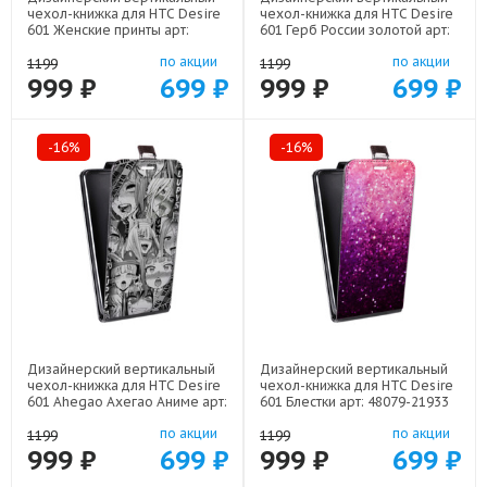
чехол-книжка для HTC Desire
чехол-книжка для HTC Desire
601 Женские принты арт:
601 Герб России золотой арт:
48079-21685
48079-21817
по акции
по акции
1199
1199
999 ₽
699 ₽
999 ₽
699 ₽
-16%
-16%
Дизайнерский вертикальный
Дизайнерский вертикальный
чехол-книжка для HTC Desire
чехол-книжка для HTC Desire
601 Ahegao Ахегао Аниме арт:
601 Блестки арт: 48079-21933
48079-22519
по акции
по акции
1199
1199
999 ₽
699 ₽
999 ₽
699 ₽