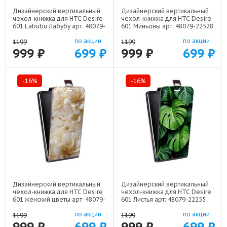
Дизайнерский вертикальный
Дизайнерский вертикальный
чехол-книжка для HTC Desire
чехол-книжка для HTC Desire
601 Labubu Лабубу арт: 48079-
601 Миньоны арт: 48079-22528
22595
по акции
по акции
1199
1199
999 ₽
699 ₽
999 ₽
699 ₽
-16%
-16%
Дизайнерский вертикальный
Дизайнерский вертикальный
чехол-книжка для HTC Desire
чехол-книжка для HTC Desire
601 женский цветы арт: 48079-
601 Листья арт: 48079-22255
22373
по акции
по акции
1199
1199
999 ₽
699 ₽
999 ₽
699 ₽