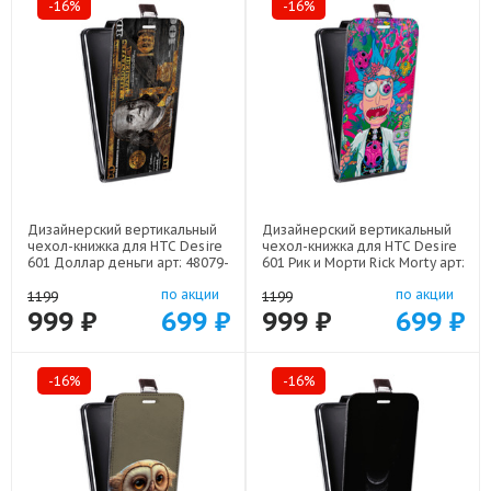
-16%
-16%
Дизайнерский вертикальный
Дизайнерский вертикальный
чехол-книжка для HTC Desire
чехол-книжка для HTC Desire
601 Доллар деньги арт: 48079-
601 Рик и Морти Rick Morty арт:
22562
48079-22316
по акции
по акции
1199
1199
999 ₽
699 ₽
999 ₽
699 ₽
-16%
-16%