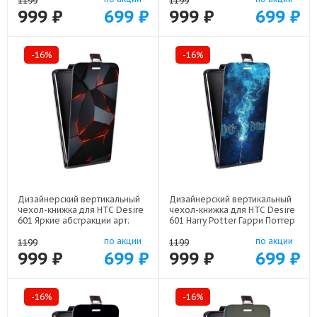
1199
1199
999 ₽
699 ₽
999 ₽
699 ₽
-16%
-16%
Дизайнерский вертикальный
Дизайнерский вертикальный
чехол-книжка для HTC Desire
чехол-книжка для HTC Desire
601 Яркие абстракции арт:
601 Harry Potter Гарри Поттер
48079-21616
арт: 48079-22516
по акции
по акции
1199
1199
999 ₽
699 ₽
999 ₽
699 ₽
-16%
-16%