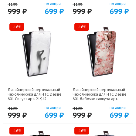
по акции
по акции
1199
1199
999 ₽
699 ₽
999 ₽
699 ₽
-16%
-16%
Дизайнерский вертикальный
Дизайнерский вертикальный
чехол-книжка для HTC Desire
чехол-книжка для HTC Desire
601 Силуэт арт: 21942
601 бабочки саккура арт:
22171
по акции
по акции
1199
1199
999 ₽
699 ₽
999 ₽
699 ₽
-16%
-16%