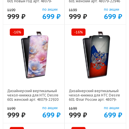
601 Новый год арт: 48079-
601 женский арт: 48079-22946
22832
по акции
по акции
1199
1199
999 ₽
699 ₽
999 ₽
699 ₽
-16%
-16%
Дизайнерский вертикальный
Дизайнерский вертикальный
чехол-книжка для HTC Desire
чехол-книжка для HTC Desire
601 женский арт: 48079-22920
601 Флаг России арт: 48079-
22530
по акции
по акции
1199
1199
999 ₽
699 ₽
999 ₽
699 ₽