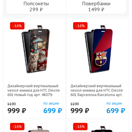
Попсокеты
Повербанки
299 ₽
1499 ₽
-16%
-16%
Дизайнерский вертикальный
Дизайнерский вертикальный
чехол-книжка для HTC Desire
чехол-книжка для HTC Desire
601 Новый год арт: 48079-
601 Барселона Barcelona арт:
22824
48079-22332
по акции
по акции
1199
1199
999 ₽
699 ₽
999 ₽
699 ₽
-16%
-16%