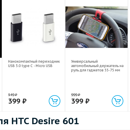
Нанокомпактный переходник
Универсальный
USB 3.0 type C - Micro USB
автомобильный держатель на
руль для гаджетов 55-75 мм
549
₽
999
₽
399
₽
399
₽
я HTC Desire 601