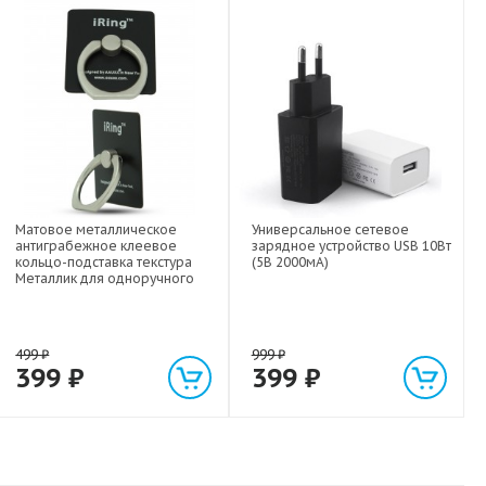
Матовое металлическое
Универсальное сетевое
антиграбежное клеевое
зарядное устройство USB 10Вт
кольцо-подставка текстура
(5В 2000мА)
Металлик для одноручного
управления гаджетом
499
₽
999
₽
399
₽
399
₽