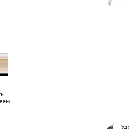
ть
леем
Уд