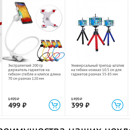
Экстралегкий 200 гр
Универсальный трипод-штатив
держатель гаджетов на
на гибких ножках 10.5 см для
гибком стебле и клипсе длина
гаджетов размах 55-85 мм
70 см размах 120 мм
1499
₽
1499
₽
499
₽
399
₽