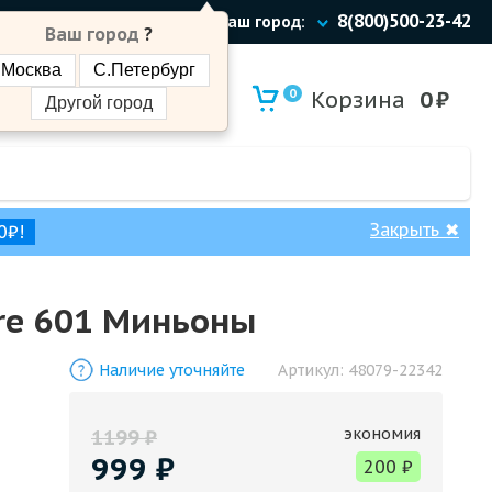
8(800)500-23-42
Ваш город:
Ваш город
?
Москва
С.Петербург
0
Корзина
0
₽
Другой город
Закрыть
✖
0₽!
re 601 Миньоны
Наличие уточняйте
Артикул:
48079-22342
экономия
1199
₽
999
₽
200
₽