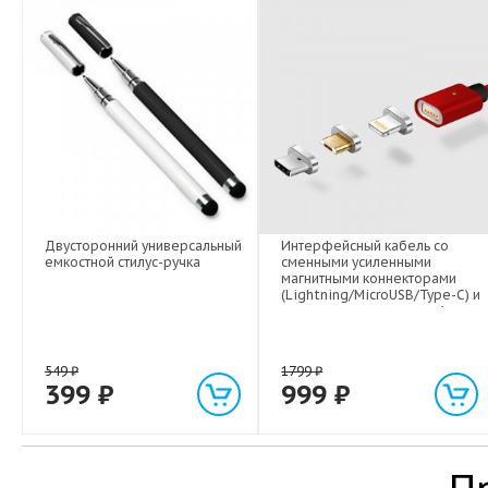
Двусторонний универсальный
Интерфейсный кабель со
емкостной стилус-ручка
сменными усиленными
магнитными коннекторами
(Lightning/MicroUSB/Type-C) и
световым индикатором 1м
549
₽
1799
₽
399
₽
999
₽