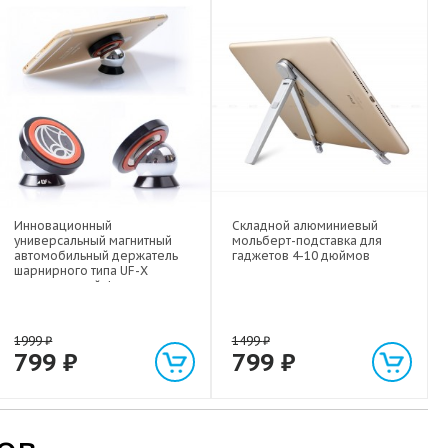
Инновационный
Складной алюминиевый
универсальный магнитный
мольберт-подставка для
автомобильный держатель
гаджетов 4-10 дюймов
шарнирного типа UF-X
экстрасильной фиксации для
любых гаджетов
(смартфонов, планшетов) до 1
кг
1999
₽
1499
₽
799
₽
799
₽