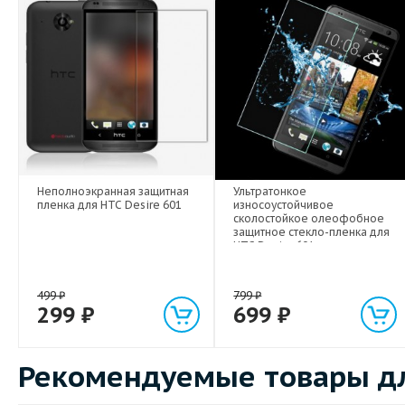
Неполноэкранная защитная
Ультратонкое
пленка для HTC Desire 601
износоустойчивое
сколостойкое олеофобное
защитное стекло-пленка для
HTC Desire 601
499
₽
799
₽
299
₽
699
₽
Рекомендуемые товары дл