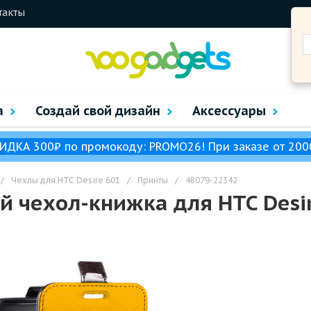
такты
а
Создай свой дизайн
Аксессуары
ИДКА 300₽ по промокоду: PROMO26! При заказе от 200
/
Чехлы для HTC Desire 601
/
Принты
/
48079-22342
 чехол-книжка для HTC Desi