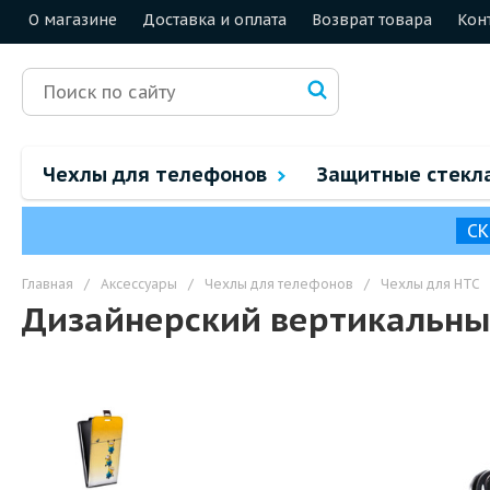
О магазине
Доставка и оплата
Возврат товара
Кон
Чехлы для телефонов
Защитные стекл
СК
Главная
/
Аксессуары
/
Чехлы для телефонов
/
Чехлы для HTC
Дизайнерский вертикальный