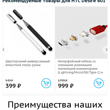
Рекомендуемые товары для HTC Desire 601
Двусторонний универсальный
Интерфейсный кабель со
емкостной стилус-ручка
сменными усиленными
магнитными коннекторами
(Lightning/MicroUSB/Type-C) и
световым индикатором 1м
549
₽
1799
₽
399
₽
999
₽
Преимущества наших