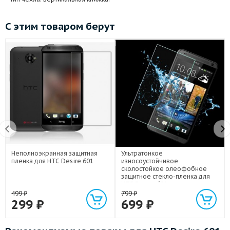
С этим товаром берут
Неполноэкранная защитная
Ультратонкое
пленка для HTC Desire 601
износоустойчивое
сколостойкое олеофобное
защитное стекло-пленка для
HTC Desire 601
499
₽
799
₽
299
₽
699
₽