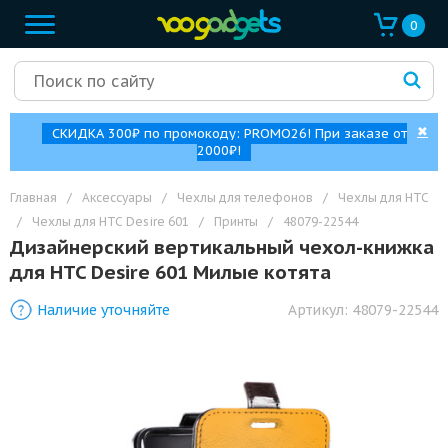
0
✖
СКИДКА 300₽ по промокоду: PROMO26! При заказе от
2000₽!
Главная
/
Аксессуары
/
Чехлы для телефонов
/
Чехлы для HTC
/
Чехлы для HTC Desire 601
/
Принты
/
48079-22544
Дизайнерский вертикальный чехол-книжка
для HTC Desire 601 Милые котята
Наличие уточняйте
Артикул:
48079-22544