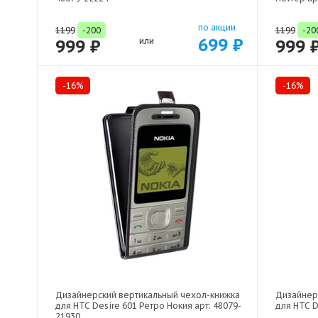
по акции
1199
-200
1199
-20
699 ₽
999 ₽
или
999 
-16%
-16%
Дизайнерский вертикальный чехол-книжка
Дизайнер
для HTC Desire 601 Ретро Нокия арт: 48079-
для HTC D
21930