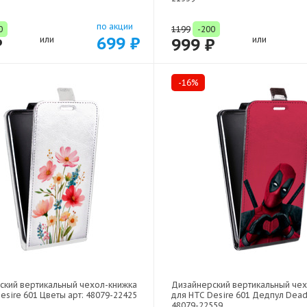
по акции
0
1199
-200
699 ₽
₽
или
999 ₽
или
-16%
ский вертикальный чехол-книжка
Дизайнерский вертикальный че
esire 601 Цветы арт: 48079-22425
для HTC Desire 601 Дедпул Dead
48079-22559