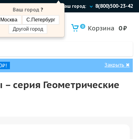
8(800)500-23-42
Ваш город:
Ваш город
?
Москва
С.Петербург
0
Корзина
0
₽
Другой город
Закрыть
✖
0₽!
ы – cерия Геометрические