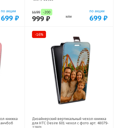
по акции
по акции
1199
-200
699 ₽
699 ₽
999 ₽
или
-16%
хол-книжка
Дизайнерский вертикальный чехол-книжка
панчбоб
для HTC Desire 601 чехол с фото арт: 48079-
22801