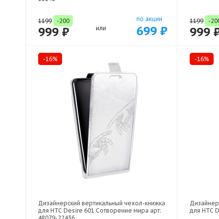
по акции
1199
-200
1199
-20
699 ₽
999 ₽
или
999 
-16%
-16%
Дизайнерский вертикальный чехол-книжка
Дизайнер
для HTC Desire 601 Сотворение мира арт:
для HTC D
48079-22436