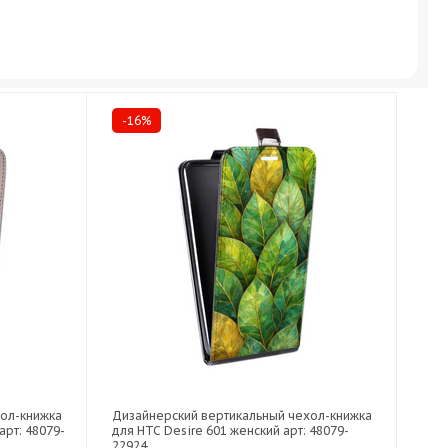
-16%
хол-книжка
Дизайнерский вертикальный чехол-книжка
арт: 48079-
для HTC Desire 601 женский арт: 48079-
22924