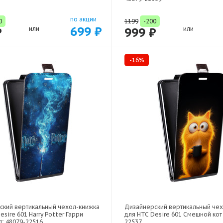
по акции
0
1199
-200
699 ₽
₽
или
999 ₽
или
-16%
ский вертикальный чехол-книжка
Дизайнерский вертикальный че
esire 601 Harry Potter Гарри
для HTC Desire 601 Смешной кот 
т: 48079-22516
22537