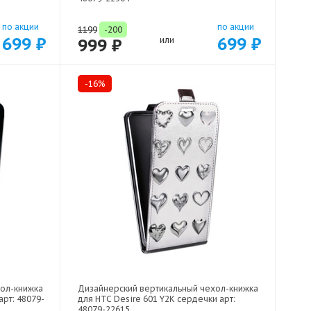
по акции
по акции
1199
-200
699 ₽
699 ₽
999 ₽
или
-16%
хол-книжка
Дизайнерский вертикальный чехол-книжка
арт: 48079-
для HTC Desire 601 Y2K сердечки арт:
48079-22615