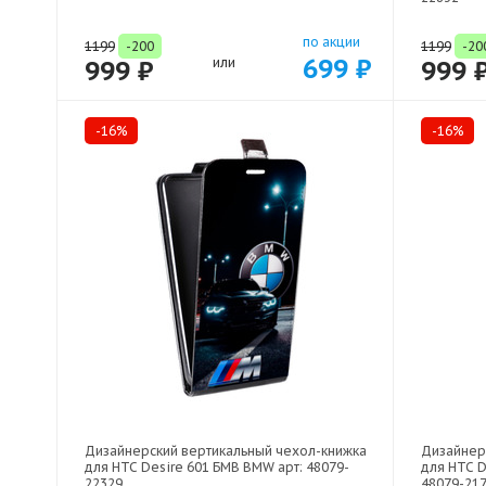
по акции
1199
-200
1199
-20
699 ₽
999 ₽
или
999 
-16%
-16%
Дизайнерский вертикальный чехол-книжка
Дизайнер
для HTC Desire 601 БМВ BMW арт: 48079-
для HTC D
22329
48079-21