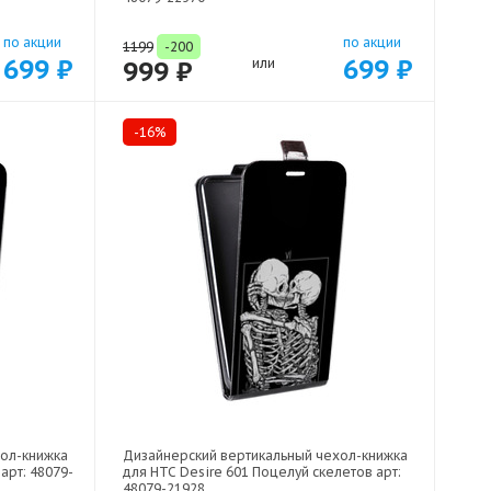
по акции
по акции
1199
-200
699 ₽
699 ₽
999 ₽
или
-16%
хол-книжка
Дизайнерский вертикальный чехол-книжка
арт: 48079-
для HTC Desire 601 Поцелуй скелетов арт:
48079-21928