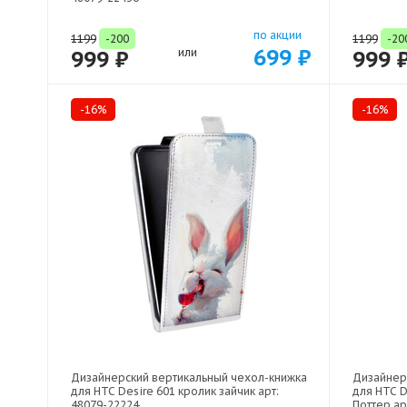
по акции
1199
-200
1199
-20
699 ₽
999 ₽
или
999 
-16%
-16%
Дизайнерский вертикальный чехол-книжка
Дизайнер
для HTC Desire 601 кролик зайчик арт:
для HTC D
48079-22224
Поттер ар