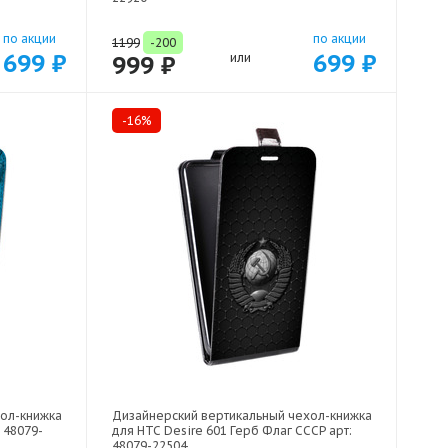
по акции
по акции
1199
-200
699 ₽
699 ₽
999 ₽
или
-16%
хол-книжка
Дизайнерский вертикальный чехол-книжка
 48079-
для HTC Desire 601 Герб Флаг СССР арт:
48079-22504