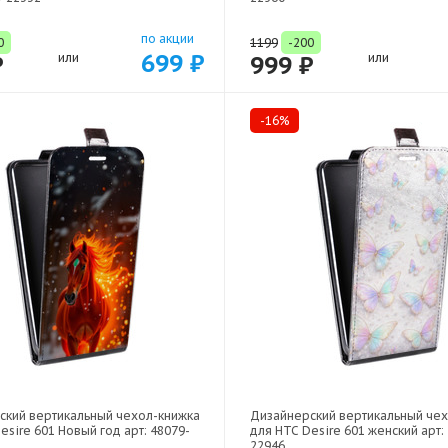
по акции
0
1199
-200
699 ₽
₽
или
999 ₽
или
-16%
ский вертикальный чехол-книжка
Дизайнерский вертикальный че
esire 601 Новый год арт: 48079-
для HTC Desire 601 женский арт:
22946