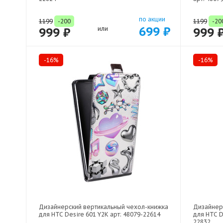
по акции
1199
-200
1199
-20
699 ₽
999 ₽
или
999 
-16%
-16%
Дизайнерский вертикальный чехол-книжка
Дизайнер
для HTC Desire 601 Y2K арт: 48079-22614
для HTC D
22832