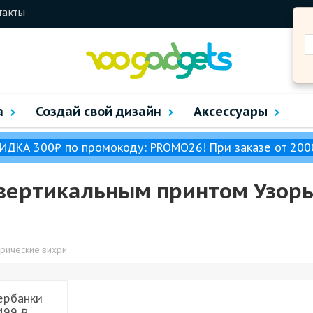
такты
а
Создай свой дизайн
Аксессуары
ИДКА 300₽ по промокоду: PROMO26! При заказе от 200
с вертикальным принтом Узор
рические вихри
ербанки
499 ₽