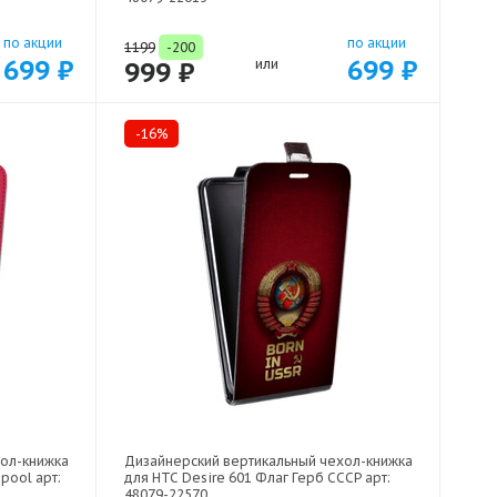
по акции
по акции
1199
-200
699 ₽
699 ₽
999 ₽
или
-16%
хол-книжка
Дизайнерский вертикальный чехол-книжка
pool арт:
для HTC Desire 601 Флаг Герб СССР арт:
48079-22570