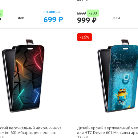
по акции
0
1199
-200
699 ₽
₽
или
999 ₽
или
-16%
ский вертикальный чехол-книжка
Дизайнерский вертикальный че
esire 601 Абстракция неон арт:
для HTC Desire 601 Миньоны арт:
708
22528