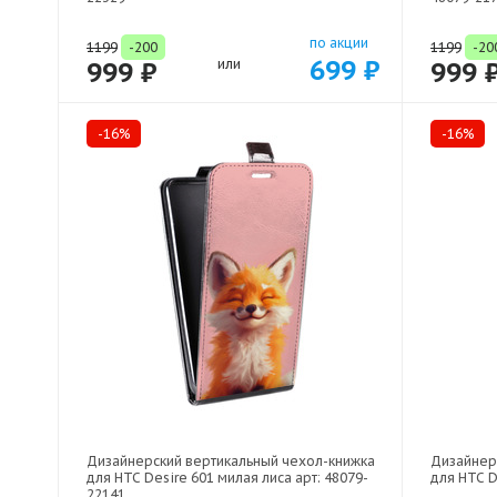
по акции
1199
-200
1199
-20
699 ₽
999 ₽
или
999 
-16%
-16%
Дизайнерский вертикальный чехол-книжка
Дизайнер
для HTC Desire 601 милая лиса арт: 48079-
для HTC D
22141