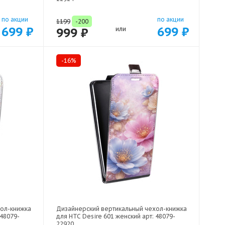
по акции
по акции
1199
-200
699 ₽
699 ₽
999 ₽
или
-16%
хол-книжка
Дизайнерский вертикальный чехол-книжка
 48079-
для HTC Desire 601 женский арт: 48079-
22920