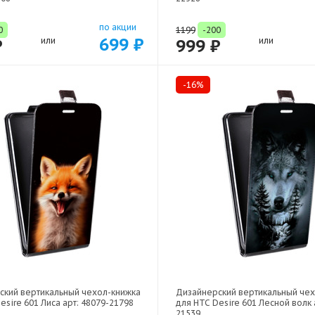
по акции
0
1199
-200
699 ₽
₽
или
999 ₽
или
-16%
ский вертикальный чехол-книжка
Дизайнерский вертикальный че
esire 601 Лиса арт: 48079-21798
для HTC Desire 601 Лесной волк 
21539