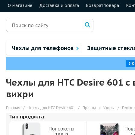
О магазине
Доставка и оплата
Возврат товара
Кон
Чехлы для телефонов
Защитные стекл
СК
Чехлы для HTC Desire 601 
вихри
Главная
/
Чехлы для HTC Desire 601
/
Принты
/
Узоры
/
Геомет
Тип продукта:
Попсокеты
Пов
299 ₽
1