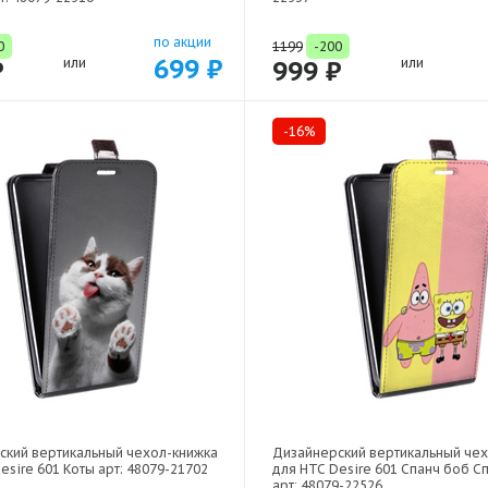
по акции
0
1199
-200
699 ₽
₽
или
999 ₽
или
-16%
ский вертикальный чехол-книжка
Дизайнерский вертикальный че
esire 601 Коты арт: 48079-21702
для HTC Desire 601 Спанч боб С
арт: 48079-22526