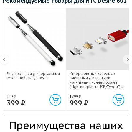
Рекомендуемые товары для HTC Desire 601
Двусторонний универсальный
Интерфейсный кабель со
емкостной стилус-ручка
сменными усиленными
магнитными коннекторами
(Lightning/MicroUSB/Type-C) и
световым индикатором 1м
549
₽
1799
₽
399
₽
999
₽
Преимущества наших