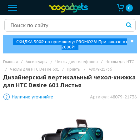
0
✖
СКИДКА 300₽ по промокоду: PROMO26! При заказе от
2000₽!
Главная
/
Аксессуары
/
Чехлы для телефонов
/
Чехлы для HTC
/
Чехлы для HTC Desire 601
/
Принты
/
48079-21736
Дизайнерский вертикальный чехол-книжка
для HTC Desire 601 Листья
Наличие уточняйте
Артикул:
48079-21736