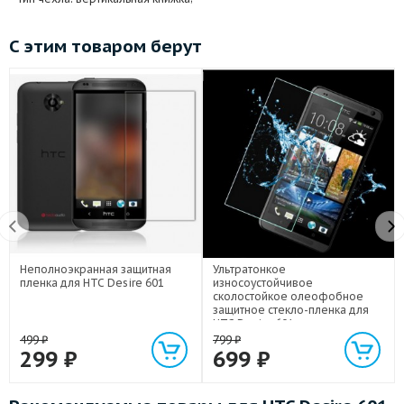
С этим товаром берут
Неполноэкранная защитная
Ультратонкое
пленка для HTC Desire 601
износоустойчивое
сколостойкое олеофобное
защитное стекло-пленка для
HTC Desire 601
499
₽
799
₽
299
₽
699
₽