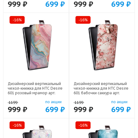
999 ₽
699 ₽
999 ₽
699 ₽
-16%
-16%
Дизайнерский вертикальный
Дизайнерский вертикальный
чехол-книжка для HTC Desire
чехол-книжка для HTC Desire
601 розовый мрамор арт:
601 бабочки саккура арт:
22307
22171
по акции
по акции
1199
1199
999 ₽
699 ₽
999 ₽
699 ₽
-16%
-16%