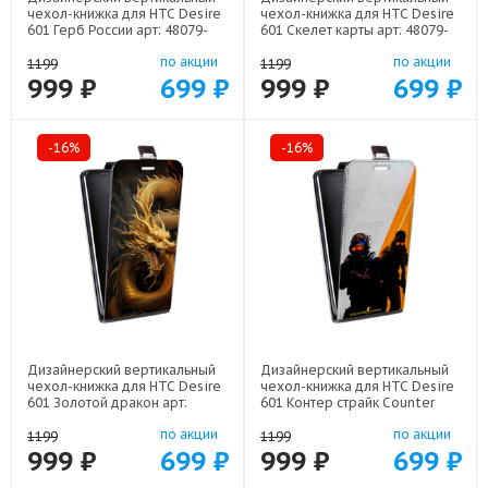
чехол-книжка для HTC Desire
чехол-книжка для HTC Desire
601 Герб России арт: 48079-
601 Скелет карты арт: 48079-
21974
21720
по акции
по акции
1199
1199
999 ₽
699 ₽
999 ₽
699 ₽
-16%
-16%
Дизайнерский вертикальный
Дизайнерский вертикальный
чехол-книжка для HTC Desire
чехол-книжка для HTC Desire
601 Золотой дракон арт:
601 Контер страйк Counter
48079-21854
strike арт: 48079-22285
по акции
по акции
1199
1199
999 ₽
699 ₽
999 ₽
699 ₽