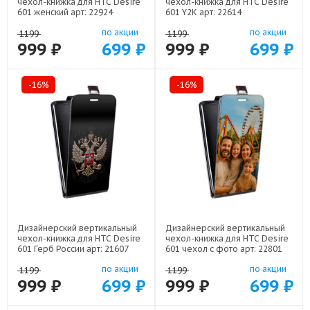
чехол-книжка для HTC Desire
чехол-книжка для HTC Desire
601 женский арт: 22924
601 Y2K арт: 22614
по акции
по акции
1199
1199
999 ₽
699 ₽
999 ₽
699 ₽
-16%
-16%
Дизайнерский вертикальный
Дизайнерский вертикальный
чехол-книжка для HTC Desire
чехол-книжка для HTC Desire
601 Герб России арт: 21607
601 чехол с фото арт: 22801
по акции
по акции
1199
1199
999 ₽
699 ₽
999 ₽
699 ₽