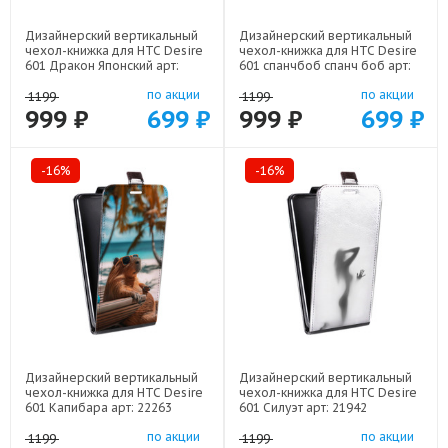
Дизайнерский вертикальный
Дизайнерский вертикальный
чехол-книжка для HTC Desire
чехол-книжка для HTC Desire
601 Дракон Японский арт:
601 спанчбоб спанч боб арт:
22602
22291
по акции
по акции
1199
1199
999 ₽
699 ₽
999 ₽
699 ₽
-16%
-16%
Дизайнерский вертикальный
Дизайнерский вертикальный
чехол-книжка для HTC Desire
чехол-книжка для HTC Desire
601 Капибара арт: 22263
601 Силуэт арт: 21942
по акции
по акции
1199
1199