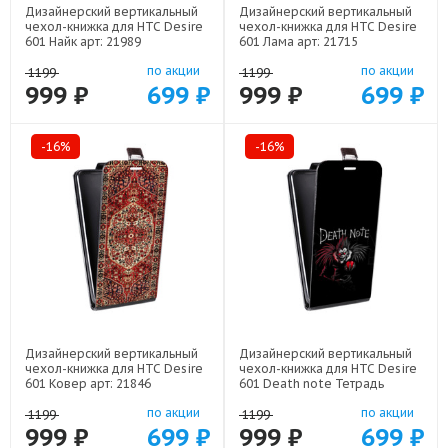
Дизайнерский вертикальный
Дизайнерский вертикальный
чехол-книжка для HTC Desire
чехол-книжка для HTC Desire
601 Найк арт: 21989
601 Лама арт: 21715
по акции
по акции
1199
1199
999 ₽
699 ₽
999 ₽
699 ₽
-16%
-16%
Дизайнерский вертикальный
Дизайнерский вертикальный
чехол-книжка для HTC Desire
чехол-книжка для HTC Desire
601 Ковер арт: 21846
601 Death note Тетрадь
смерти арт: 22524
по акции
по акции
1199
1199
999 ₽
699 ₽
999 ₽
699 ₽