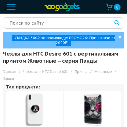
0
✖
СКИДКА 300₽ по промокоду: PROMO26! При заказе от
2000₽!
Чехлы для HTC Desire 601 с вертикальным
принтом Животные – cерия Панды
Главная
/
Чехлы для HTC Desire 601
/
Принты
/
Животные
/
Панды
Тип продукта: