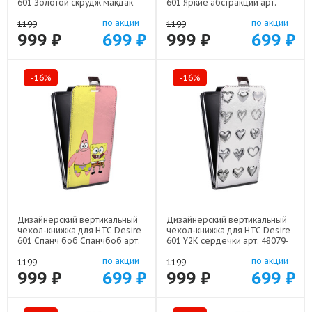
601 Золотой скрудж макдак
601 Яркие абстракции арт:
арт: 48079-21941
48079-21616
по акции
по акции
1199
1199
999 ₽
699 ₽
999 ₽
699 ₽
-16%
-16%
Дизайнерский вертикальный
Дизайнерский вертикальный
чехол-книжка для HTC Desire
чехол-книжка для HTC Desire
601 Спанч боб Спанчбоб арт:
601 Y2K сердечки арт: 48079-
48079-22526
22615
по акции
по акции
1199
1199
999 ₽
699 ₽
999 ₽
699 ₽