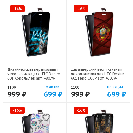
-16%
-16%
Дизайнерский вертикальный
Дизайнерский вертикальный
чехол-книжка для HTC Desire
чехол-книжка для HTC Desire
601 Король лев арт: 48079-
601 Герб СССР арт: 48079-
22500
21615
по акции
по акции
1199
1199
999 ₽
699 ₽
999 ₽
699 ₽
-16%
-16%