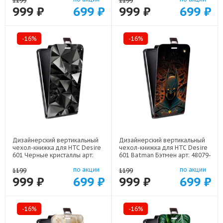
1199
1199
999 ₽
699 ₽
999 ₽
699 ₽
-16%
-16%
Дизайнерский вертикальный
Дизайнерский вертикальный
чехол-книжка для HTC Desire
чехол-книжка для HTC Desire
601 Черные кристаллы арт:
601 Batman Бэтмен арт: 48079-
48079-21551
22523
по акции
по акции
1199
1199
999 ₽
699 ₽
999 ₽
699 ₽
-16%
-16%