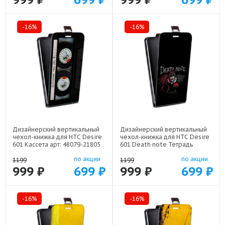
-16%
-16%
Дизайнерский вертикальный
Дизайнерский вертикальный
чехол-книжка для HTC Desire
чехол-книжка для HTC Desire
601 Кассета арт: 48079-21805
601 Death note Тетрадь
смерти арт: 48079-22524
по акции
по акции
1199
1199
999 ₽
699 ₽
999 ₽
699 ₽
-16%
-16%