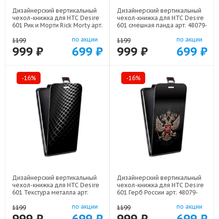
Дизайнерский вертикальный
Дизайнерский вертикальный
чехол-книжка для HTC Desire
чехол-книжка для HTC Desire
601 Рик и Морти Rick Morty арт:
601 смешная панда арт: 48079-
48079-22316
22591
по акции
по акции
1199
1199
999 ₽
699 ₽
999 ₽
699 ₽
-16%
-16%
Дизайнерский вертикальный
Дизайнерский вертикальный
чехол-книжка для HTC Desire
чехол-книжка для HTC Desire
601 Текстура металла арт:
601 Герб России арт: 48079-
48079-21936
21607
по акции
по акции
1199
1199
999 ₽
699 ₽
999 ₽
699 ₽