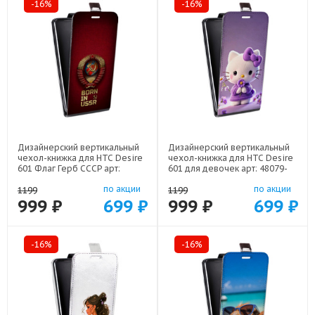
-16%
-16%
Дизайнерский вертикальный
Дизайнерский вертикальный
чехол-книжка для HTC Desire
чехол-книжка для HTC Desire
601 Флаг Герб СССР арт:
601 для девочек арт: 48079-
48079-22570
22376
по акции
по акции
1199
1199
999 ₽
699 ₽
999 ₽
699 ₽
-16%
-16%