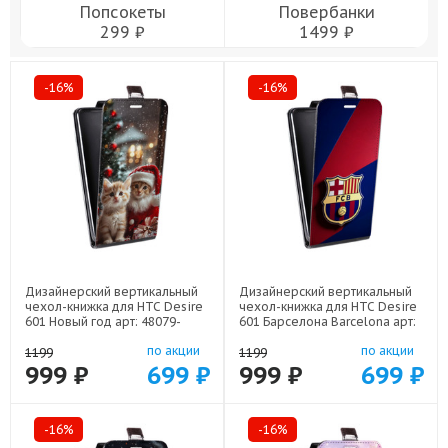
Попсокеты
Повербанки
299 ₽
1499 ₽
-16%
-16%
Дизайнерский вертикальный
Дизайнерский вертикальный
чехол-книжка для HTC Desire
чехол-книжка для HTC Desire
601 Новый год арт: 48079-
601 Барселона Barcelona арт:
22824
48079-22332
по акции
по акции
1199
1199
999 ₽
699 ₽
999 ₽
699 ₽
-16%
-16%