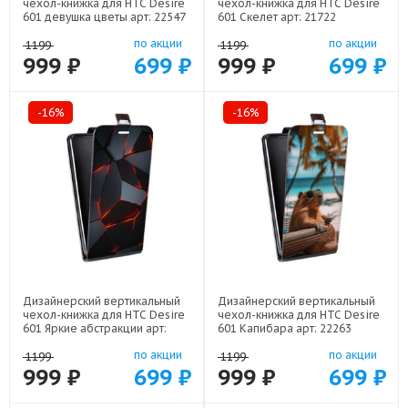
чехол-книжка для HTC Desire
чехол-книжка для HTC Desire
601 девушка цветы арт: 22547
601 Скелет арт: 21722
по акции
по акции
1199
1199
999 ₽
699 ₽
999 ₽
699 ₽
-16%
-16%
Дизайнерский вертикальный
Дизайнерский вертикальный
чехол-книжка для HTC Desire
чехол-книжка для HTC Desire
601 Яркие абстракции арт:
601 Капибара арт: 22263
21616
по акции
по акции
1199
1199
999 ₽
699 ₽
999 ₽
699 ₽