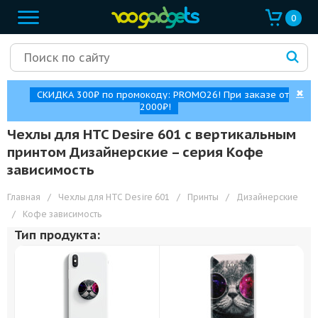
0
✖
СКИДКА 300₽ по промокоду: PROMO26! При заказе от
2000₽!
Чехлы для HTC Desire 601 с вертикальным
принтом Дизайнерские – cерия Кофе
зависимость
Главная
/
Чехлы для HTC Desire 601
/
Принты
/
Дизайнерские
/
Кофе зависимость
Тип продукта: