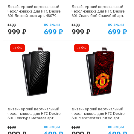
Дизайнерский вертикальный
Дизайнерский вертикальный
чехол-книжка для HTC Desire
чехол-книжка для HTC Desire
601 Лесной волк арт: 48079-
601 Спанч боб Спанчбоб арт:
21539
48079-22526
по акции
по акции
1199
1199
999 ₽
699 ₽
999 ₽
699 ₽
-16%
-16%
Дизайнерский вертикальный
Дизайнерский вертикальный
чехол-книжка для HTC Desire
чехол-книжка для HTC Desire
601 Текстура металла арт:
601 Manchester United арт:
48079-21936
48079-22501
по акции
по акции
1199
1199