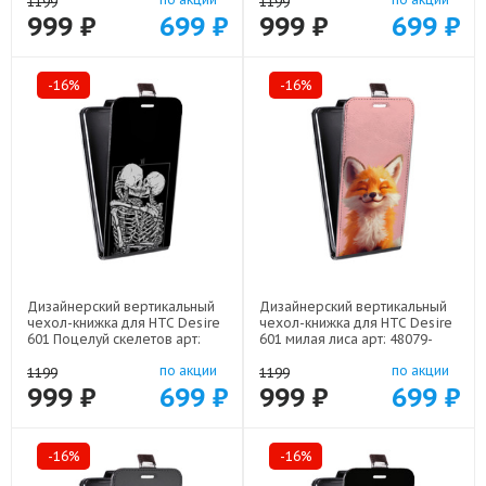
1199
1199
999 ₽
699 ₽
999 ₽
699 ₽
-16%
-16%
Дизайнерский вертикальный
Дизайнерский вертикальный
чехол-книжка для HTC Desire
чехол-книжка для HTC Desire
601 Поцелуй скелетов арт:
601 милая лиса арт: 48079-
48079-21928
22141
по акции
по акции
1199
1199
999 ₽
699 ₽
999 ₽
699 ₽
-16%
-16%