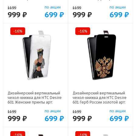
22513
по акции
по акции
1199
1199
999 ₽
699 ₽
999 ₽
699 ₽
-16%
-16%
Дизайнерский вертикальный
Дизайнерский вертикальный
чехол-книжка для HTC Desire
чехол-книжка для HTC Desire
601 Женские принты арт:
601 Герб России золотой арт:
48079-21685
48079-21817
по акции
по акции
1199
1199
999 ₽
699 ₽
999 ₽
699 ₽
-16%
-16%