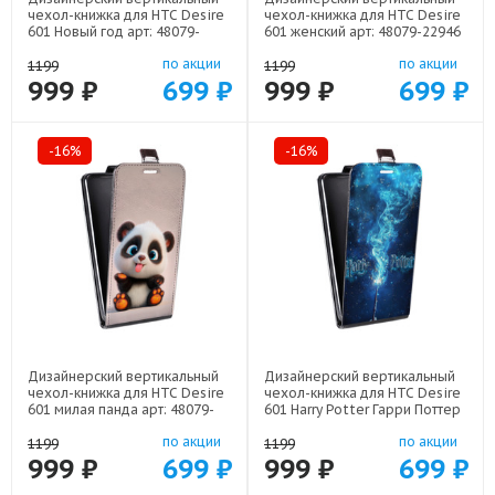
чехол-книжка для HTC Desire
чехол-книжка для HTC Desire
601 Новый год арт: 48079-
601 женский арт: 48079-22946
22832
по акции
по акции
1199
1199
999 ₽
699 ₽
999 ₽
699 ₽
-16%
-16%
Дизайнерский вертикальный
Дизайнерский вертикальный
чехол-книжка для HTC Desire
чехол-книжка для HTC Desire
601 милая панда арт: 48079-
601 Harry Potter Гарри Поттер
22560
арт: 48079-22516
по акции
по акции
1199
1199
999 ₽
699 ₽
999 ₽
699 ₽