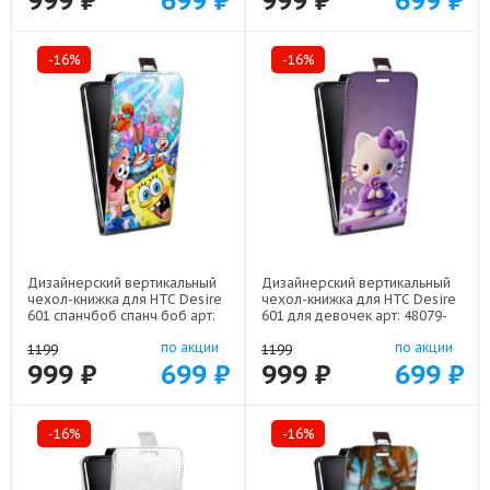
999 ₽
699 ₽
999 ₽
699 ₽
-16%
-16%
Дизайнерский вертикальный
Дизайнерский вертикальный
чехол-книжка для HTC Desire
чехол-книжка для HTC Desire
601 спанчбоб спанч боб арт:
601 для девочек арт: 48079-
48079-22291
22376
по акции
по акции
1199
1199
999 ₽
699 ₽
999 ₽
699 ₽
-16%
-16%