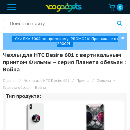
0
✖
СКИДКА 300₽ по промокоду: PROMO26! При заказе от
2000₽!
Чехлы для HTC Desire 601 с вертикальным
принтом Фильмы – cерия Планета обезьян :
Война
Главная
/
Чехлы для HTC Desire 601
/
Принты
/
Фильмы
/
Планета обезьян : Война
Тип продукта: