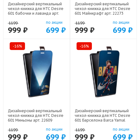
Дизайнерский вертикальный
Дизайнерский вертикальный
чехол-книжка для HTC Desire
чехол-книжка для HTC Desire
601 бабочки и лаванда арт:
601 Майнкрафт арт: 22273
22154
по акции
по акции
1199
1199
999 ₽
699 ₽
999 ₽
699 ₽
-16%
-16%
Дизайнерский вертикальный
Дизайнерский вертикальный
чехол-книжка для HTC Desire
чехол-книжка для HTC Desire
601 Миньоны арт: 22609
601 Барселона Barca Yamal
арт: 22552
по акции
по акции
1199
1199
999 ₽
699 ₽
999 ₽
699 ₽