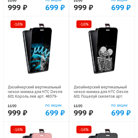
1199
1199
999 ₽
699 ₽
999 ₽
699 ₽
-16%
-16%
Дизайнерский вертикальный
Дизайнерский вертикальный
чехол-книжка для HTC Desire
чехол-книжка для HTC Desire
601 Король лев арт: 48079-
601 Поцелуй скелетов арт:
22500
48079-21928
по акции
по акции
1199
1199
999 ₽
699 ₽
999 ₽
699 ₽
-16%
-16%