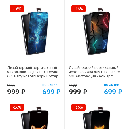
-16%
-16%
Дизайнерский вертикальный
Дизайнерский вертикальный
чехол-книжка для HTC Desire
чехол-книжка для HTC Desire
601 Harry Potter Гарри Поттер
601 Абстракция неон арт:
арт: 48079-22516
48079-21708
по акции
по акции
1199
1199
999 ₽
699 ₽
999 ₽
699 ₽
-16%
-16%