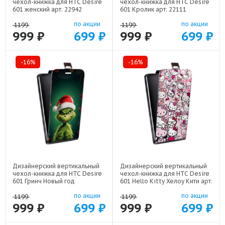
чехол-книжка для HTC Desire
чехол-книжка для HTC Desire
601 женский арт: 22942
601 Кролик арт: 22111
по акции
по акции
1199
1199
999 ₽
699 ₽
999 ₽
699 ₽
-16%
-16%
Дизайнерский вертикальный
Дизайнерский вертикальный
чехол-книжка для HTC Desire
чехол-книжка для HTC Desire
601 Гринч Новый год
601 Hello Kitty Хелоу Кити арт:
Рождество арт: 22808
22252
по акции
по акции
1199
1199
999 ₽
699 ₽
999 ₽
699 ₽