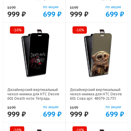
22591
48079-21499
по акции
по акции
1199
1199
999 ₽
699 ₽
999 ₽
699 ₽
-16%
-16%
Дизайнерский вертикальный
Дизайнерский вертикальный
чехол-книжка для HTC Desire
чехол-книжка для HTC Desire
601 Death note Тетрадь
601 Сова арт: 48079-21735
смерти арт: 48079-22524
по акции
по акции
1199
1199
999 ₽
699 ₽
999 ₽
699 ₽
-16%
-16%