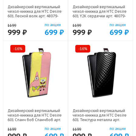
Дизайнерский вертикальный
Дизайнерский вертикальный
чехол-книжка для HTC Desire
чехол-книжка для HTC Desire
601 Лесной волк арт: 48079-
601 Y2K сердечки арт: 48079-
21539
22615
по акции
по акции
1199
1199
999 ₽
699 ₽
999 ₽
699 ₽
-16%
-16%
Дизайнерский вертикальный
Дизайнерский вертикальный
чехол-книжка для HTC Desire
чехол-книжка для HTC Desire
601 Спанч боб Спанчбоб арт:
601 Текстура металла арт:
48079-22526
48079-21936
по акции
по акции
1199
1199