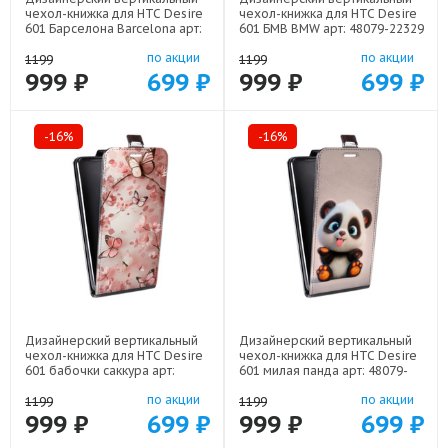
чехол-книжка для HTC Desire
чехол-книжка для HTC Desire
601 Барселона Barcelona арт:
601 БМВ BMW арт: 48079-22329
48079-22332
по акции
по акции
1199
1199
999 ₽
699 ₽
999 ₽
699 ₽
-16%
-16%
Дизайнерский вертикальный
Дизайнерский вертикальный
чехол-книжка для HTC Desire
чехол-книжка для HTC Desire
601 бабочки саккура арт:
601 милая панда арт: 48079-
48079-22171
22560
по акции
по акции
1199
1199
999 ₽
699 ₽
999 ₽
699 ₽