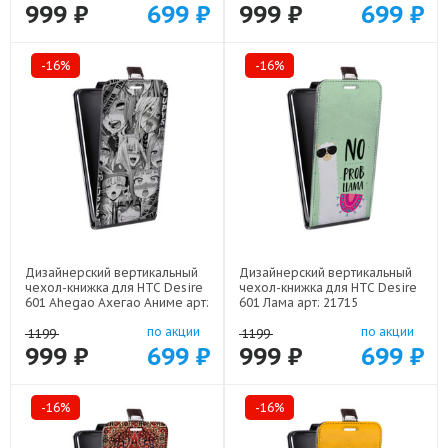
999 ₽
699 ₽
999 ₽
699 ₽
-16%
-16%
Дизайнерский вертикальный
Дизайнерский вертикальный
чехол-книжка для HTC Desire
чехол-книжка для HTC Desire
601 Ahegao Ахегао Аниме арт:
601 Лама арт: 21715
22519
по акции
по акции
1199
1199
999 ₽
699 ₽
999 ₽
699 ₽
-16%
-16%