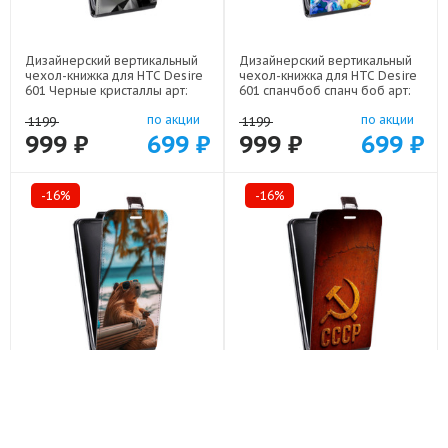
Дизайнерский вертикальный
Дизайнерский вертикальный
чехол-книжка для HTC Desire
чехол-книжка для HTC Desire
601 Черные кристаллы арт:
601 спанчбоб спанч боб арт:
21551
22291
по акции
по акции
1199
1199
999 ₽
699 ₽
999 ₽
699 ₽
-16%
-16%
Дизайнерский вертикальный
Дизайнерский вертикальный
чехол-книжка для HTC Desire
чехол-книжка для HTC Desire
601 Капибара арт: 22263
601 Флаг Герб СССР арт: 22607