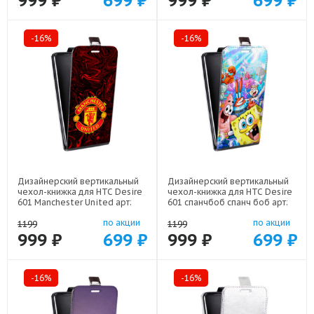
999 ₽
699 ₽
999 ₽
699 ₽
-16%
-16%
Дизайнерский вертикальный
Дизайнерский вертикальный
чехол-книжка для HTC Desire
чехол-книжка для HTC Desire
601 Manchester United арт:
601 спанчбоб спанч боб арт:
48079-22501
48079-22291
по акции
по акции
1199
1199
999 ₽
699 ₽
999 ₽
699 ₽
-16%
-16%