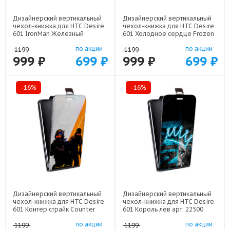
Дизайнерский вертикальный
Дизайнерский вертикальный
чехол-книжка для HTC Desire
чехол-книжка для HTC Desire
601 IronMan Железный
601 Холодное сердце Frozen
человек арт: 22578
арт: 22522
по акции
по акции
1199
1199
999 ₽
699 ₽
999 ₽
699 ₽
-16%
-16%
Дизайнерский вертикальный
Дизайнерский вертикальный
чехол-книжка для HTC Desire
чехол-книжка для HTC Desire
601 Контер страйк Counter
601 Король лев арт: 22500
strike арт: 22285
по акции
по акции
1199
1199