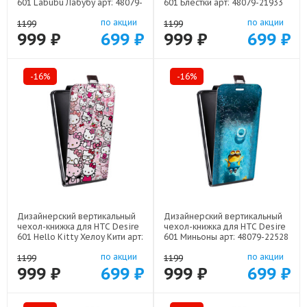
601 Labubu Лабубу арт: 48079-
601 Блестки арт: 48079-21933
22595
по акции
по акции
1199
1199
999 ₽
699 ₽
999 ₽
699 ₽
-16%
-16%
Дизайнерский вертикальный
Дизайнерский вертикальный
чехол-книжка для HTC Desire
чехол-книжка для HTC Desire
601 Hello Kitty Хелоу Кити арт:
601 Миньоны арт: 48079-22528
48079-22252
по акции
по акции
1199
1199
999 ₽
699 ₽
999 ₽
699 ₽