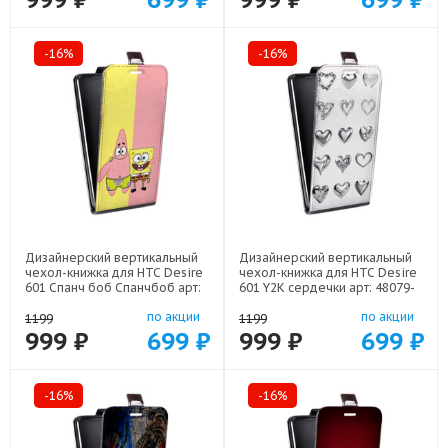
-16%
-16%
Дизайнерский вертикальный
Дизайнерский вертикальный
чехол-книжка для HTC Desire
чехол-книжка для HTC Desire
601 Спанч боб Спанчбоб арт:
601 Y2K сердечки арт: 48079-
48079-22526
22615
по акции
по акции
1199
1199
999 ₽
699 ₽
999 ₽
699 ₽
-16%
-16%