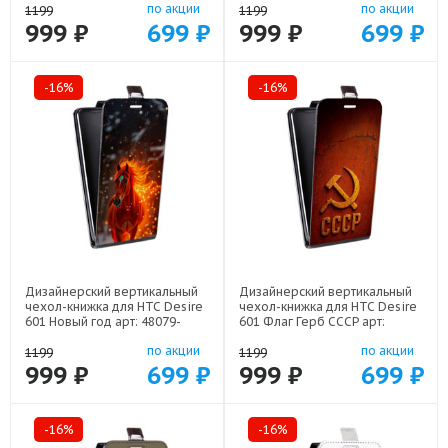
по акции
по акции
1199
1199
999 ₽
699 ₽
999 ₽
699 ₽
-16%
-16%
Дизайнерский вертикальный
Дизайнерский вертикальный
чехол-книжка для HTC Desire
чехол-книжка для HTC Desire
601 Новый год арт: 48079-
601 Флаг Герб СССР арт:
22832
48079-22607
по акции
по акции
1199
1199
999 ₽
699 ₽
999 ₽
699 ₽
-16%
-16%