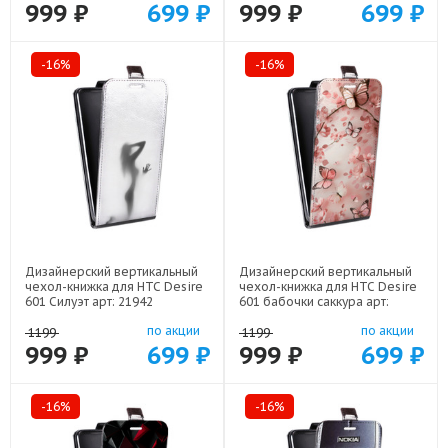
999 ₽
699 ₽
999 ₽
699 ₽
-16%
-16%
Дизайнерский вертикальный
Дизайнерский вертикальный
чехол-книжка для HTC Desire
чехол-книжка для HTC Desire
601 Силуэт арт: 21942
601 бабочки саккура арт:
22171
по акции
по акции
1199
1199
999 ₽
699 ₽
999 ₽
699 ₽
-16%
-16%