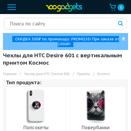
0
✖
СКИДКА 300₽ по промокоду: PROMO26! При заказе от
2000₽!
Чехлы для HTC Desire 601 с вертикальным
принтом Космос
Главная
/
Чехлы для HTC Desire 601
/
Принты
/
Космос
Тип продукта:
Попсокеты
Повербанки