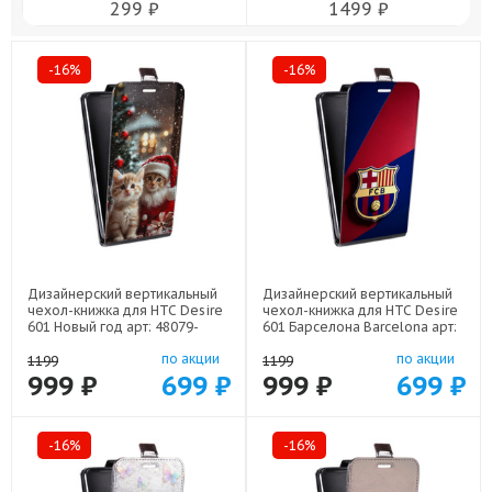
299 ₽
1499 ₽
-16%
-16%
Дизайнерский вертикальный
Дизайнерский вертикальный
чехол-книжка для HTC Desire
чехол-книжка для HTC Desire
601 Новый год арт: 48079-
601 Барселона Barcelona арт:
22824
48079-22332
по акции
по акции
1199
1199
999 ₽
699 ₽
999 ₽
699 ₽
-16%
-16%