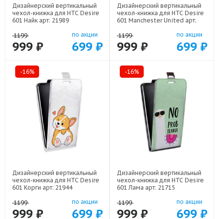
Дизайнерский вертикальный
Дизайнерский вертикальный
чехол-книжка для HTC Desire
чехол-книжка для HTC Desire
601 Найк арт: 21989
601 Manchester United арт:
22501
по акции
по акции
1199
1199
999 ₽
699 ₽
999 ₽
699 ₽
-16%
-16%
Дизайнерский вертикальный
Дизайнерский вертикальный
чехол-книжка для HTC Desire
чехол-книжка для HTC Desire
601 Корги арт: 21944
601 Лама арт: 21715
по акции
по акции
1199
1199
999 ₽
699 ₽
999 ₽
699 ₽