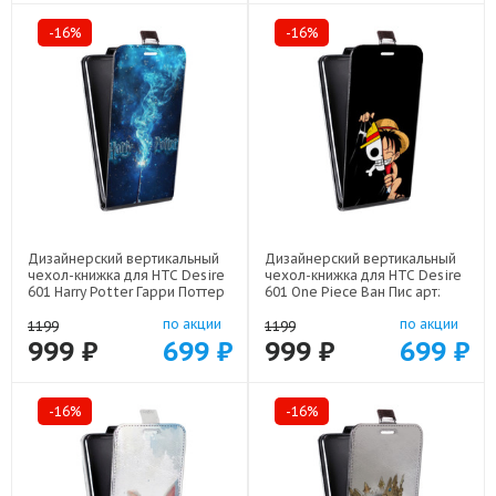
-16%
-16%
Дизайнерский вертикальный
Дизайнерский вертикальный
чехол-книжка для HTC Desire
чехол-книжка для HTC Desire
601 Harry Potter Гарри Поттер
601 One Piece Ван Пис арт:
арт: 48079-22516
48079-22506
по акции
по акции
1199
1199
999 ₽
699 ₽
999 ₽
699 ₽
-16%
-16%