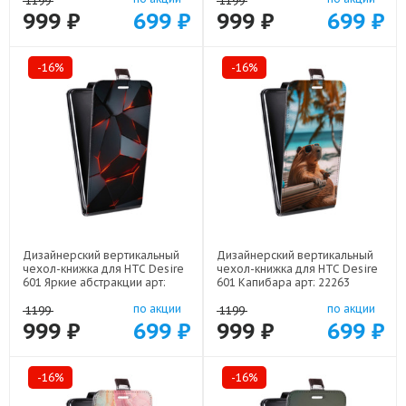
1199
1199
999 ₽
699 ₽
999 ₽
699 ₽
-16%
-16%
Дизайнерский вертикальный
Дизайнерский вертикальный
чехол-книжка для HTC Desire
чехол-книжка для HTC Desire
601 Яркие абстракции арт:
601 Капибара арт: 22263
21616
по акции
по акции
1199
1199
999 ₽
699 ₽
999 ₽
699 ₽
-16%
-16%