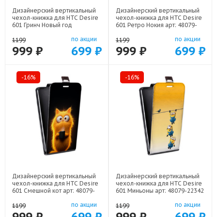
Дизайнерский вертикальный
Дизайнерский вертикальный
чехол-книжка для HTC Desire
чехол-книжка для HTC Desire
601 Гринч Новый год
601 Ретро Нокия арт: 48079-
Рождество арт: 48079-22808
21930
по акции
по акции
1199
1199
999 ₽
699 ₽
999 ₽
699 ₽
-16%
-16%
Дизайнерский вертикальный
Дизайнерский вертикальный
чехол-книжка для HTC Desire
чехол-книжка для HTC Desire
601 Смешной кот арт: 48079-
601 Миньоны арт: 48079-22342
22537
по акции
по акции
1199
1199
999 ₽
699 ₽
999 ₽
699 ₽