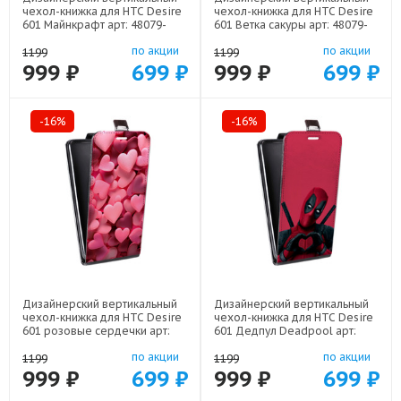
чехол-книжка для HTC Desire
чехол-книжка для HTC Desire
601 Майнкрафт арт: 48079-
601 Ветка сакуры арт: 48079-
22273
21771
по акции
по акции
1199
1199
999 ₽
699 ₽
999 ₽
699 ₽
-16%
-16%
Дизайнерский вертикальный
Дизайнерский вертикальный
чехол-книжка для HTC Desire
чехол-книжка для HTC Desire
601 розовые сердечки арт:
601 Дедпул Deadpool арт:
48079-22309
48079-22559
по акции
по акции
1199
1199
999 ₽
699 ₽
999 ₽
699 ₽