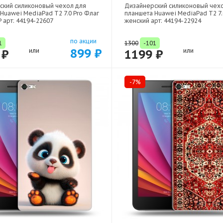
ский силиконовый чехол для
Дизайнерский силиконовый чех
Huawei MediaPad T2 7.0 Pro Флаг
планшета Huawei MediaPad T2 7.
 арт: 44194-22607
женский арт: 44194-22924
по акции
1
1300
-101
899 ₽
 ₽
или
1199 ₽
или
-7%