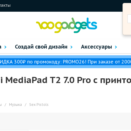
такты
а
Создай свой дизайн
Аксессуары
ИДКА 300₽ по промокоду: PROMO26! При заказе от 200
MediaPad T2 7.0 Pro с принт
ы
/
Музыка
/
Sex Pistols