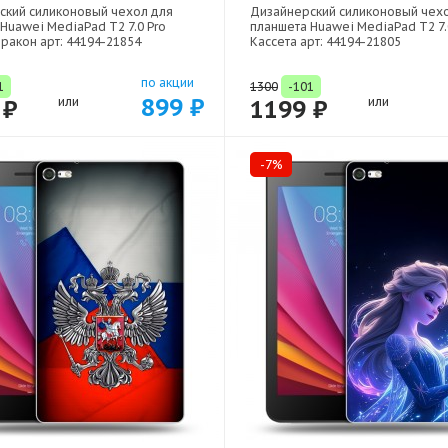
ский силиконовый чехол для
Дизайнерский силиконовый чех
Huawei MediaPad T2 7.0 Pro
планшета Huawei MediaPad T2 7.
ракон арт: 44194-21854
Кассета арт: 44194-21805
по акции
1
1300
-101
899 ₽
 ₽
или
1199 ₽
или
-7%