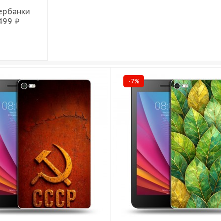
ербанки
499 ₽
-7%