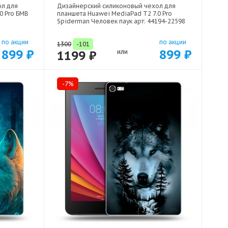
ол для
Дизайнерский силиконовый чехол для
0 Pro БМВ
планшета Huawei MediaPad T2 7.0 Pro
Spiderman Человек паук арт: 44194-22598
по акции
по акции
1300
-101
899 ₽
899 ₽
1199 ₽
или
-7%