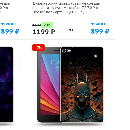
ол для
Дизайнерский силиконовый чехол для
0 Pro
планшета Huawei MediaPad T2 7.0 Pro
1
Лесной волк арт: 44194-21539
по акции
по акции
1300
-101
899 ₽
899 ₽
1199 ₽
или
-7%