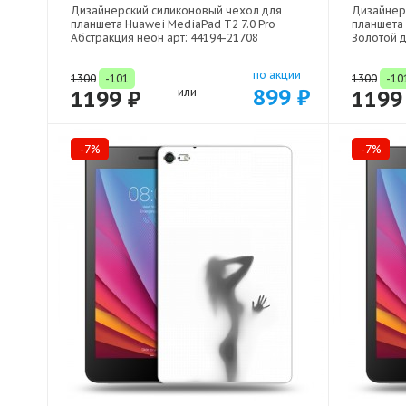
Дизайнерский силиконовый чехол для
Дизайнер
планшета Huawei MediaPad T2 7.0 Pro
планшета 
Абстракция неон арт: 44194-21708
Золотой д
по акции
1300
-101
1300
-10
899 ₽
1199 ₽
или
1199
-7%
-7%