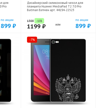
ол для
Дизайнерский силиконовый чехол для
0 Pro
планшета Huawei MediaPad T2 7.0 Pro
Batman Бэтмен арт: 44194-22523
по акции
по акции
1300
-101
899 ₽
899 ₽
1199 ₽
или
-7%