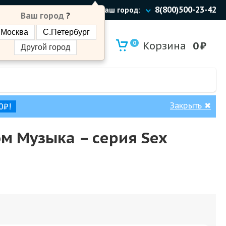
8(800)500-23-42
Ваш город:
Ваш город
?
Москва
С.Петербург
0
Корзина
0
₽
Другой город
Закрыть
✖
0₽!
ом Музыка – cерия Sex