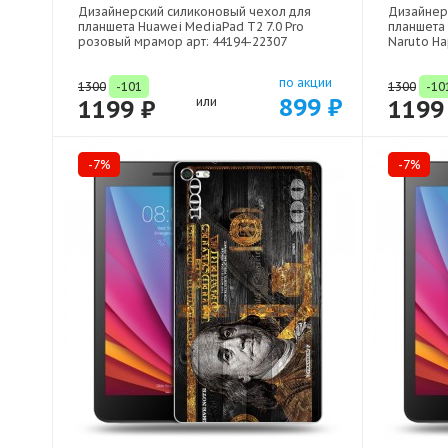
Дизайнерский силиконовый чехол для
Дизайнер
планшета Huawei MediaPad T2 7.0 Pro
планшета 
розовый мрамор арт: 44194-22307
Naruto На
по акции
1300
-101
1300
-10
899 ₽
1199 ₽
или
1199
-7%
-7%