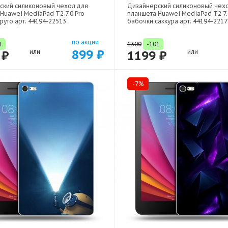
ский силиконовый чехол для
Дизайнерский силиконовый чех
Huawei MediaPad T2 7.0 Pro
планшета Huawei MediaPad T2 7.
руто арт: 44194-22513
бабочки саккура арт: 44194-2217
по акции
1
1300
-101
899 ₽
 ₽
или
1199 ₽
или
-7%