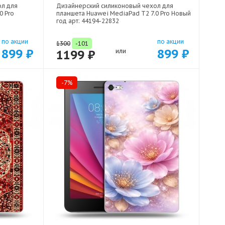
ол для
Дизайнерский силиконовый чехол для
0 Pro
планшета Huawei MediaPad T2 7.0 Pro Новый
год арт: 44194-22832
по акции
по акции
1300
-101
899 ₽
899 ₽
1199 ₽
или
-7%