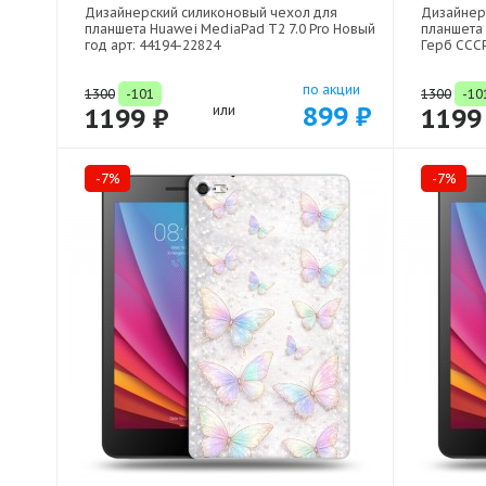
Дизайнерский силиконовый чехол для
Дизайнер
планшета Huawei MediaPad T2 7.0 Pro Новый
планшета 
год арт: 44194-22824
Герб СССР
по акции
1300
-101
1300
-10
899 ₽
1199 ₽
или
1199
-7%
-7%