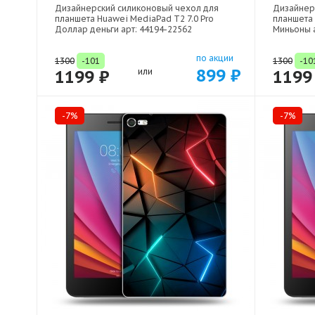
Дизайнерский силиконовый чехол для
Дизайнер
планшета Huawei MediaPad T2 7.0 Pro
планшета 
Доллар деньги арт: 44194-22562
Миньоны а
по акции
1300
-101
1300
-10
899 ₽
1199 ₽
или
1199
-7%
-7%