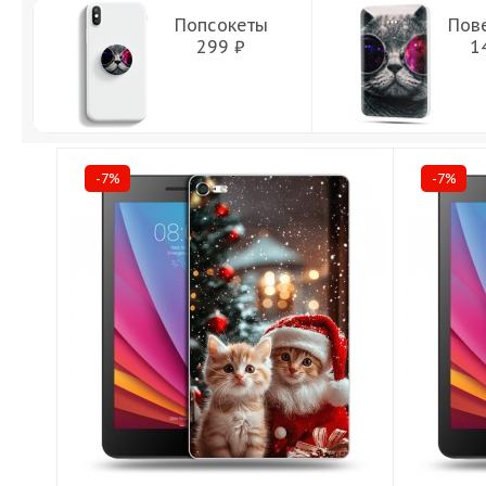
Попсокеты
Пов
299 ₽
1
-7%
-7%