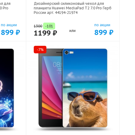
ол для
Дизайнерский силиконовый чехол для
0 Pro
планшета Huawei MediaPad T2 7.0 Pro Герб
России арт: 44194-21974
по акции
по акции
1300
-101
899 ₽
899 ₽
1199 ₽
или
-7%