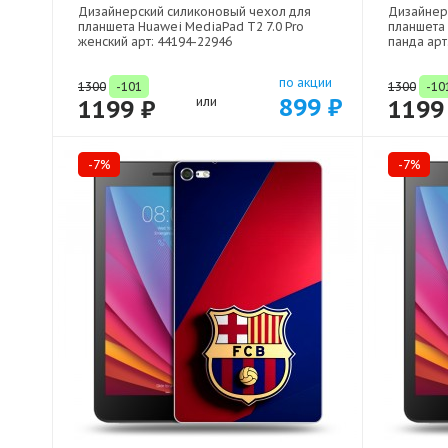
Дизайнерский силиконовый чехол для
Дизайнер
планшета Huawei MediaPad T2 7.0 Pro
планшета 
женский арт: 44194-22946
панда арт
по акции
1300
-101
1300
-10
899 ₽
1199 ₽
или
1199
-7%
-7%