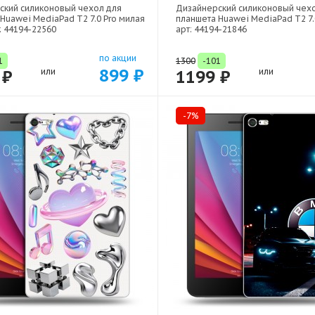
ский силиконовый чехол для
Дизайнерский силиконовый чех
Huawei MediaPad T2 7.0 Pro милая
планшета Huawei MediaPad T2 7.
: 44194-22560
арт: 44194-21846
по акции
1
1300
-101
899 ₽
 ₽
или
1199 ₽
или
-7%