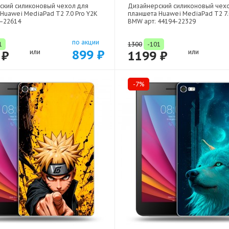
ский силиконовый чехол для
Дизайнерский силиконовый чех
Huawei MediaPad T2 7.0 Pro Y2K
планшета Huawei MediaPad T2 7.
4-22614
BMW арт: 44194-22329
по акции
1
1300
-101
899 ₽
 ₽
или
1199 ₽
или
-7%