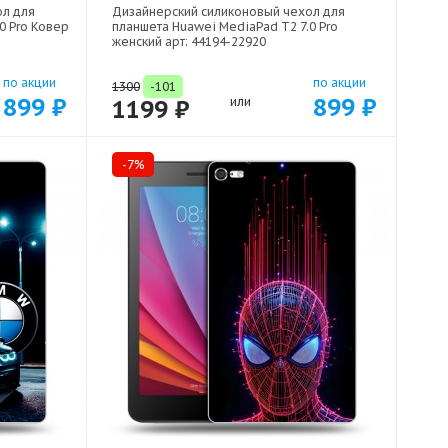
ол для
Дизайнерский силиконовый чехол для
0 Pro Ковер
планшета Huawei MediaPad T2 7.0 Pro
женский арт: 44194-22920
по акции
по акции
1300
-101
899 ₽
899 ₽
1199 ₽
или
-7%