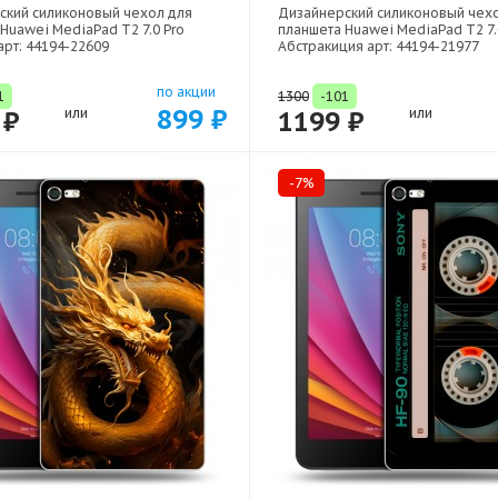
ский силиконовый чехол для
Дизайнерский силиконовый чех
Huawei MediaPad T2 7.0 Pro
планшета Huawei MediaPad T2 7.
рт: 44194-22609
Абстракиция арт: 44194-21977
по акции
1
1300
-101
899 ₽
 ₽
или
1199 ₽
или
-7%