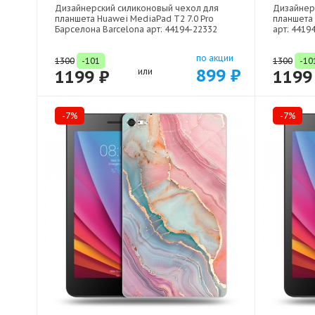
Дизайнерский силиконовый чехол для
Дизайнер
планшета Huawei MediaPad T2 7.0 Pro
планшета 
Барселона Barcelona арт: 44194-22332
арт: 4419
по акции
1300
-101
1300
-10
899 ₽
1199 ₽
или
1199
-7%
-7%