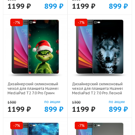
1199 ₽
899 ₽
1199 ₽
899 ₽
-7%
-7%
Дизайнерский силиконовый
Дизайнерский силиконовый
чехол для планшета Huawei
чехол для планшета Huawei
MediaPad T2 7.0 Pro Гринч
MediaPad T2 7.0 Pro Лесной
Новый год Рождество арт:
волк арт: 44194-21539
по акции
по акции
44194-22808
1300
1300
1199 ₽
899 ₽
1199 ₽
899 ₽
-7%
-7%