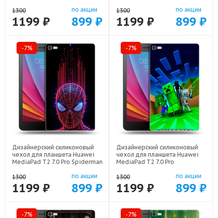
дракон арт: 44194-21854
арт: 44194-21805
по акции
по акции
1300
1300
1199 ₽
899 ₽
1199 ₽
899 ₽
-7%
-7%
Дизайнерский силиконовый
Дизайнерский силиконовый
чехол для планшета Huawei
чехол для планшета Huawei
MediaPad T2 7.0 Pro Spiderman
MediaPad T2 7.0 Pro
Человек паук арт: 44194-22598
Майнкрафт арт: 44194-22273
по акции
по акции
1300
1300
1199 ₽
899 ₽
1199 ₽
899 ₽
-7%
-7%