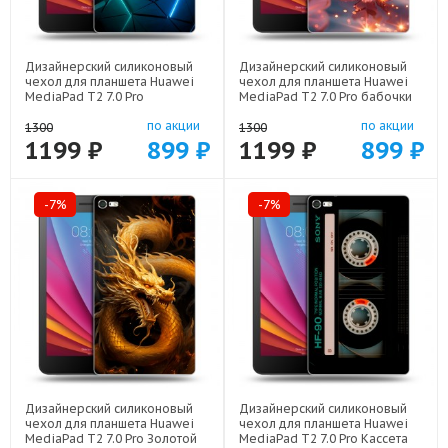
Дизайнерский силиконовый
Дизайнерский силиконовый
чехол для планшета Huawei
чехол для планшета Huawei
MediaPad T2 7.0 Pro
MediaPad T2 7.0 Pro бабочки
Абстракция неон арт: 44194-
розовые арт: 44194-22295
по акции
по акции
21708
1300
1300
1199 ₽
899 ₽
1199 ₽
899 ₽
-7%
-7%
Дизайнерский силиконовый
Дизайнерский силиконовый
чехол для планшета Huawei
чехол для планшета Huawei
MediaPad T2 7.0 Pro Золотой
MediaPad T2 7.0 Pro Кассета