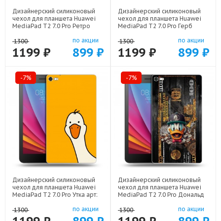
Дизайнерский силиконовый
Дизайнерский силиконовый
чехол для планшета Huawei
чехол для планшета Huawei
MediaPad T2 7.0 Pro Ретро
MediaPad T2 7.0 Pro Герб
Нокия арт: 21930
России арт: 21607
по акции
по акции
1300
1300
1199 ₽
899 ₽
1199 ₽
899 ₽
-7%
-7%
Дизайнерский силиконовый
Дизайнерский силиконовый
чехол для планшета Huawei
чехол для планшета Huawei
MediaPad T2 7.0 Pro Утка арт:
MediaPad T2 7.0 Pro Дональд
21813
Дак Доллар арт: 22603
по акции
по акции
1300
1300