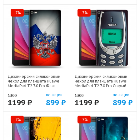
-7%
-7%
Дизайнерский силиконовый
Дизайнерский силиконовый
чехол для планшета Huawei
чехол для планшета Huawei
MediaPad T2 7.0 Pro Флаг
MediaPad T2 7.0 Pro Старый
России арт: 44194-22530
телефон арт: 44194-21800
по акции
по акции
1300
1300
1199 ₽
899 ₽
1199 ₽
899 ₽
-7%
-7%