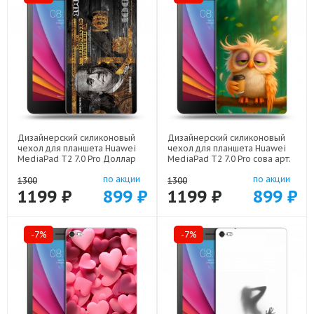
Дизайнерский силиконовый
Дизайнерский силиконовый
чехол для планшета Huawei
чехол для планшета Huawei
MediaPad T2 7.0 Pro Доллар
MediaPad T2 7.0 Pro сова арт:
деньги арт: 44194-22562
44194-22211
по акции
по акции
1300
1300
1199 ₽
899 ₽
1199 ₽
899 ₽
-7%
-7%