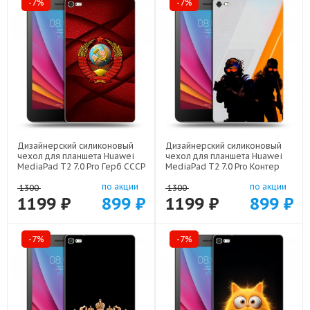
-7%
-7%
Дизайнерский силиконовый
Дизайнерский силиконовый
чехол для планшета Huawei
чехол для планшета Huawei
MediaPad T2 7.0 Pro Герб СССР
MediaPad T2 7.0 Pro Контер
арт: 21615
страйк Counter strike арт:
по акции
по акции
22285
1300
1300
1199 ₽
899 ₽
1199 ₽
899 ₽
-7%
-7%