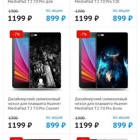
MediaPad T2 7.0 Pro для
MediaPad T2 7.0 Pro Y2K
девочек арт: 22376
сердечки арт: 22615
по акции
по акции
1300
1300
1199 ₽
899 ₽
1199 ₽
899 ₽
-7%
-7%
Дизайнерский силиконовый
Дизайнерский силиконовый
чехол для планшета Huawei
чехол для планшета Huawei
MediaPad T2 7.0 Pro Скелет
MediaPad T2 7.0 Pro Волк
арт: 21722
ночной арт: 21931
по акции
по акции
1300
1300
1199 ₽
899 ₽
1199 ₽
899 ₽