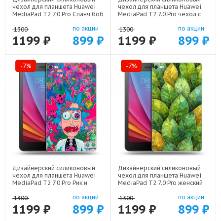
чехол для планшета Huawei
чехол для планшета Huawei
MediaPad T2 7.0 Pro Спанч боб
MediaPad T2 7.0 Pro чехол с
Спанчбоб арт: 22526
фото арт: 22801
по акции
по акции
1300
1300
1199 ₽
899 ₽
1199 ₽
899 ₽
-7%
-7%
Дизайнерский силиконовый
Дизайнерский силиконовый
чехол для планшета Huawei
чехол для планшета Huawei
MediaPad T2 7.0 Pro Рик и
MediaPad T2 7.0 Pro женский
Морти Rick Morty арт: 22316
арт: 22924
по акции
по акции
1300
1300
1199 ₽
899 ₽
1199 ₽
899 ₽