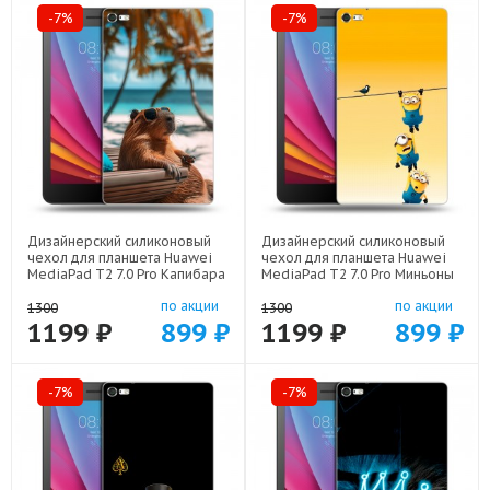
-7%
-7%
Дизайнерский силиконовый
Дизайнерский силиконовый
чехол для планшета Huawei
чехол для планшета Huawei
MediaPad T2 7.0 Pro Капибара
MediaPad T2 7.0 Pro Миньоны
арт: 44194-22263
арт: 44194-22342
по акции
по акции
1300
1300
1199 ₽
899 ₽
1199 ₽
899 ₽
-7%
-7%