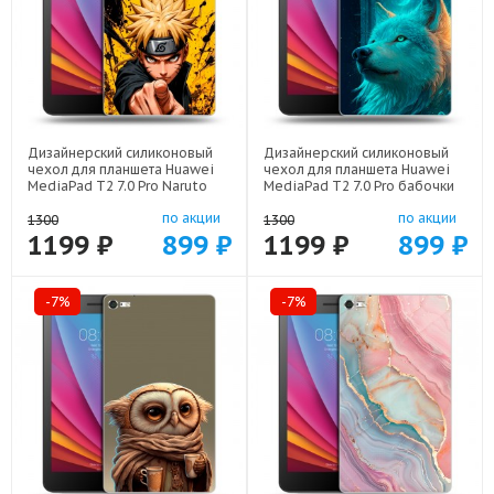
Дизайнерский силиконовый
Дизайнерский силиконовый
чехол для планшета Huawei
чехол для планшета Huawei
MediaPad T2 7.0 Pro Naruto
MediaPad T2 7.0 Pro бабочки
Наруто арт: 44194-22513
саккура арт: 44194-22171
по акции
по акции
1300
1300
1199 ₽
899 ₽
1199 ₽
899 ₽
-7%
-7%