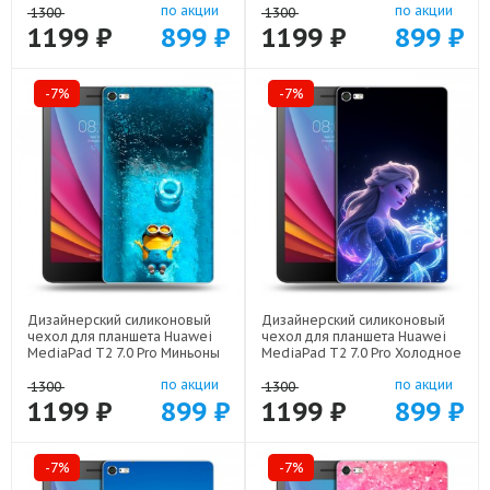
по акции
по акции
1300
1300
1199 ₽
899 ₽
1199 ₽
899 ₽
-7%
-7%
Дизайнерский силиконовый
Дизайнерский силиконовый
чехол для планшета Huawei
чехол для планшета Huawei
MediaPad T2 7.0 Pro Миньоны
MediaPad T2 7.0 Pro Холодное
арт: 22528
сердце Frozen арт: 22522
по акции
по акции
1300
1300
1199 ₽
899 ₽
1199 ₽
899 ₽
-7%
-7%