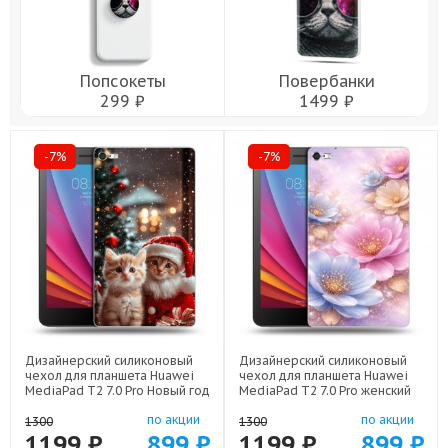
Попсокеты
Повербанки
299 ₽
1499 ₽
-7%
-7%
Дизайнерский силиконовый
Дизайнерский силиконовый
чехол для планшета Huawei
чехол для планшета Huawei
MediaPad T2 7.0 Pro Новый год
MediaPad T2 7.0 Pro женский
арт: 44194-22824
арт: 44194-22920
по акции
по акции
1300
1300
1199 ₽
899 ₽
1199 ₽
899 ₽