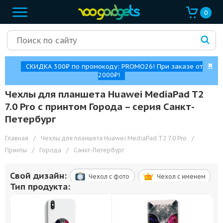
0
✖
СКИДКА 300₽ по промокоду: PROMO26! При заказе от
2000₽!
Чехлы для планшета Huawei MediaPad T2
7.0 Pro с принтом Города – cерия Санкт-
Петербург
Главная
/
Чехлы для планшета Huawei MediaPad T2 7.0 Pro
/
Принты
/
Города
/
Санкт-Петербург
Свой дизайн:
Чехол c фото
Чехол c именем
Тип продукта: