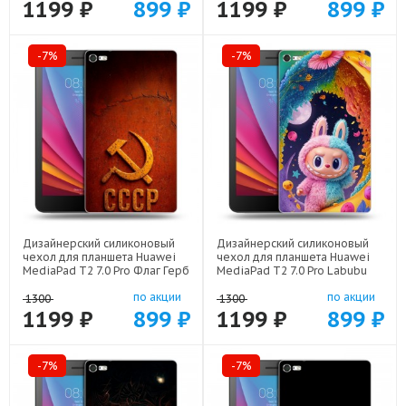
1199 ₽
899 ₽
1199 ₽
899 ₽
-7%
-7%
Дизайнерский силиконовый
Дизайнерский силиконовый
чехол для планшета Huawei
чехол для планшета Huawei
MediaPad T2 7.0 Pro Флаг Герб
MediaPad T2 7.0 Pro Labubu
СССР арт: 22607
Лабубу арт: 22595
по акции
по акции
1300
1300
1199 ₽
899 ₽
1199 ₽
899 ₽
-7%
-7%