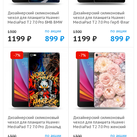
Дизайнерский силиконовый
Дизайнерский силиконовый
чехол для планшета Huawei
чехол для планшета Huawei
MediaPad T2 7.0 Pro БМВ BMW
MediaPad T2 7.0 Pro Герб Флаг
арт: 44194-22329
СССР арт: 44194-22504
по акции
по акции
1300
1300
1199 ₽
899 ₽
1199 ₽
899 ₽
-7%
-7%
Дизайнерский силиконовый
Дизайнерский силиконовый
чехол для планшета Huawei
чехол для планшета Huawei
MediaPad T2 7.0 Pro Дональд
MediaPad T2 7.0 Pro женский
Дак Деньги арт: 44194-22137
арт: 44194-22921
по акции
по акции
1300
1300