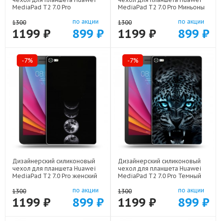
MediaPad T2 7.0 Pro
MediaPad T2 7.0 Pro Миньоны
Manchester United арт: 44194-
арт: 44194-22609
по акции
по акции
22501
1300
1300
1199 ₽
899 ₽
1199 ₽
899 ₽
-7%
-7%
Дизайнерский силиконовый
Дизайнерский силиконовый
чехол для планшета Huawei
чехол для планшета Huawei
MediaPad T2 7.0 Pro женский
MediaPad T2 7.0 Pro Темный
арт: 44194-22942
леопард арт: 44194-21499
по акции
по акции
1300
1300
1199 ₽
899 ₽
1199 ₽
899 ₽