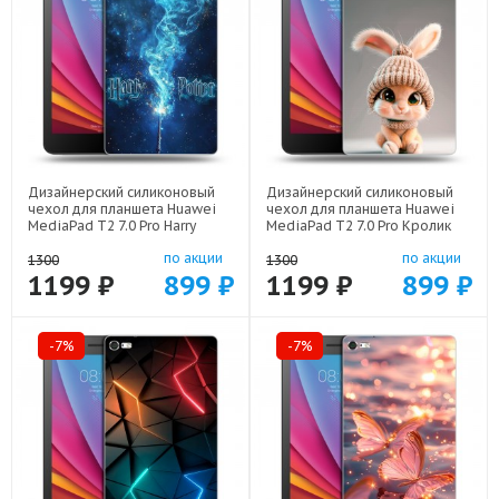
Дизайнерский силиконовый
Дизайнерский силиконовый
чехол для планшета Huawei
чехол для планшета Huawei
MediaPad T2 7.0 Pro Harry
MediaPad T2 7.0 Pro Кролик
Potter Гарри Поттер арт:
арт: 44194-22111
по акции
по акции
44194-22516
1300
1300
1199 ₽
899 ₽
1199 ₽
899 ₽
-7%
-7%