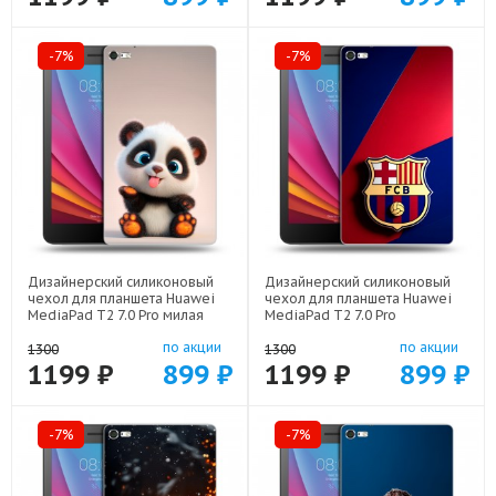
-7%
-7%
Дизайнерский силиконовый
Дизайнерский силиконовый
чехол для планшета Huawei
чехол для планшета Huawei
MediaPad T2 7.0 Pro милая
MediaPad T2 7.0 Pro
панда арт: 44194-22560
Барселона Barcelona арт:
по акции
по акции
44194-22332
1300
1300
1199 ₽
899 ₽
1199 ₽
899 ₽
-7%
-7%