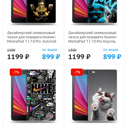
Дизайнерский силиконовый
Дизайнерский силиконовый
чехол для планшета Huawei
чехол для планшета Huawei
MediaPad T2 7.0 Pro Золотой
MediaPad T2 7.0 Pro Король
скрудж макдак арт: 44194-
лев арт: 44194-22500
по акции
по акции
21941
1300
1300
1199 ₽
899 ₽
1199 ₽
899 ₽
-7%
-7%