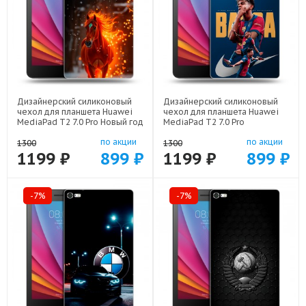
Дизайнерский силиконовый
Дизайнерский силиконовый
чехол для планшета Huawei
чехол для планшета Huawei
MediaPad T2 7.0 Pro Новый год
MediaPad T2 7.0 Pro
арт: 44194-22832
Барселона Barca Yamal арт:
по акции
по акции
44194-22552
1300
1300
1199 ₽
899 ₽
1199 ₽
899 ₽
-7%
-7%