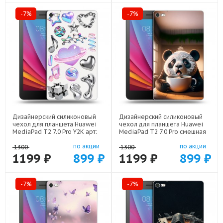
-7%
-7%
Дизайнерский силиконовый
Дизайнерский силиконовый
чехол для планшета Huawei
чехол для планшета Huawei
MediaPad T2 7.0 Pro Y2K арт:
MediaPad T2 7.0 Pro смешная
22614
панда арт: 22591
по акции
по акции
1300
1300
1199 ₽
899 ₽
1199 ₽
899 ₽
-7%
-7%