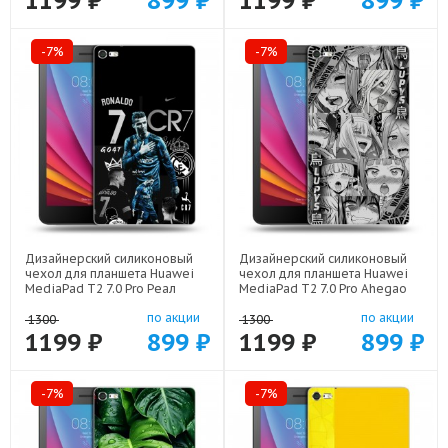
1199 ₽
899 ₽
1199 ₽
899 ₽
-7%
-7%
Дизайнерский силиконовый
Дизайнерский силиконовый
чехол для планшета Huawei
чехол для планшета Huawei
MediaPad T2 7.0 Pro Реал
MediaPad T2 7.0 Pro Ahegao
Роналдо арт: 22472
Ахегао Аниме арт: 22519
по акции
по акции
1300
1300
1199 ₽
899 ₽
1199 ₽
899 ₽
-7%
-7%