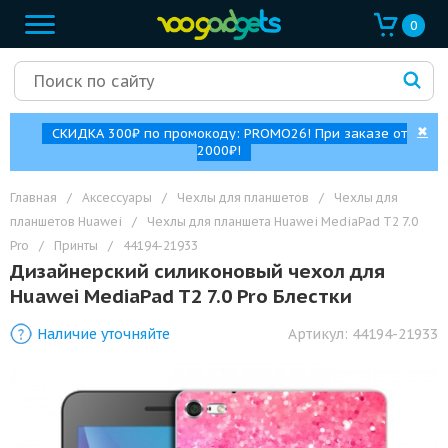
0
✖
СКИДКА 300₽ по промокоду: PROMO26! При заказе от
2000₽!
Главная
/
Аксессуары
/
Чехлы для планшетов
/
Чехлы для
планшетов Huawei
/
Чехлы для планшета Huawei MediaPad T2 7.0
Pro
/
Принты
/
44194-21933
Дизайнерский силиконовый чехол для
Huawei MediaPad T2 7.0 Pro Блестки
Наличие уточняйте
Артикул:
44194-21933