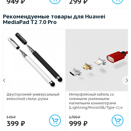
949
₽
299
₽
Рекомендуемые товары для Huawei
MediaPad T2 7.0 Pro
Двусторонний универсальный
Интерфейсный кабель со
емкостной стилус-ручка
сменными усиленными
магнитными коннекторами
(Lightning/MicroUSB/Type-C) и
световым индикатором 1м
549
₽
1799
₽
399
₽
999
₽