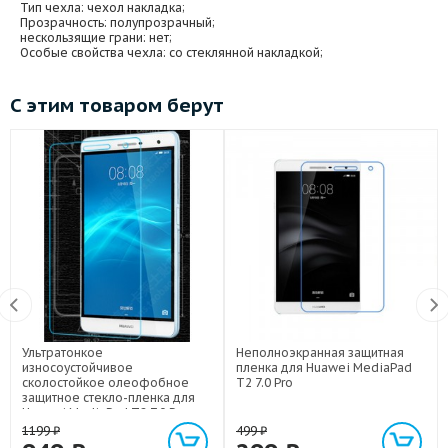
Тип чехла
: чехол накладка;
Прозрачность
: полупрозрачный;
нескользящие грани
: нет;
Особые свойства чехла
: со стеклянной накладкой;
С этим товаром берут
Ультратонкое
Неполноэкранная защитная
износоустойчивое
пленка для Huawei MediaPad
сколостойкое олеофобное
T2 7.0 Pro
защитное стекло-пленка для
Huawei MediaPad T2 7.0 Pro
1199
₽
499
₽