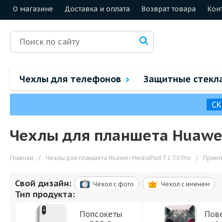
О магазине
Доставка и оплата
Возврат товара
Кон
Чехлы для телефонов
Защитные стекл
СК
Чехлы для планшета Huawei
Главная
/
Чехлы для планшета Huawei MediaPad T2 7.0 Pro
/
Принт
Свой дизайн:
Чехол c фото
Чехол c именем
Тип продукта:
Попсокеты
Пов