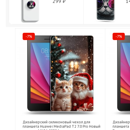
299 ₽
1
-7%
-7%
Дизайнерский силиконовый чехол для
Дизайнер
планшета Huawei MediaPad T2 7.0 Pro Новый
планшета 