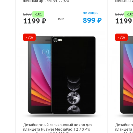
женский арт: 44194-22920
Миньоны а
по акции
1300
-101
1300
-10
899 ₽
1199 ₽
или
1199
-7%
-7%
Дизайнерский силиконовый чехол для
Дизайнер
планшета Huawei MediaPad T2 7.0 Pro
планшета 