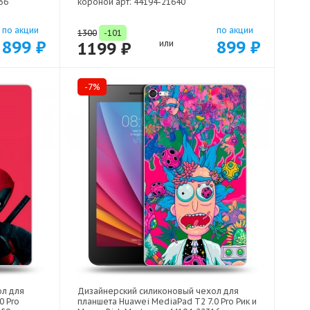
36
короной арт: 44194-21640
по акции
по акции
1300
-101
899 ₽
899 ₽
1199 ₽
или
-7%
ол для
Дизайнерский силиконовый чехол для
0 Pro
планшета Huawei MediaPad T2 7.0 Pro Рик и