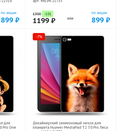
4-22519
арт: 44194-21735
по акции
по акции
1300
-101
899 ₽
899 ₽
1199 ₽
или
-7%
ол для
Дизайнерский силиконовый чехол для
0 Pro One
планшета Huawei MediaPad T2 7.0 Pro Лиса