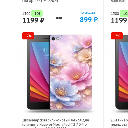
год арт: 44194-22824
Барселона
по акции
1300
-101
1300
-10
899 ₽
1199 ₽
или
1199
-7%
-7%
Дизайнерский силиконовый чехол для
Дизайнер
планшета Huawei MediaPad T2 7.0 Pro
планшета 