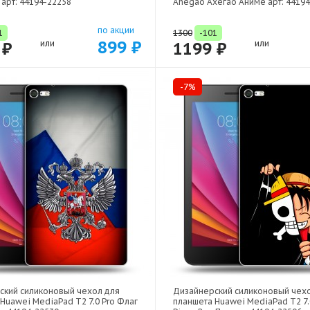
арт: 44194-22258
Ahegao Ахегао Аниме арт: 4419
по акции
1
1300
-101
899 ₽
 ₽
или
1199 ₽
или
-7%
ский силиконовый чехол для
Дизайнерский силиконовый чех
Huawei MediaPad T2 7.0 Pro Флаг
планшета Huawei MediaPad T2 7.