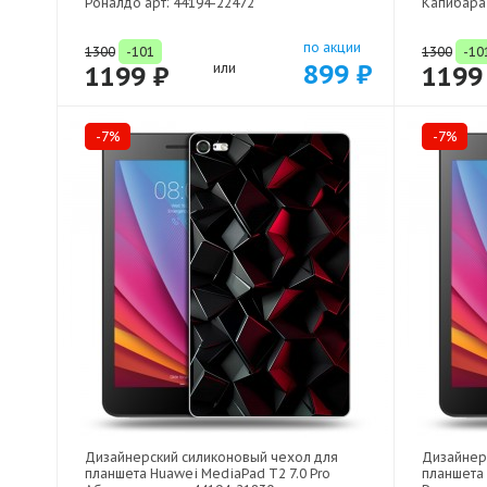
Роналдо арт: 44194-22472
Капибара 
по акции
1300
-101
1300
-10
899 ₽
1199 ₽
или
1199
-7%
-7%
Дизайнерский силиконовый чехол для
Дизайнер
планшета Huawei MediaPad T2 7.0 Pro
планшета 