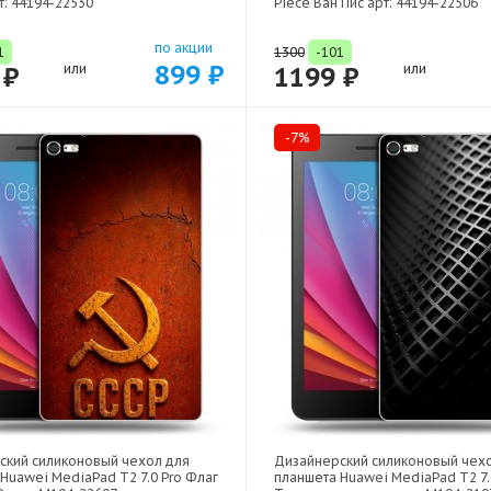
т: 44194-22530
Piece Ван Пис арт: 44194-22506
по акции
1
1300
-101
899 ₽
 ₽
или
1199 ₽
или
-7%
ский силиконовый чехол для
Дизайнерский силиконовый чех
Huawei MediaPad T2 7.0 Pro Флаг
планшета Huawei MediaPad T2 7.