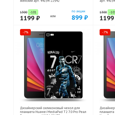
женский арт: 44194-22942
арт: 4419
по акции
1300
-101
1300
-10
899 ₽
1199 ₽
или
1199
-7%
-7%
Дизайнерский силиконовый чехол для
Дизайнер
планшета Huawei MediaPad T2 7.0 Pro Реал
планшета 