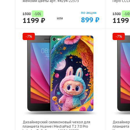
женский цветы арт: 44194-22373
Герб СССР
по акции
1300
-101
1300
-10
899 ₽
1199 ₽
или
1199
-7%
-7%
Дизайнерский силиконовый чехол для
Дизайнер
планшета Huawei MediaPad T2 7.0 Pro
планшета 