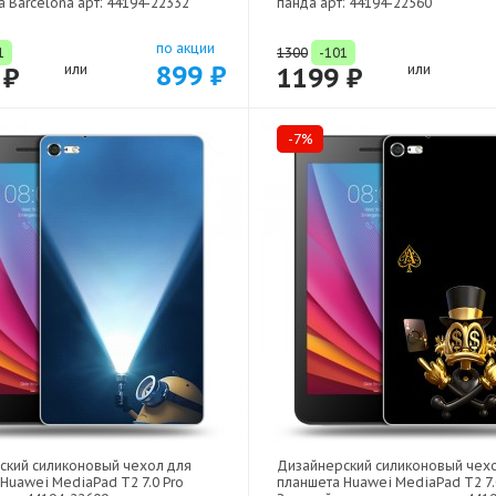
 Barcelona арт: 44194-22332
панда арт: 44194-22560
по акции
1
1300
-101
899 ₽
 ₽
или
1199 ₽
или
-7%
ский силиконовый чехол для
Дизайнерский силиконовый чех
Huawei MediaPad T2 7.0 Pro
планшета Huawei MediaPad T2 7.