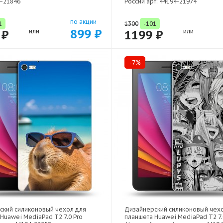
4-21846
России арт: 44194-21974
по акции
1
1300
-101
899 ₽
 ₽
или
1199 ₽
или
-7%
ский силиконовый чехол для
Дизайнерский силиконовый чех
Huawei MediaPad T2 7.0 Pro
планшета Huawei MediaPad T2 7.