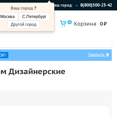
8(800)500-23-42
Ваш город:
Ваш город
?
Москва
С.Петербург
0
Корзина
0
₽
Другой город
Закрыть
✖
0₽!
том Дизайнерские