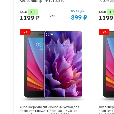
Абстракция арт: 44194-21830
России ар
по акции
1300
-101
1300
-10
899 ₽
1199 ₽
или
1199
-7%
-7%
Дизайнерский силиконовый чехол для
Дизайнер
планшета Huawei MediaPad T2 7.0 Pro
планшета 