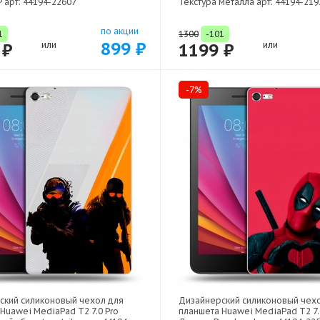
 арт: 44194-22607
Текстура металла арт: 44194-219
по акции
1
1300
-101
899 ₽
 ₽
или
1199 ₽
или
-7%
ский силиконовый чехол для
Дизайнерский силиконовый чех
Huawei MediaPad T2 7.0 Pro
планшета Huawei MediaPad T2 7.