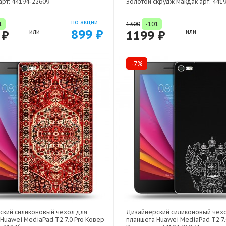
рт: 44194-22609
Золотой скрудж макдак арт: 441
по акции
1
1300
-101
899 ₽
 ₽
или
1199 ₽
или
-7%
ский силиконовый чехол для
Дизайнерский силиконовый чех
Huawei MediaPad T2 7.0 Pro Ковер
планшета Huawei MediaPad T2 7.