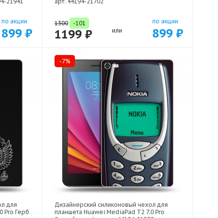
94-21941
арт: 44194-21702
по акции
по акции
1300
-101
899 ₽
899 ₽
1199 ₽
или
-7%
ол для
Дизайнерский силиконовый чехол для
0 Pro Герб
планшета Huawei MediaPad T2 7.0 Pro