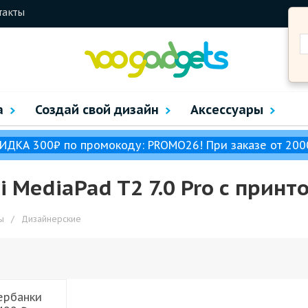
такты
а
Создай свой дизайн
Аксессуары
ИДКА 300₽ по промокоду: PROMO26! При заказе от 200
 MediaPad T2 7.0 Pro с прин
ы
/
Дизайнерские
ербанки