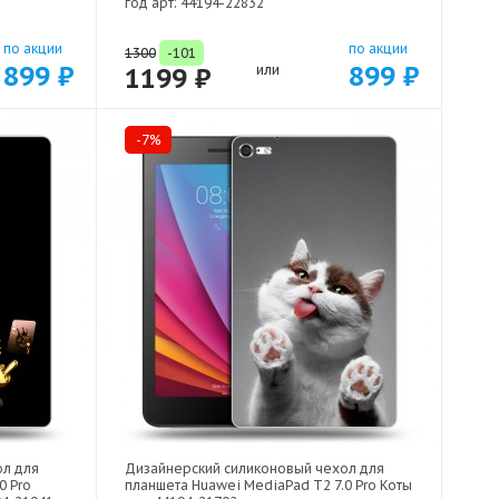
год арт: 44194-22832
по акции
по акции
1300
-101
899 ₽
899 ₽
1199 ₽
или
-7%
ол для
Дизайнерский силиконовый чехол для
0 Pro
планшета Huawei MediaPad T2 7.0 Pro Коты