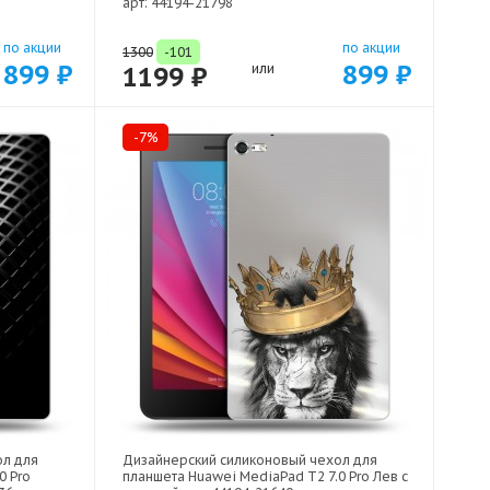
арт: 44194-21798
по акции
по акции
1300
-101
899 ₽
899 ₽
1199 ₽
или
-7%
ол для
Дизайнерский силиконовый чехол для
0 Pro
планшета Huawei MediaPad T2 7.0 Pro Лев с