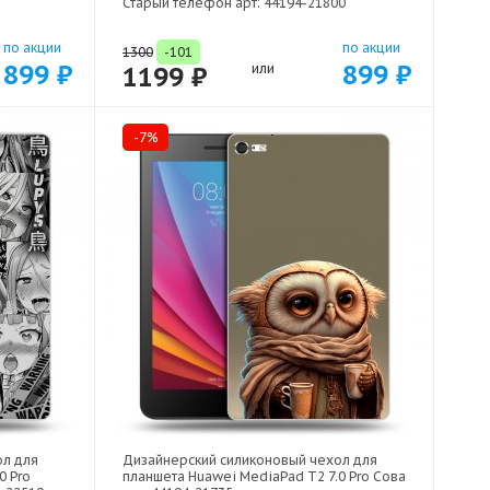
Старый телефон арт: 44194-21800
по акции
по акции
1300
-101
899 ₽
899 ₽
1199 ₽
или
-7%
ол для
Дизайнерский силиконовый чехол для
0 Pro
планшета Huawei MediaPad T2 7.0 Pro Сова