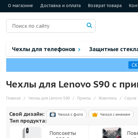
О магазине
Доставка и оплата
Возврат товара
Кон
Чехлы для телефонов
Защитные стекл
СК
Чехлы для Lenovo S90 с пр
Главная
/
Чехлы для Lenovo S90
/
Принты
/
Живопись
/
Серов
Свой дизайн:
Чехол c фото
Чехол c именем
Тип продукта:
Попсокеты
Пов