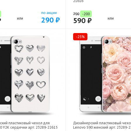
21616
по акции
790
-200
290 ₽
₽
или
590 ₽
или
-25%
ский пластиковый чехол для
Дизайнерский пластиковый чехо
0 Y2K сердечки арт: 23289-22615
Lenovo S90 женский арт: 23289-