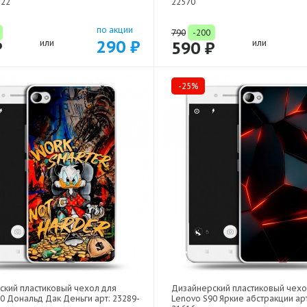
522
22570
по акции
790
-200
290 ₽
₽
или
590 ₽
или
-25%
ский пластиковый чехол для
Дизайнерский пластиковый чехо
0 Дональд Дак Деньги арт: 23289-
Lenovo S90 Яркие абстракции арт