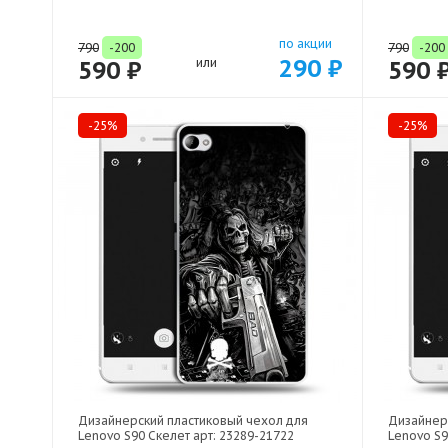
по акции
790
-200
790
-200
290 ₽
590 ₽
или
590 
-25%
-25%
Дизайнерский пластиковый чехол для
Дизайнер
Lenovo S90 Скелет арт: 23289-21722
Lenovo S9