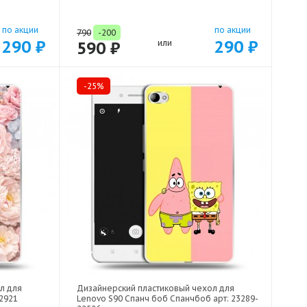
по акции
по акции
790
-200
290 ₽
290 ₽
590 ₽
или
-25%
л для
Дизайнерский пластиковый чехол для
22921
Lenovo S90 Спанч боб Спанчбоб арт: 23289-