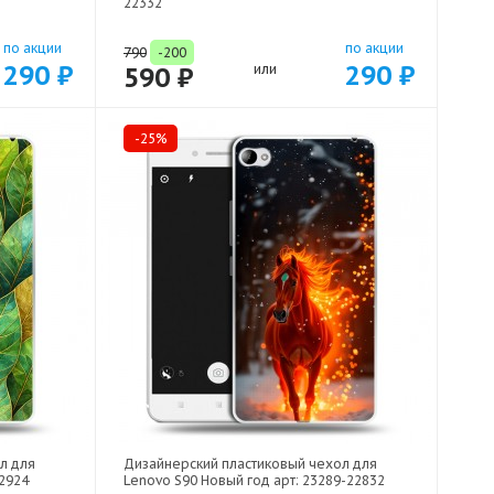
22332
по акции
по акции
790
-200
290 ₽
290 ₽
590 ₽
или
-25%
л для
Дизайнерский пластиковый чехол для
22924
Lenovo S90 Новый год арт: 23289-22832