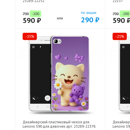
23289-22252
22137
по акции
790
-200
790
-200
290 ₽
590 ₽
или
590 
-25%
-25%
Дизайнерский пластиковый чехол для
Дизайнер
Lenovo S90 для девочек арт: 23289-22376
Lenovo S9