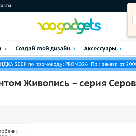
такты
а
Создай свой дизайн
Аксессуары
ИДКА 300₽ по промокоду: PROMO26! При заказе от 200
интом Живопись – cерия Серов
ербанки