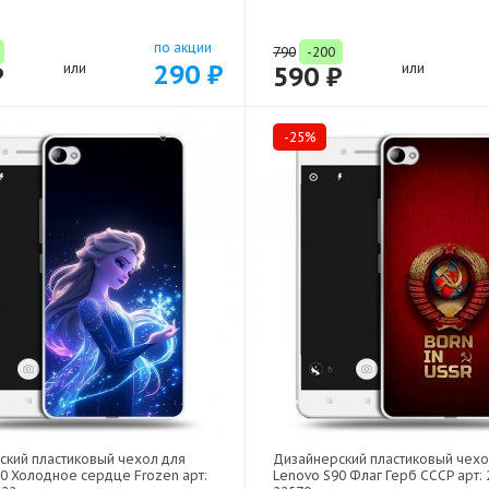
по акции
790
-200
290 ₽
₽
или
590 ₽
или
-25%
ский пластиковый чехол для
Дизайнерский пластиковый чехо
0 Холодное сердце Frozen арт:
Lenovo S90 Флаг Герб СССР арт: 