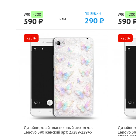
по акции
790
-200
790
-200
290 ₽
590 ₽
или
590 
-25%
-25%
Дизайнерский пластиковый чехол для
Дизайнер
Lenovo S90 женский арт: 23289-22946
Lenovo S9