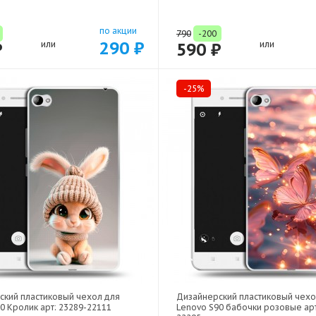
по акции
790
-200
290 ₽
₽
или
590 ₽
или
-25%
ский пластиковый чехол для
Дизайнерский пластиковый чехо
0 Кролик арт: 23289-22111
Lenovo S90 бабочки розовые арт