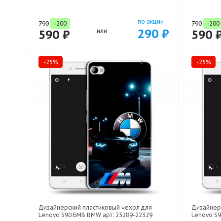
по акции
790
-200
790
-200
290 ₽
590 ₽
или
590 
-25%
-25%
Дизайнерский пластиковый чехол для
Дизайнер
Lenovo S90 БМВ BMW арт: 23289-22329
Lenovo S9