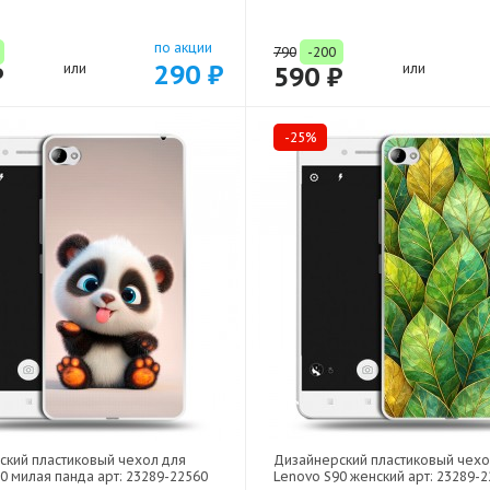
по акции
790
-200
290 ₽
₽
или
590 ₽
или
-25%
ский пластиковый чехол для
Дизайнерский пластиковый чехо
0 милая панда арт: 23289-22560
Lenovo S90 женский арт: 23289-