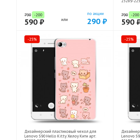
23289-22
по акции
790
-200
790
-200
290 ₽
590 ₽
или
590 
-25%
-25%
Дизайнерский пластиковый чехол для
Дизайнер
Lenovo S90 Hello Kitty Хелоу Кити арт:
Lenovo S9