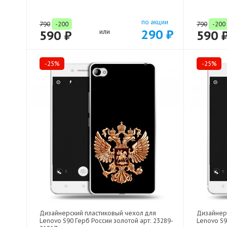
по акции
790
-200
790
-200
290 ₽
590 ₽
или
590 
-25%
-25%
Дизайнерский пластиковый чехол для
Дизайнер
Lenovo S90 Герб России золотой арт: 23289-
Lenovo S9