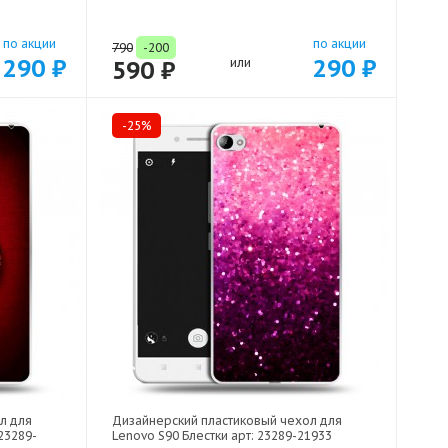
по акции
по акции
790
-200
290 ₽
290 ₽
590 ₽
или
-25%
л для
Дизайнерский пластиковый чехол для
23289-
Lenovo S90 Блестки арт: 23289-21933