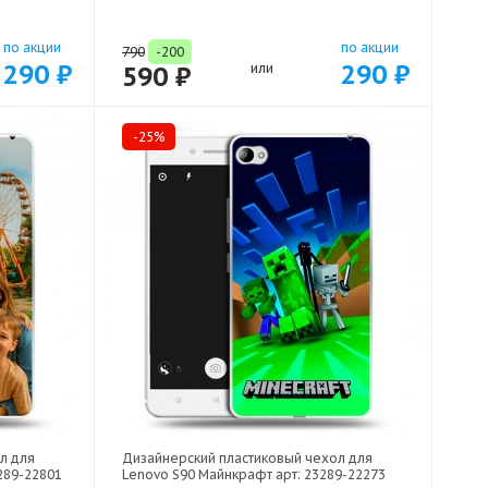
по акции
по акции
790
-200
290 ₽
290 ₽
590 ₽
или
-25%
л для
Дизайнерский пластиковый чехол для
289-22801
Lenovo S90 Майнкрафт арт: 23289-22273