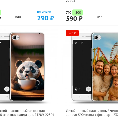
22295
по акции
790
-200
290 ₽
₽
или
590 ₽
или
-25%
ский пластиковый чехол для
Дизайнерский пластиковый чехо
0 смешная панда арт: 23289-22591
Lenovo S90 чехол с фото арт: 23