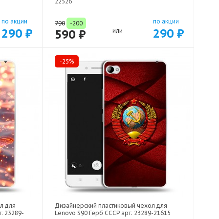
22526
по акции
по акции
790
-200
290 ₽
290 ₽
590 ₽
или
-25%
л для
Дизайнерский пластиковый чехол для
: 23289-
Lenovo S90 Герб СССР арт: 23289-21615