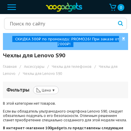
0
✖
СКИДКА 300₽ по промокоду: PROMO26! При заказе от
2000₽!
Чехлы для Lenovo S90
Главная
/
Аксессуары
/
Чехлы для телефонов
/
Чехлы для
Lenovo
/
Чехлы для Lenovo S90
◺
Фильтры
Цена ▼
В этой категории нет товаров.
Если вы обладатель ультрамодного смартфона Lenovo S90, следует
обязательно подумать о его безопасности. Отличным решением
станет приобретение специально созданного для этой модели чехла.
В интернет-магазине 100gadgets.ru представлены следующие