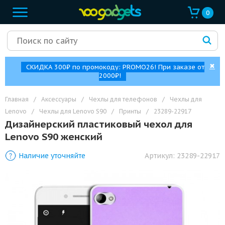
0
✖
СКИДКА 300₽ по промокоду: PROMO26! При заказе от
2000₽!
Главная
/
Аксессуары
/
Чехлы для телефонов
/
Чехлы для
Lenovo
/
Чехлы для Lenovo S90
/
Принты
/
23289-22917
Дизайнерский пластиковый чехол для
Lenovo S90 женский
Наличие уточняйте
Артикул:
23289-22917