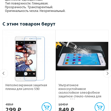
Тип поверхности
: Глянцевая;
Прозрачность
: Транспарентный;
Оригинальность чехла
: Неоригинальный;
С этим товаром берут
Неполноэкранная защитная
Ультратонкое
пленка для Lenovo S90
износоустойчивое
сколостойкое олеофобное
защитное стекло-пленка для
Lenovo S90
499
₽
1049
₽
299
₽
849
₽