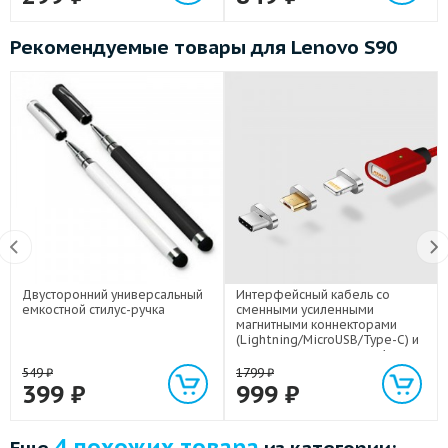
Рекомендуемые товары для Lenovo S90
Двусторонний универсальный
Интерфейсный кабель со
емкостной стилус-ручка
сменными усиленными
магнитными коннекторами
(Lightning/MicroUSB/Type-C) и
световым индикатором 1м
549
₽
1799
₽
399
₽
999
₽
4 похожих товара
Еще
из категории: