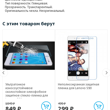
Тип поверхности
: Глянцевая;
Прозрачность
: Транспарентный;
Оригинальность чехла
: Неоригинальный;
С этим товаром берут
Ультратонкое
Неполноэкранная защитная
износоустойчивое
пленка для Lenovo S90
сколостойкое олеофобное
защитное стекло-пленка для
Lenovo S90
1049
₽
499
₽
849
₽
299
₽