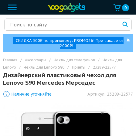
0
✖
СКИДКА 300₽ по промокоду: PROMO26! При заказе от
2000₽!
Главная
/
Аксессуары
/
Чехлы для телефонов
/
Чехлы для
Lenovo
/
Чехлы для Lenovo S90
/
Принты
/
23289-22577
Дизайнерский пластиковый чехол для
Lenovo S90 Mercedes Мерседес
Наличие уточняйте
Артикул:
23289-22577