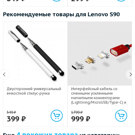
Рекомендуемые товары для Lenovo S90
Двусторонний универсальный
Интерфейсный кабель со
емкостной стилус-ручка
сменными усиленными
магнитными коннекторами
(Lightning/MicroUSB/Type-C) и
световым индикатором 1м
549
₽
1799
₽
399
₽
999
₽
4 похожих товара
Еще
из категории: