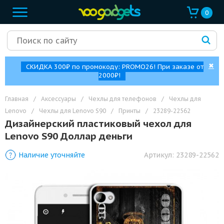
0
✖
СКИДКА 300₽ по промокоду: PROMO26! При заказе от
2000₽!
Главная
/
Аксессуары
/
Чехлы для телефонов
/
Чехлы для
Lenovo
/
Чехлы для Lenovo S90
/
Принты
/
23289-22562
Дизайнерский пластиковый чехол для
Lenovo S90 Доллар деньги
Наличие уточняйте
Артикул:
23289-22562