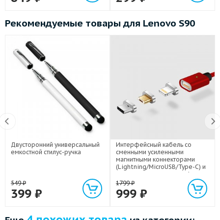
Рекомендуемые товары для Lenovo S90
Двусторонний универсальный
Интерфейсный кабель со
емкостной стилус-ручка
сменными усиленными
магнитными коннекторами
(Lightning/MicroUSB/Type-C) и
световым индикатором 1м
549
₽
1799
₽
399
₽
999
₽
4 похожих товара
Еще
из категории: