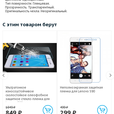
Тип поверхности
: Глянцевая;
Прозрачность
: Транспарентный;
Оригинальность чехла
: Неоригинальный;
С этим товаром берут
Ультратонкое
Неполноэкранная защитная
износоустойчивое
пленка для Lenovo S90
сколостойкое олеофобное
защитное стекло-пленка для
Lenovo S90
1049
₽
499
₽
849
₽
299
₽