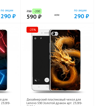
по акции
по акции
790
-200
290 ₽
290 ₽
590 ₽
или
-25%
л для
Дизайнерский пластиковый чехол для
 23289-
Lenovo S90 Золотой дракон арт: 23289-