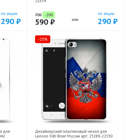
21854
по акции
по акции
790
-200
290 ₽
290 ₽
590 ₽
или
-25%
л для
Дизайнерский пластиковый чехол для
942
Lenovo S90 Флаг России арт: 23289-22530