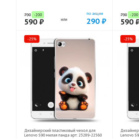
по акции
790
-200
790
-200
290 ₽
590 ₽
или
590 
-25%
-25%
Дизайнерский пластиковый чехол для
Дизайнер
Lenovo S90 милая панда арт: 23289-22560
Lenovo S9