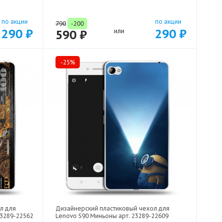
по акции
по акции
790
-200
290 ₽
290 ₽
590 ₽
или
-25%
л для
Дизайнерский пластиковый чехол для
23289-22562
Lenovo S90 Миньоны арт: 23289-22609