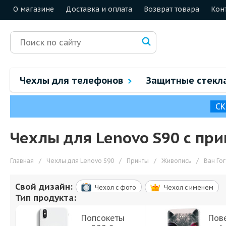
О магазине
Доставка и оплата
Возврат товара
Кон
Чехлы для телефонов
Защитные стекл
СК
Чехлы для Lenovo S90 с при
Главная
/
Чехлы для Lenovo S90
/
Принты
/
Живопись
/
Ван Гог
Свой дизайн:
Чехол c фото
Чехол c именем
Тип продукта:
Попсокеты
Пов