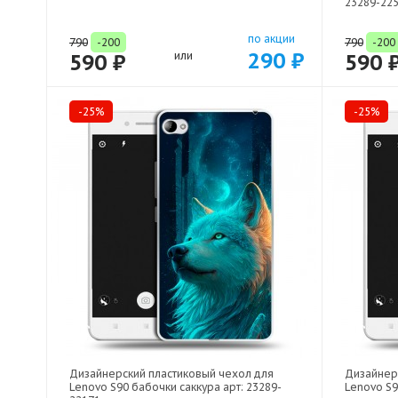
23289-22
по акции
790
-200
790
-200
290 ₽
590 ₽
или
590 
-25%
-25%
Дизайнерский пластиковый чехол для
Дизайнер
Lenovo S90 бабочки саккура арт: 23289-
Lenovo S9