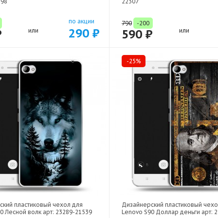
598
22307
по акции
790
-200
290 ₽
₽
или
590 ₽
или
-25%
ский пластиковый чехол для
Дизайнерский пластиковый чехо
0 Лесной волк арт: 23289-21539
Lenovo S90 Доллар деньги арт: 