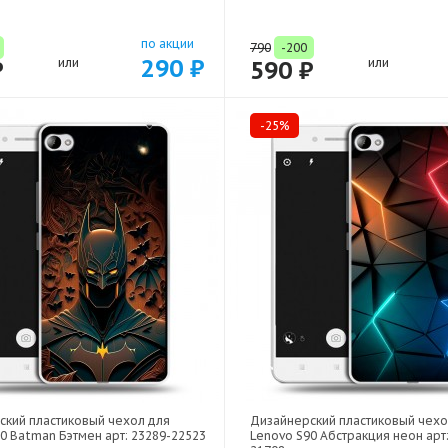
по акции
790
-200
290 ₽
₽
или
590 ₽
или
-25%
ский пластиковый чехол для
Дизайнерский пластиковый чехо
0 Batman Бэтмен арт: 23289-22523
Lenovo S90 Абстракция неон арт: