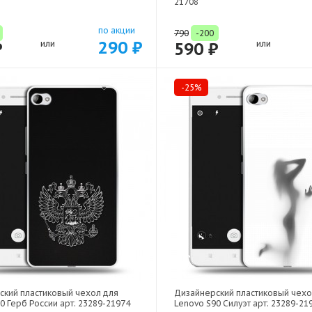
21708
по акции
790
-200
290 ₽
₽
или
590 ₽
или
-25%
ский пластиковый чехол для
Дизайнерский пластиковый чехо
0 Герб России арт: 23289-21974
Lenovo S90 Силуэт арт: 23289-21