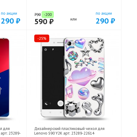
по акции
по акции
790
-200
290 ₽
290 ₽
590 ₽
или
-25%
л для
Дизайнерский пластиковый чехол для
арт: 23289-
Lenovo S90 Y2K арт: 23289-22614