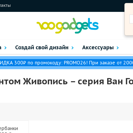
такты
а
Создай свой дизайн
Аксессуары
ИДКА 300₽ по промокоду: PROMO26! При заказе от 200
нтом Живопись – cерия Ван Го
ербанки