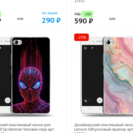
22332
по акции
790
-200
290 ₽
₽
или
590 ₽
или
-25%
ский пластиковый чехол для
Дизайнерский пластиковый чехо
0 Spiderman Человек паук арт:
Lenovo S90 розовый мрамор арт: