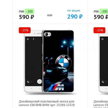
по акции
790
-200
790
-200
290 ₽
590 ₽
или
590 
-25%
-25%
Дизайнерский пластиковый чехол для
Дизайнер
Lenovo S90 БМВ BMW арт: 23289-22329
Lenovo S9