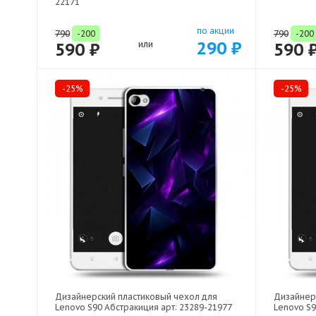
22171
по акции
790
-200
790
-200
290 ₽
590 ₽
или
590 
-25%
-25%
Дизайнерский пластиковый чехол для
Дизайнер
Lenovo S90 Абстракиция арт: 23289-21977
Lenovo S9