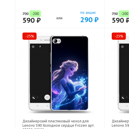
по акции
790
-200
790
-200
290 ₽
590 ₽
или
590 
-25%
-25%
Дизайнерский пластиковый чехол для
Дизайнер
Lenovo S90 Холодное сердце Frozen арт:
Lenovo S9