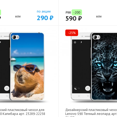
по акции
790
-200
290 ₽
₽
или
590 ₽
или
-25%
ский пластиковый чехол для
Дизайнерский пластиковый чехо
0 Капибара арт: 23289-22258
Lenovo S90 Темный леопард арт: