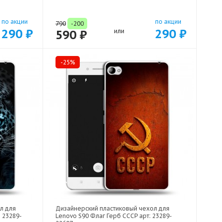
по акции
по акции
790
-200
290 ₽
290 ₽
590 ₽
или
-25%
л для
Дизайнерский пластиковый чехол для
 23289-
Lenovo S90 Флаг Герб СССР арт: 23289-