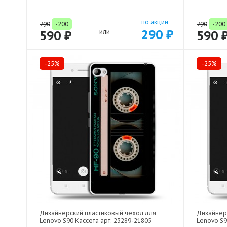
по акции
790
-200
790
-200
290 ₽
590 ₽
или
590 
-25%
-25%
Дизайнерский пластиковый чехол для
Дизайнер
Lenovo S90 Кассета арт: 23289-21805
Lenovo S9