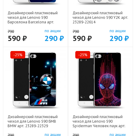
Дизайнерский пластиковый
Дизайнерский пластиковый
чехол для Lenovo S90
чехол для Lenovo S90 Y2K арт:
Барселона Barcelona арт:
23289-22614
23289-22332
по акции
по акции
790
790
590 ₽
290 ₽
590 ₽
290 ₽
-25%
-25%
Дизайнерский пластиковый
Дизайнерский пластиковый
чехол для Lenovo S90 БМВ
чехол для Lenovo S90
BMW арт: 23289-22329
Spiderman Человек паук арт:
23289-22598
по акции
по акции
790
790