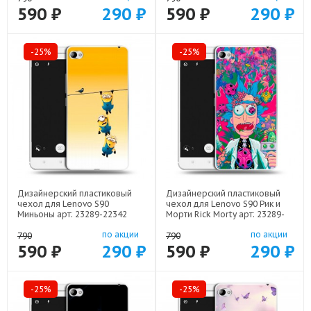
590 ₽
290 ₽
590 ₽
290 ₽
-25%
-25%
Дизайнерский пластиковый
Дизайнерский пластиковый
чехол для Lenovo S90
чехол для Lenovo S90 Рик и
Миньоны арт: 23289-22342
Морти Rick Morty арт: 23289-
22316
по акции
по акции
790
790
590 ₽
290 ₽
590 ₽
290 ₽
-25%
-25%