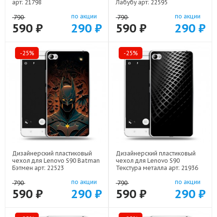
арт: 21798
Лабубу арт: 22595
по акции
по акции
790
790
590 ₽
290 ₽
590 ₽
290 ₽
-25%
-25%
Дизайнерский пластиковый
Дизайнерский пластиковый
чехол для Lenovo S90 Batman
чехол для Lenovo S90
Бэтмен арт: 22523
Текстура металла арт: 21936
по акции
по акции
790
790
590 ₽
290 ₽
590 ₽
290 ₽