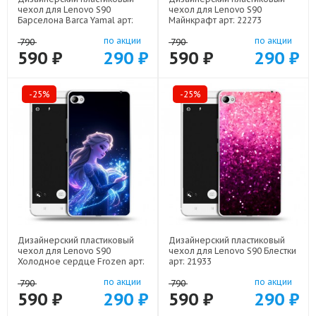
чехол для Lenovo S90
чехол для Lenovo S90
Барселона Barca Yamal арт:
Майнкрафт арт: 22273
22552
по акции
по акции
790
790
590 ₽
290 ₽
590 ₽
290 ₽
-25%
-25%
Дизайнерский пластиковый
Дизайнерский пластиковый
чехол для Lenovo S90
чехол для Lenovo S90 Блестки
Холодное сердце Frozen арт:
арт: 21933
22522
по акции
по акции
790
790
590 ₽
290 ₽
590 ₽
290 ₽