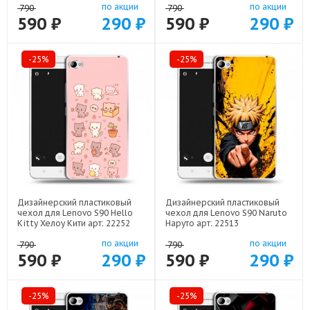
по акции
по акции
790
790
590 ₽
290 ₽
590 ₽
290 ₽
-25%
-25%
Дизайнерский пластиковый
Дизайнерский пластиковый
чехол для Lenovo S90 Hello
чехол для Lenovo S90 Naruto
Kitty Хелоу Кити арт: 22252
Наруто арт: 22513
по акции
по акции
790
790
590 ₽
290 ₽
590 ₽
290 ₽
-25%
-25%