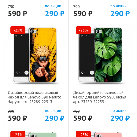
21928
по акции
по акции
790
790
590 ₽
290 ₽
590 ₽
290 ₽
-25%
-25%
Дизайнерский пластиковый
Дизайнерский пластиковый
чехол для Lenovo S90 Naruto
чехол для Lenovo S90 Листья
Наруто арт: 23289-22513
арт: 23289-22255
по акции
по акции
790
790
590 ₽
290 ₽
590 ₽
290 ₽
-25%
-25%