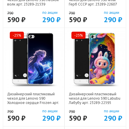
волк арт: 23289-21539
Герб СССР арт: 23289-22607
по акции
по акции
790
790
590 ₽
290 ₽
590 ₽
290 ₽
-25%
-25%
Дизайнерский пластиковый
Дизайнерский пластиковый
чехол для Lenovo S90
чехол для Lenovo S90 Labubu
Холодное сердце Frozen арт:
Лабубу арт: 23289-22595
23289-22522
по акции
по акции
790
790
590 ₽
290 ₽
590 ₽
290 ₽