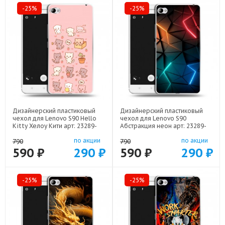
-25%
-25%
Дизайнерский пластиковый
Дизайнерский пластиковый
чехол для Lenovo S90 Hello
чехол для Lenovo S90
Kitty Хелоу Кити арт: 23289-
Абстракция неон арт: 23289-
22252
21708
по акции
по акции
790
790
590 ₽
290 ₽
590 ₽
290 ₽
-25%
-25%