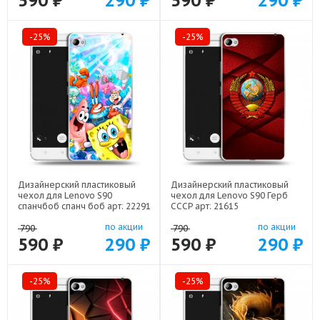
590 ₽
290 ₽
590 ₽
290 ₽
-25%
-25%
Дизайнерский пластиковый
Дизайнерский пластиковый
чехол для Lenovo S90
чехол для Lenovo S90 Герб
спанчбоб спанч боб арт: 22291
СССР арт: 21615
по акции
по акции
790
790
590 ₽
290 ₽
590 ₽
290 ₽
-25%
-25%