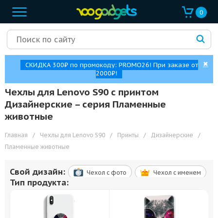
0
✖
СКИДКА 300₽ по промокоду: PROMO26! При заказе от
2000₽!
Чехлы для Lenovo S90 с принтом
Дизайнерские – cерия Пламенные
животные
Главная
/
Чехлы для Lenovo S90
/
Принты
/
Дизайнерские
/
Пламенные животные
Свой дизайн:
Чехол c фото
Чехол c именем
Тип продукта: