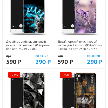
Дизайнерский пластиковый
Дизайнерский пластиковый
чехол для Lenovo S90 Король
чехол для Lenovo S90 бабочки
лев арт: 23289-22500
и лаванда арт: 23289-22154
по акции
по акции
790
790
590 ₽
290 ₽
590 ₽
290 ₽
-25%
-25%