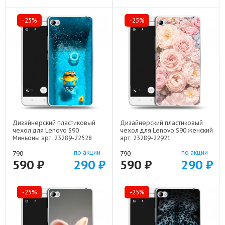
-25%
-25%
Дизайнерский пластиковый
Дизайнерский пластиковый
чехол для Lenovo S90
чехол для Lenovo S90 женский
Миньоны арт: 23289-22528
арт: 23289-22921
по акции
по акции
790
790
590 ₽
290 ₽
590 ₽
290 ₽
-25%
-25%