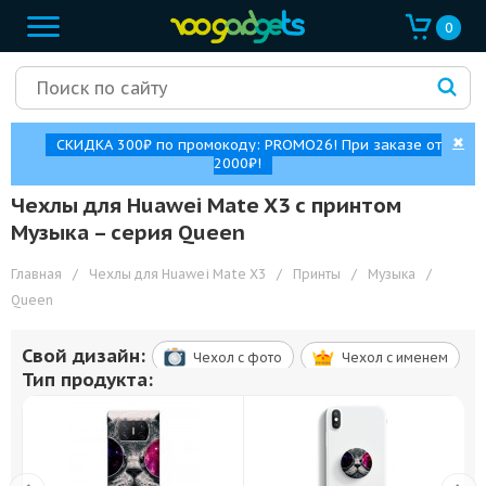
0
✖
СКИДКА 300₽ по промокоду: PROMO26! При заказе от
2000₽!
Чехлы для Huawei Mate X3 с принтом
Музыка – cерия Queen
Главная
/
Чехлы для Huawei Mate X3
/
Принты
/
Музыка
/
Queen
Свой дизайн:
Чехол c фото
Чехол c именем
Тип продукта: