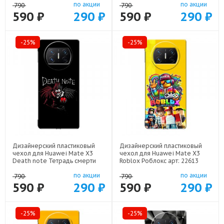
по акции
по акции
790
790
590 ₽
290 ₽
590 ₽
290 ₽
-25%
-25%
Дизайнерский пластиковый
Дизайнерский пластиковый
чехол для Huawei Mate X3
чехол для Huawei Mate X3
Death note Тетрадь смерти
Roblox Роблокс арт: 22613
арт: 22524
по акции
по акции
790
790
590 ₽
290 ₽
590 ₽
290 ₽
-25%
-25%