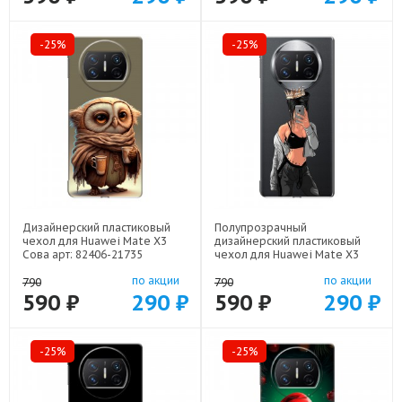
-25%
-25%
Дизайнерский пластиковый
Полупрозрачный
чехол для Huawei Mate X3
дизайнерский пластиковый
Сова арт: 82406-21735
чехол для Huawei Mate X3
Женские принты арт: 82406-
по акции
по акции
21685
790
790
590 ₽
290 ₽
590 ₽
290 ₽
-25%
-25%