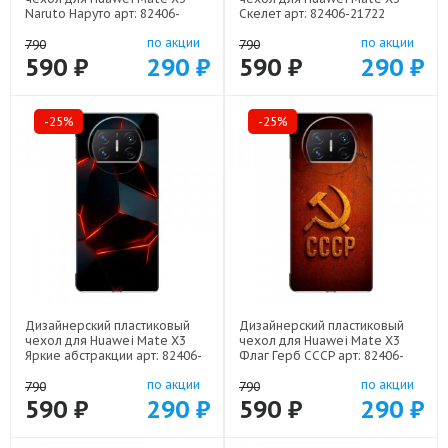
Naruto Наруто арт: 82406-
Скелет арт: 82406-21722
22513
по акции
по акции
790
790
590 ₽
290 ₽
590 ₽
290 ₽
-25%
-25%
Дизайнерский пластиковый
Дизайнерский пластиковый
чехол для Huawei Mate X3
чехол для Huawei Mate X3
Яркие абстракции арт: 82406-
Флаг Герб СССР арт: 82406-
21616
22607
по акции
по акции
790
790
590 ₽
290 ₽
590 ₽
290 ₽