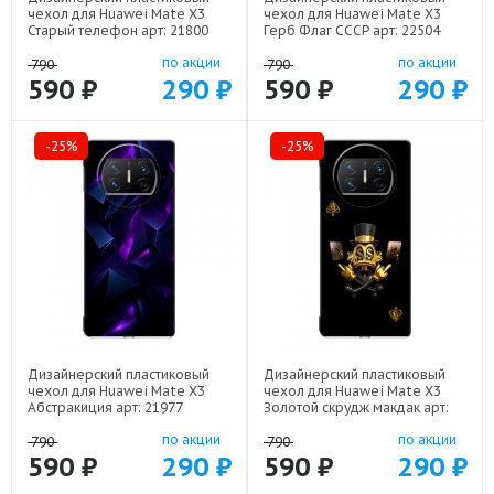
чехол для Huawei Mate X3
чехол для Huawei Mate X3
Старый телефон арт: 21800
Герб Флаг СССР арт: 22504
по акции
по акции
790
790
590 ₽
290 ₽
590 ₽
290 ₽
-25%
-25%
Дизайнерский пластиковый
Дизайнерский пластиковый
чехол для Huawei Mate X3
чехол для Huawei Mate X3
Абстракиция арт: 21977
Золотой скрудж макдак арт:
21941
по акции
по акции
790
790
590 ₽
290 ₽
590 ₽
290 ₽