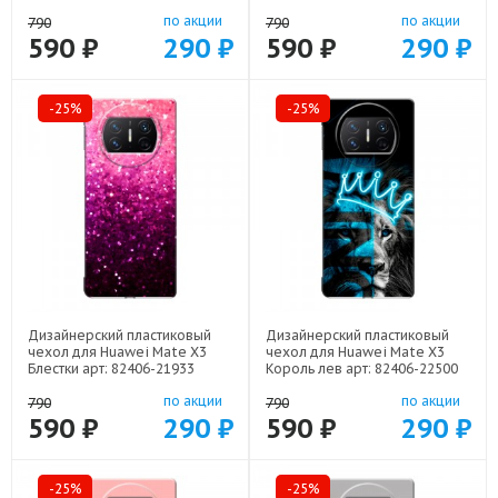
Ветка сакуры арт: 82406-21771
22307
по акции
по акции
790
790
590 ₽
290 ₽
590 ₽
290 ₽
-25%
-25%
Дизайнерский пластиковый
Дизайнерский пластиковый
чехол для Huawei Mate X3
чехол для Huawei Mate X3
Блестки арт: 82406-21933
Король лев арт: 82406-22500
по акции
по акции
790
790
590 ₽
290 ₽
590 ₽
290 ₽
-25%
-25%